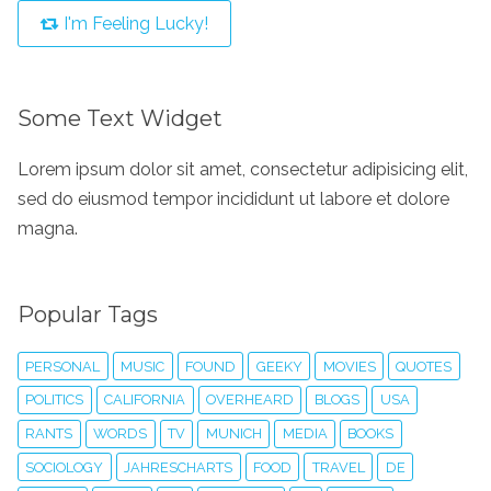
I'm Feeling Lucky!
Some Text Widget
Lorem ipsum dolor sit amet, consectetur adipisicing elit,
sed do eiusmod tempor incididunt ut labore et dolore
magna.
Popular Tags
PERSONAL
MUSIC
FOUND
GEEKY
MOVIES
QUOTES
POLITICS
CALIFORNIA
OVERHEARD
BLOGS
USA
RANTS
WORDS
TV
MUNICH
MEDIA
BOOKS
SOCIOLOGY
JAHRESCHARTS
FOOD
TRAVEL
DE