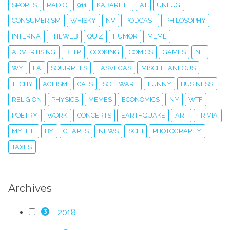
SPORTS
RADIO
911
KABARETT
AT
UNFUG
CONSUMERISM
WHISKY
NV
PODCAST
PHILOSOPHY
INTERNA
THEWEB
QUIZ
HUMOR
MEME
ADVERTISING
BFTP
COOKING
COMICS
GAMES
NE
WY
LA
SQUIRRELS
LASVEGAS
MISCELLANEOUS
TECHY
AGEISM
CATS
SOFTWARE
FUNNY
BUSINESS
RELIGION
PHYSICS
MEMES
ECONOMICS
NY
WTF
POETRY
WORK
CONCERTS
EARTHQUAKE
ART
TRIVIA
MYLIFE
BY
CHARTS
NEWS
SCIFI
PHOTOGRAPHY
TAXES
Archives
2018
3