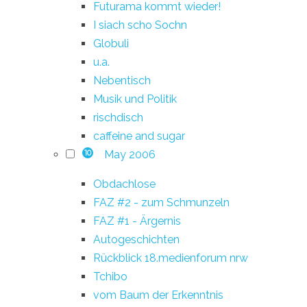
Futurama kommt wieder!
I siach scho Sochn
Globuli
u.a.
Nebentisch
Musik und Politik
rischdisch
caffeine and sugar
May 2006
10
Obdachlose
FAZ #2 - zum Schmunzeln
FAZ #1 - Ärgernis
Autogeschichten
Rückblick 18.medienforum nrw
Tchibo
vom Baum der Erkenntnis