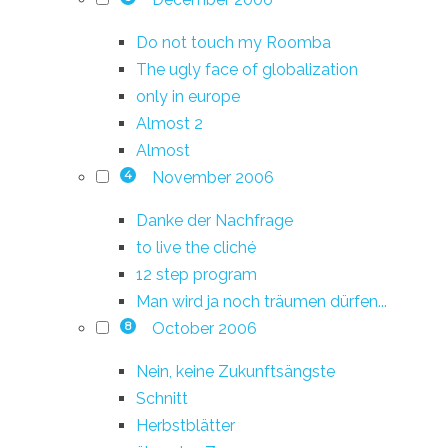
Do not touch my Roomba
The ugly face of globalization
only in europe
Almost 2
Almost
November 2006
4
Danke der Nachfrage
to live the cliché
12 step program
Man wird ja noch träumen dürfen...
October 2006
8
Nein, keine Zukunftsängste
Schnitt
Herbstblätter