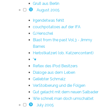
Gruß aus Berlin
August 2005
12
Irgendetwas fehlt
couchpotatoes auf der IFA
G.Henschel
Blast from the past Vol.3 - Jimmy
Barnes
Herbstkatzerl (ob. Katzencontent)
*♥
Reflex des iPod Besitzers
Dialoge aus dem Leben
Geliebter Schmalz
VerStoiberung und die Folgen
Gut gelacht mit dem neuen Salbader
Wie schnell man doch umschaltet
July 2005
9