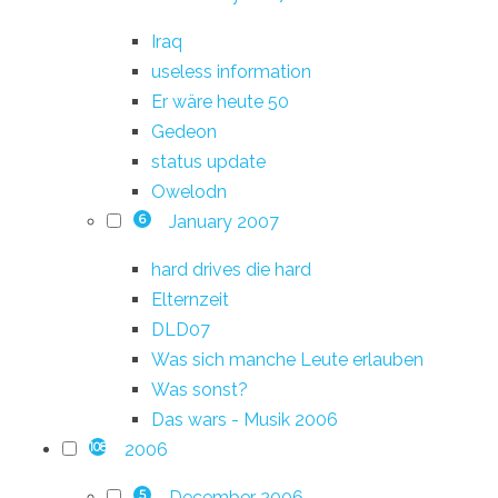
Iraq
useless information
Er wäre heute 50
Gedeon
status update
Owelodn
January 2007
6
hard drives die hard
Elternzeit
DLD07
Was sich manche Leute erlauben
Was sonst?
Das wars - Musik 2006
2006
108
December 2006
5