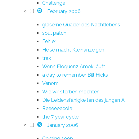
Challenge
February 2006
12
gläserne Quader des Nachtlebens
soul patch
Fehler
Heise macht Kleinanzeigen
trax
Wenn Eloquenz Amok läuft
a day to remember Bill Hicks
Venom
Wie wir sterben möchten
Die Leidensfähigkeiten des jungen A.
Reeeeeecola!
the 7 year cycle
January 2006
16
Coming soon