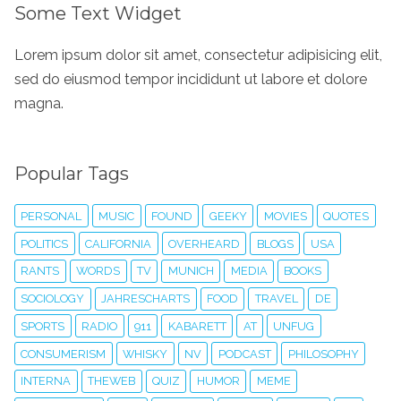
Some Text Widget
Lorem ipsum dolor sit amet, consectetur adipisicing elit,
sed do eiusmod tempor incididunt ut labore et dolore
magna.
Popular Tags
PERSONAL
MUSIC
FOUND
GEEKY
MOVIES
QUOTES
POLITICS
CALIFORNIA
OVERHEARD
BLOGS
USA
RANTS
WORDS
TV
MUNICH
MEDIA
BOOKS
SOCIOLOGY
JAHRESCHARTS
FOOD
TRAVEL
DE
SPORTS
RADIO
911
KABARETT
AT
UNFUG
CONSUMERISM
WHISKY
NV
PODCAST
PHILOSOPHY
INTERNA
THEWEB
QUIZ
HUMOR
MEME