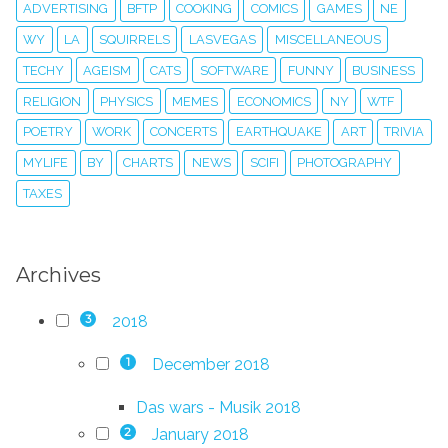
ADVERTISING
BFTP
COOKING
COMICS
GAMES
NE
WY
LA
SQUIRRELS
LASVEGAS
MISCELLANEOUS
TECHY
AGEISM
CATS
SOFTWARE
FUNNY
BUSINESS
RELIGION
PHYSICS
MEMES
ECONOMICS
NY
WTF
POETRY
WORK
CONCERTS
EARTHQUAKE
ART
TRIVIA
MYLIFE
BY
CHARTS
NEWS
SCIFI
PHOTOGRAPHY
TAXES
Archives
2018
3
December 2018
1
Das wars - Musik 2018
January 2018
2