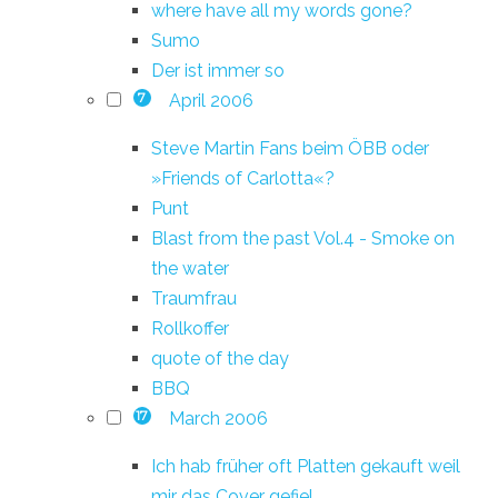
where have all my words gone?
Sumo
Der ist immer so
April 2006
7
Steve Martin Fans beim ÖBB oder
»Friends of Carlotta«?
Punt
Blast from the past Vol.4 - Smoke on
the water
Traumfrau
Rollkoffer
quote of the day
BBQ
March 2006
17
Ich hab früher oft Platten gekauft weil
mir das Cover gefiel