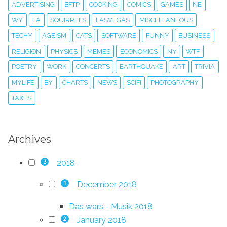
ADVERTISING
BFTP
COOKING
COMICS
GAMES
NE
WY
LA
SQUIRRELS
LASVEGAS
MISCELLANEOUS
TECHY
AGEISM
CATS
SOFTWARE
FUNNY
BUSINESS
RELIGION
PHYSICS
MEMES
ECONOMICS
NY
WTF
POETRY
WORK
CONCERTS
EARTHQUAKE
ART
TRIVIA
MYLIFE
BY
CHARTS
NEWS
SCIFI
PHOTOGRAPHY
TAXES
Archives
2018
3
December 2018
1
Das wars - Musik 2018
January 2018
2