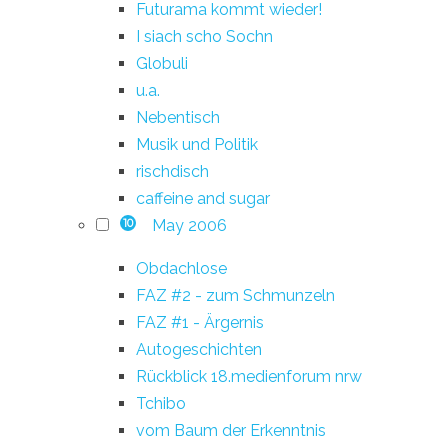
Futurama kommt wieder!
I siach scho Sochn
Globuli
u.a.
Nebentisch
Musik und Politik
rischdisch
caffeine and sugar
May 2006
10
Obdachlose
FAZ #2 - zum Schmunzeln
FAZ #1 - Ärgernis
Autogeschichten
Rückblick 18.medienforum nrw
Tchibo
vom Baum der Erkenntnis