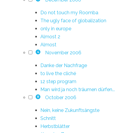
Do not touch my Roomba
The ugly face of globalization
only in europe
Almost 2
Almost
November 2006
4
Danke der Nachfrage
to live the cliché
12 step program
Man wird ja noch träumen dürfen...
October 2006
8
Nein, keine Zukunftsängste
Schnitt
Herbstblätter