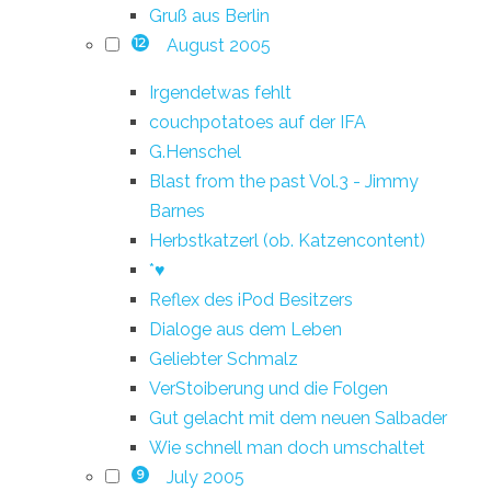
Gruß aus Berlin
August 2005
12
Irgendetwas fehlt
couchpotatoes auf der IFA
G.Henschel
Blast from the past Vol.3 - Jimmy
Barnes
Herbstkatzerl (ob. Katzencontent)
*♥
Reflex des iPod Besitzers
Dialoge aus dem Leben
Geliebter Schmalz
VerStoiberung und die Folgen
Gut gelacht mit dem neuen Salbader
Wie schnell man doch umschaltet
July 2005
9