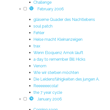
Challenge
February 2006
12
gläserne Quader des Nachtlebens
soul patch
Fehler
Heise macht Kleinanzeigen
trax
Wenn Eloquenz Amok läuft
a day to remember Bill Hicks
Venom
Wie wir sterben möchten
Die Leidensfähigkeiten des jungen A.
Reeeeeecola!
the 7 year cycle
January 2006
16
Coming soon