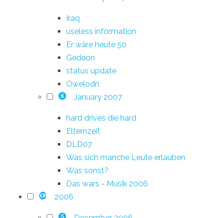
Iraq
useless information
Er wäre heute 50
Gedeon
status update
Owelodn
January 2007
6
hard drives die hard
Elternzeit
DLD07
Was sich manche Leute erlauben
Was sonst?
Das wars - Musik 2006
2006
108
December 2006
5