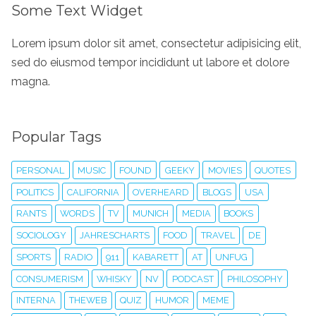
Some Text Widget
Lorem ipsum dolor sit amet, consectetur adipisicing elit,
sed do eiusmod tempor incididunt ut labore et dolore
magna.
Popular Tags
PERSONAL
MUSIC
FOUND
GEEKY
MOVIES
QUOTES
POLITICS
CALIFORNIA
OVERHEARD
BLOGS
USA
RANTS
WORDS
TV
MUNICH
MEDIA
BOOKS
SOCIOLOGY
JAHRESCHARTS
FOOD
TRAVEL
DE
SPORTS
RADIO
911
KABARETT
AT
UNFUG
CONSUMERISM
WHISKY
NV
PODCAST
PHILOSOPHY
INTERNA
THEWEB
QUIZ
HUMOR
MEME