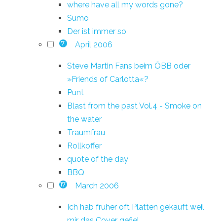
where have all my words gone?
Sumo
Der ist immer so
April 2006
7
Steve Martin Fans beim ÖBB oder
»Friends of Carlotta«?
Punt
Blast from the past Vol.4 - Smoke on
the water
Traumfrau
Rollkoffer
quote of the day
BBQ
March 2006
17
Ich hab früher oft Platten gekauft weil
mir das Cover gefiel