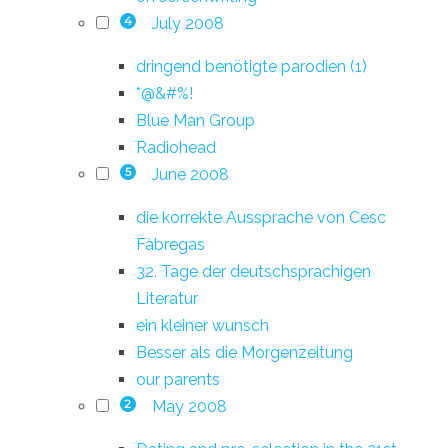
July 2008
4
dringend benötigte parodien (1)
*@&#%!
Blue Man Group
Radiohead
June 2008
5
die korrekte Aussprache von Cesc
Fàbregas
32. Tage der deutschsprachigen
Literatur
ein kleiner wunsch
Besser als die Morgenzeitung
our parents
May 2008
2