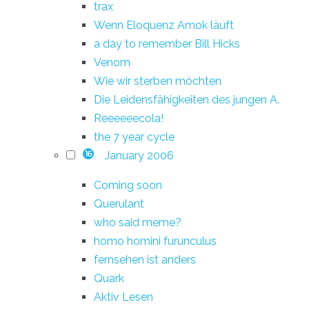
trax
Wenn Eloquenz Amok läuft
a day to remember Bill Hicks
Venom
Wie wir sterben möchten
Die Leidensfähigkeiten des jungen A.
Reeeeeecola!
the 7 year cycle
January 2006
16
Coming soon
Querulant
who said meme?
homo homini furunculus
fernsehen ist anders
Quark
Aktiv Lesen