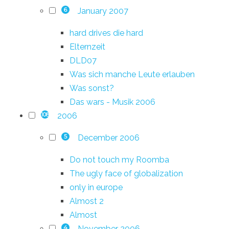
January 2007
6
hard drives die hard
Elternzeit
DLD07
Was sich manche Leute erlauben
Was sonst?
Das wars - Musik 2006
2006
108
December 2006
5
Do not touch my Roomba
The ugly face of globalization
only in europe
Almost 2
Almost
November 2006
4