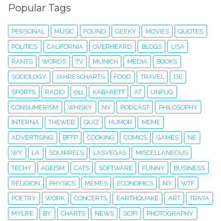
Popular Tags
PERSONAL
MUSIC
FOUND
GEEKY
MOVIES
QUOTES
POLITICS
CALIFORNIA
OVERHEARD
BLOGS
USA
RANTS
WORDS
TV
MUNICH
MEDIA
BOOKS
SOCIOLOGY
JAHRESCHARTS
FOOD
TRAVEL
DE
SPORTS
RADIO
911
KABARETT
AT
UNFUG
CONSUMERISM
WHISKY
NV
PODCAST
PHILOSOPHY
INTERNA
THEWEB
QUIZ
HUMOR
MEME
ADVERTISING
BFTP
COOKING
COMICS
GAMES
NE
WY
LA
SQUIRRELS
LASVEGAS
MISCELLANEOUS
TECHY
AGEISM
CATS
SOFTWARE
FUNNY
BUSINESS
RELIGION
PHYSICS
MEMES
ECONOMICS
NY
WTF
POETRY
WORK
CONCERTS
EARTHQUAKE
ART
TRIVIA
MYLIFE
BY
CHARTS
NEWS
SCIFI
PHOTOGRAPHY