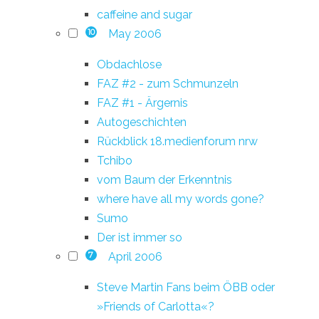
caffeine and sugar
May 2006
10
Obdachlose
FAZ #2 - zum Schmunzeln
FAZ #1 - Ärgernis
Autogeschichten
Rückblick 18.medienforum nrw
Tchibo
vom Baum der Erkenntnis
where have all my words gone?
Sumo
Der ist immer so
April 2006
7
Steve Martin Fans beim ÖBB oder
»Friends of Carlotta«?