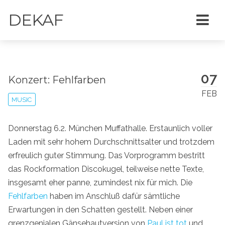
DEKAF
07
Konzert: Fehlfarben
FEB
MUSIC
Donnerstag 6.2. München Muffathalle. Erstaunlich voller
Laden mit sehr hohem Durchschnittsalter und trotzdem
erfreulich guter Stimmung. Das Vorprogramm bestritt
das Rockformation Discokugel, teilweise nette Texte,
insgesamt eher panne, zumindest nix für mich. Die
Fehlfarben
haben im Anschluß dafür sämtliche
Erwartungen in den Schatten gestellt. Neben einer
grenzgenialen Gänsehautversion von
Paul ist tot
und