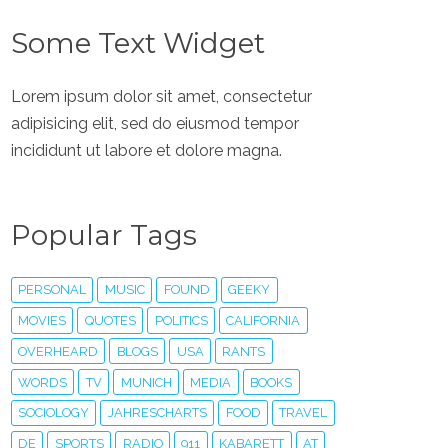
Some Text Widget
Lorem ipsum dolor sit amet, consectetur
adipisicing elit, sed do eiusmod tempor
incididunt ut labore et dolore magna.
Popular Tags
PERSONAL
MUSIC
FOUND
GEEKY
MOVIES
QUOTES
POLITICS
CALIFORNIA
OVERHEARD
BLOGS
USA
RANTS
WORDS
TV
MUNICH
MEDIA
BOOKS
SOCIOLOGY
JAHRESCHARTS
FOOD
TRAVEL
DE
SPORTS
RADIO
911
KABARETT
AT