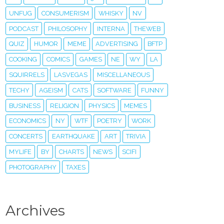
UNFUG
CONSUMERISM
WHISKY
NV
PODCAST
PHILOSOPHY
INTERNA
THEWEB
QUIZ
HUMOR
MEME
ADVERTISING
BFTP
COOKING
COMICS
GAMES
NE
WY
LA
SQUIRRELS
LASVEGAS
MISCELLANEOUS
TECHY
AGEISM
CATS
SOFTWARE
FUNNY
BUSINESS
RELIGION
PHYSICS
MEMES
ECONOMICS
NY
WTF
POETRY
WORK
CONCERTS
EARTHQUAKE
ART
TRIVIA
MYLIFE
BY
CHARTS
NEWS
SCIFI
PHOTOGRAPHY
TAXES
Archives