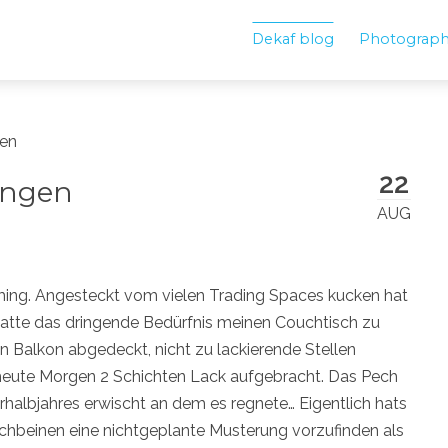
Dekaf blog
Photograp
en
22
ungen
AUG
ng. Angesteckt vom vielen Trading Spaces kucken hat
hatte das dringende Bedürfnis meinen Couchtisch zu
en Balkon abgedeckt, nicht zu lackierende Stellen
eute Morgen 2 Schichten Lack aufgebracht. Das Pech
halbjahres erwischt an dem es regnete… Eigentlich hats
ischbeinen eine nichtgeplante Musterung vorzufinden als