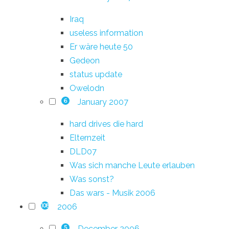
Iraq
useless information
Er wäre heute 50
Gedeon
status update
Owelodn
January 2007
6
hard drives die hard
Elternzeit
DLD07
Was sich manche Leute erlauben
Was sonst?
Das wars - Musik 2006
2006
108
December 2006
5