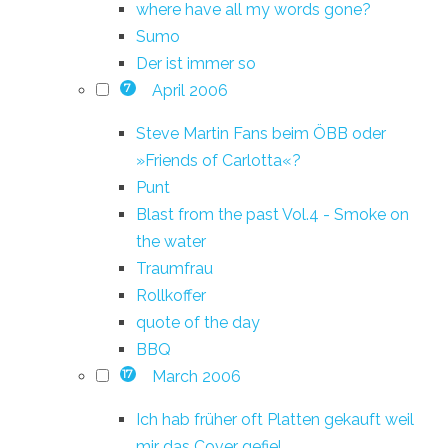
where have all my words gone?
Sumo
Der ist immer so
April 2006
7
Steve Martin Fans beim ÖBB oder
»Friends of Carlotta«?
Punt
Blast from the past Vol.4 - Smoke on
the water
Traumfrau
Rollkoffer
quote of the day
BBQ
March 2006
17
Ich hab früher oft Platten gekauft weil
mir das Cover gefiel