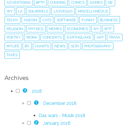
ADVERTISING
BFTP
COOKING
COMICS
GAMES
NE
WY
LA
SQUIRRELS
LASVEGAS
MISCELLANEOUS
TECHY
AGEISM
CATS
SOFTWARE
FUNNY
BUSINESS
RELIGION
PHYSICS
MEMES
ECONOMICS
NY
WTF
POETRY
WORK
CONCERTS
EARTHQUAKE
ART
TRIVIA
MYLIFE
BY
CHARTS
NEWS
SCIFI
PHOTOGRAPHY
TAXES
Archives
2018
3
December 2018
1
Das wars - Musik 2018
January 2018
2