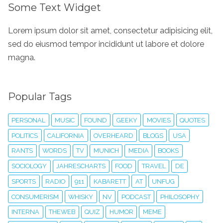
Some Text Widget
Lorem ipsum dolor sit amet, consectetur adipisicing elit,
sed do eiusmod tempor incididunt ut labore et dolore
magna.
Popular Tags
PERSONAL
MUSIC
FOUND
GEEKY
MOVIES
QUOTES
POLITICS
CALIFORNIA
OVERHEARD
BLOGS
USA
RANTS
WORDS
TV
MUNICH
MEDIA
BOOKS
SOCIOLOGY
JAHRESCHARTS
FOOD
TRAVEL
DE
SPORTS
RADIO
911
KABARETT
AT
UNFUG
CONSUMERISM
WHISKY
NV
PODCAST
PHILOSOPHY
INTERNA
THEWEB
QUIZ
HUMOR
MEME