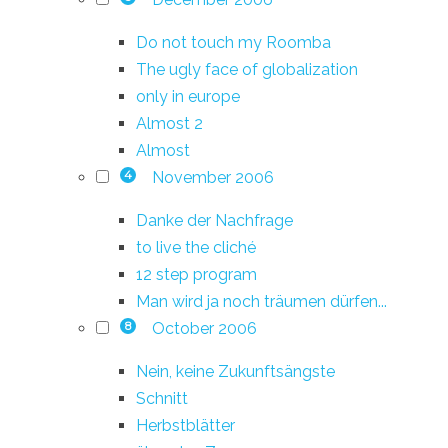
Do not touch my Roomba
The ugly face of globalization
only in europe
Almost 2
Almost
November 2006
4
Danke der Nachfrage
to live the cliché
12 step program
Man wird ja noch träumen dürfen...
October 2006
8
Nein, keine Zukunftsängste
Schnitt
Herbstblätter