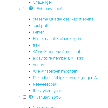
Challenge
February 2006
12
gläserne Quader des Nachtlebens
soul patch
Fehler
Heise macht Kleinanzeigen
trax
Wenn Eloquenz Amok läuft
a day to remember Bill Hicks
Venom
Wie wir sterben möchten
Die Leidensfähigkeiten des jungen A.
Reeeeeecola!
the 7 year cycle
January 2006
16
Coming soon