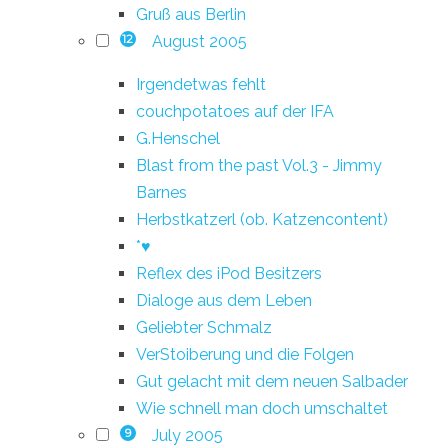
Gruß aus Berlin
August 2005
12
Irgendetwas fehlt
couchpotatoes auf der IFA
G.Henschel
Blast from the past Vol.3 - Jimmy
Barnes
Herbstkatzerl (ob. Katzencontent)
*♥
Reflex des iPod Besitzers
Dialoge aus dem Leben
Geliebter Schmalz
VerStoiberung und die Folgen
Gut gelacht mit dem neuen Salbader
Wie schnell man doch umschaltet
July 2005
9