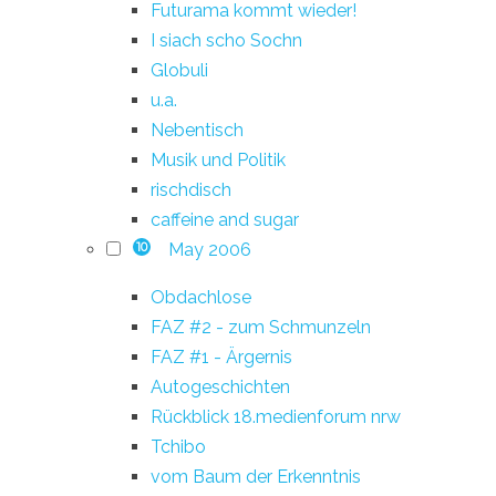
Futurama kommt wieder!
I siach scho Sochn
Globuli
u.a.
Nebentisch
Musik und Politik
rischdisch
caffeine and sugar
May 2006
10
Obdachlose
FAZ #2 - zum Schmunzeln
FAZ #1 - Ärgernis
Autogeschichten
Rückblick 18.medienforum nrw
Tchibo
vom Baum der Erkenntnis