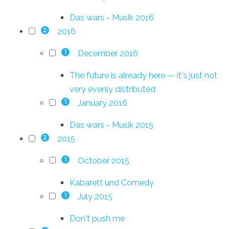
Das wars - Musik 2016
2016
2
December 2016
1
The future is already here — it's just not
very evenly distributed
January 2016
1
Das wars - Musik 2015
2015
2
October 2015
1
Kabarett und Comedy
July 2015
1
Don't push me