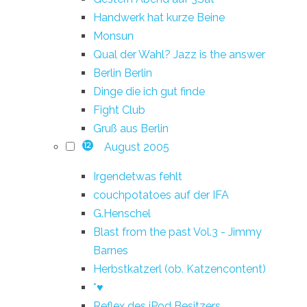
Handwerk hat kurze Beine
Monsun
Qual der Wahl? Jazz is the answer
Berlin Berlin
Dinge die ich gut finde
Fight Club
Gruß aus Berlin
August 2005
12
Irgendetwas fehlt
couchpotatoes auf der IFA
G.Henschel
Blast from the past Vol.3 - Jimmy
Barnes
Herbstkatzerl (ob. Katzencontent)
*♥
Reflex des iPod Besitzers