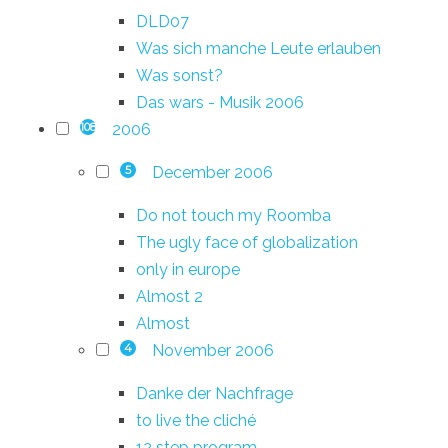
DLD07
Was sich manche Leute erlauben
Was sonst?
Das wars - Musik 2006
2006
108
December 2006
5
Do not touch my Roomba
The ugly face of globalization
only in europe
Almost 2
Almost
November 2006
4
Danke der Nachfrage
to live the cliché
12 step program