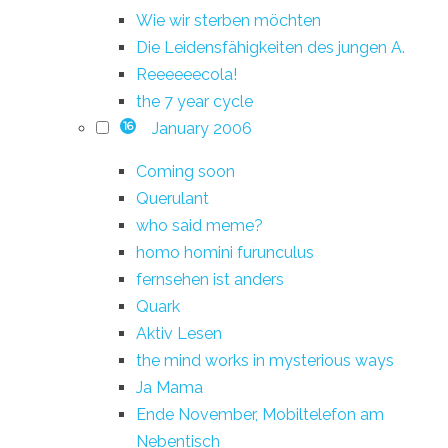
Wie wir sterben möchten
Die Leidensfähigkeiten des jungen A.
Reeeeeecola!
the 7 year cycle
January 2006
16
Coming soon
Querulant
who said meme?
homo homini furunculus
fernsehen ist anders
Quark
Aktiv Lesen
the mind works in mysterious ways
Ja Mama
Ende November, Mobiltelefon am
Nebentisch