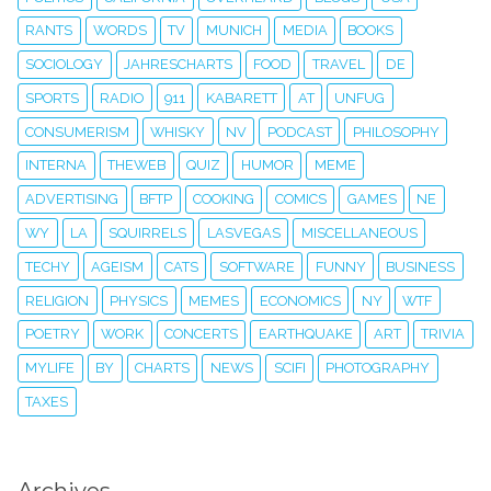
RANTS
WORDS
TV
MUNICH
MEDIA
BOOKS
SOCIOLOGY
JAHRESCHARTS
FOOD
TRAVEL
DE
SPORTS
RADIO
911
KABARETT
AT
UNFUG
CONSUMERISM
WHISKY
NV
PODCAST
PHILOSOPHY
INTERNA
THEWEB
QUIZ
HUMOR
MEME
ADVERTISING
BFTP
COOKING
COMICS
GAMES
NE
WY
LA
SQUIRRELS
LASVEGAS
MISCELLANEOUS
TECHY
AGEISM
CATS
SOFTWARE
FUNNY
BUSINESS
RELIGION
PHYSICS
MEMES
ECONOMICS
NY
WTF
POETRY
WORK
CONCERTS
EARTHQUAKE
ART
TRIVIA
MYLIFE
BY
CHARTS
NEWS
SCIFI
PHOTOGRAPHY
TAXES
Archives