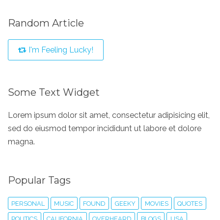
Random Article
I'm Feeling Lucky!
Some Text Widget
Lorem ipsum dolor sit amet, consectetur adipisicing elit,
sed do eiusmod tempor incididunt ut labore et dolore
magna.
Popular Tags
PERSONAL
MUSIC
FOUND
GEEKY
MOVIES
QUOTES
POLITICS
CALIFORNIA
OVERHEARD
BLOGS
USA