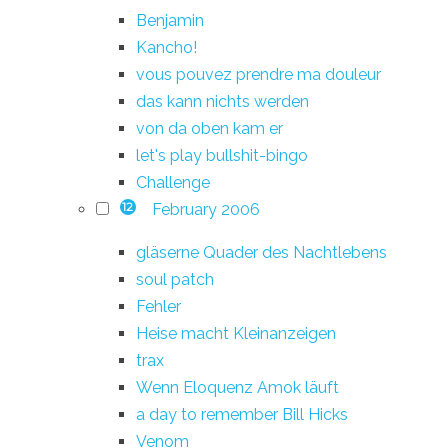
Benjamin
Kancho!
vous pouvez prendre ma douleur
das kann nichts werden
von da oben kam er
let's play bullshit-bingo
Challenge
February 2006
12
gläserne Quader des Nachtlebens
soul patch
Fehler
Heise macht Kleinanzeigen
trax
Wenn Eloquenz Amok läuft
a day to remember Bill Hicks
Venom