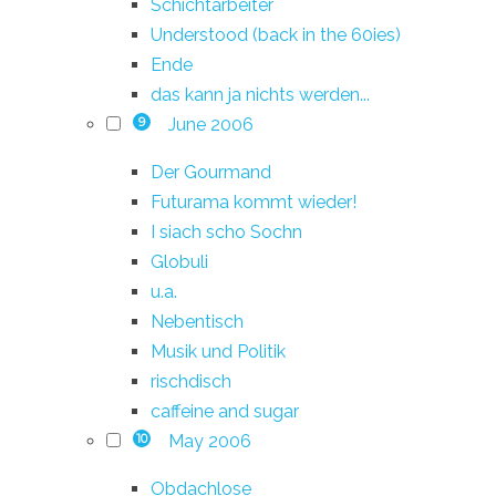
Schichtarbeiter
Understood (back in the 60ies)
Ende
das kann ja nichts werden...
June 2006
9
Der Gourmand
Futurama kommt wieder!
I siach scho Sochn
Globuli
u.a.
Nebentisch
Musik und Politik
rischdisch
caffeine and sugar
May 2006
10
Obdachlose