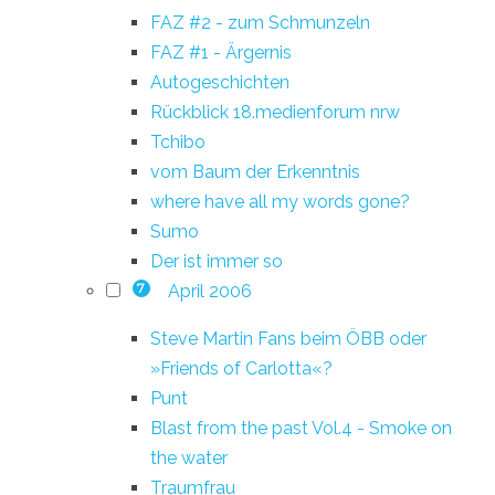
FAZ #2 - zum Schmunzeln
FAZ #1 - Ärgernis
Autogeschichten
Rückblick 18.medienforum nrw
Tchibo
vom Baum der Erkenntnis
where have all my words gone?
Sumo
Der ist immer so
April 2006
7
Steve Martin Fans beim ÖBB oder
»Friends of Carlotta«?
Punt
Blast from the past Vol.4 - Smoke on
the water
Traumfrau