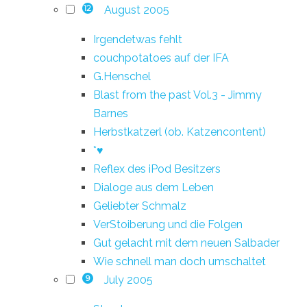
August 2005
12
Irgendetwas fehlt
couchpotatoes auf der IFA
G.Henschel
Blast from the past Vol.3 - Jimmy
Barnes
Herbstkatzerl (ob. Katzencontent)
*♥
Reflex des iPod Besitzers
Dialoge aus dem Leben
Geliebter Schmalz
VerStoiberung und die Folgen
Gut gelacht mit dem neuen Salbader
Wie schnell man doch umschaltet
July 2005
9