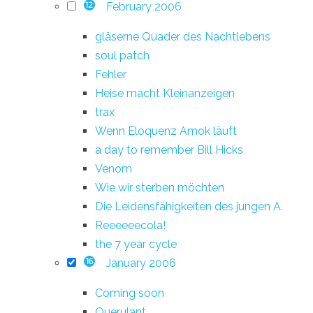
February 2006
12
gläserne Quader des Nachtlebens
soul patch
Fehler
Heise macht Kleinanzeigen
trax
Wenn Eloquenz Amok läuft
a day to remember Bill Hicks
Venom
Wie wir sterben möchten
Die Leidensfähigkeiten des jungen A.
Reeeeeecola!
the 7 year cycle
January 2006
16
Coming soon
Querulant