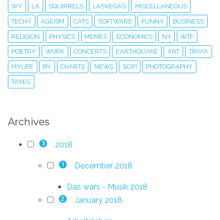
WY
LA
SQUIRRELS
LASVEGAS
MISCELLANEOUS
TECHY
AGEISM
CATS
SOFTWARE
FUNNY
BUSINESS
RELIGION
PHYSICS
MEMES
ECONOMICS
NY
WTF
POETRY
WORK
CONCERTS
EARTHQUAKE
ART
TRIVIA
MYLIFE
BY
CHARTS
NEWS
SCIFI
PHOTOGRAPHY
TAXES
Archives
2018
3
December 2018
1
Das wars - Musik 2018
January 2018
2