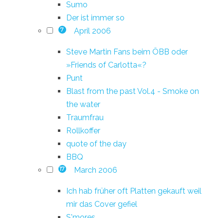
Sumo
Der ist immer so
April 2006
7
Steve Martin Fans beim ÖBB oder
»Friends of Carlotta«?
Punt
Blast from the past Vol.4 - Smoke on
the water
Traumfrau
Rollkoffer
quote of the day
BBQ
March 2006
17
Ich hab früher oft Platten gekauft weil
mir das Cover gefiel
S'mores