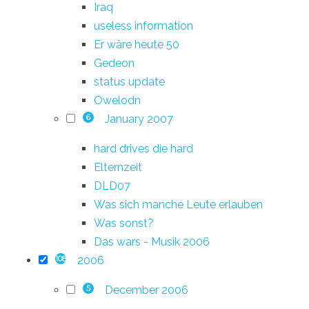
Iraq
useless information
Er wäre heute 50
Gedeon
status update
Owelodn
January 2007
6
hard drives die hard
Elternzeit
DLD07
Was sich manche Leute erlauben
Was sonst?
Das wars - Musik 2006
2006
108
December 2006
5