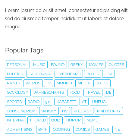
Lorem ipsum dolor sit amet, consectetur adipisicing elit,
sed do eiusmod tempor incididunt ut labore et dolore
magna.
Popular Tags
PERSONAL
MUSIC
FOUND
GEEKY
MOVIES
QUOTES
POLITICS
CALIFORNIA
OVERHEARD
BLOGS
USA
RANTS
WORDS
TV
MUNICH
MEDIA
BOOKS
SOCIOLOGY
JAHRESCHARTS
FOOD
TRAVEL
DE
SPORTS
RADIO
911
KABARETT
AT
UNFUG
CONSUMERISM
WHISKY
NV
PODCAST
PHILOSOPHY
INTERNA
THEWEB
QUIZ
HUMOR
MEME
ADVERTISING
BFTP
COOKING
COMICS
GAMES
NE