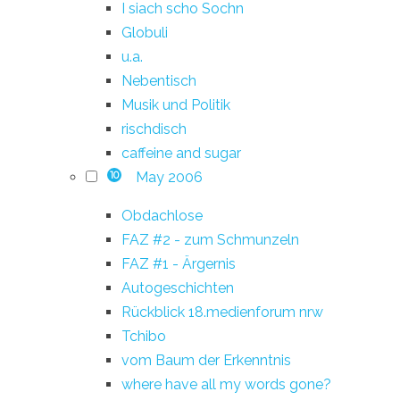
I siach scho Sochn
Globuli
u.a.
Nebentisch
Musik und Politik
rischdisch
caffeine and sugar
May 2006
10
Obdachlose
FAZ #2 - zum Schmunzeln
FAZ #1 - Ärgernis
Autogeschichten
Rückblick 18.medienforum nrw
Tchibo
vom Baum der Erkenntnis
where have all my words gone?