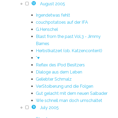
August 2005
12
Irgendetwas fehlt
couchpotatoes auf der IFA
G.Henschel
Blast from the past Vol.3 - Jimmy
Barnes
Herbstkatzerl (ob. Katzencontent)
*♥
Reflex des iPod Besitzers
Dialoge aus dem Leben
Geliebter Schmalz
VerStoiberung und die Folgen
Gut gelacht mit dem neuen Salbader
Wie schnell man doch umschaltet
July 2005
9