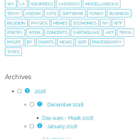
WY
LA
SQUIRRELS
LASVEGAS
MISCELLANEOUS
TECHY
AGEISM
CATS
SOFTWARE
FUNNY
BUSINESS
RELIGION
PHYSICS
MEMES
ECONOMICS
NY
WTF
POETRY
WORK
CONCERTS
EARTHQUAKE
ART
TRIVIA
MYLIFE
BY
CHARTS
NEWS
SCIFI
PHOTOGRAPHY
TAXES
Archives
2018
3
December 2018
1
Das wars - Musik 2018
January 2018
2