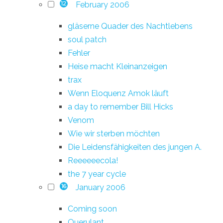
February 2006
12
gläserne Quader des Nachtlebens
soul patch
Fehler
Heise macht Kleinanzeigen
trax
Wenn Eloquenz Amok läuft
a day to remember Bill Hicks
Venom
Wie wir sterben möchten
Die Leidensfähigkeiten des jungen A.
Reeeeeecola!
the 7 year cycle
January 2006
16
Coming soon
Querulant