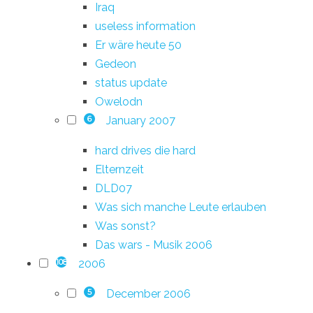
Iraq
useless information
Er wäre heute 50
Gedeon
status update
Owelodn
January 2007
6
hard drives die hard
Elternzeit
DLD07
Was sich manche Leute erlauben
Was sonst?
Das wars - Musik 2006
2006
108
December 2006
5