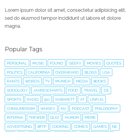
Lorem ipsum dolor sit amet, consectetur adipisicing elit,
sed do eiusmod tempor incididunt ut labore et dolore
magna.
Popular Tags
PERSONAL
MUSIC
FOUND
GEEKY
MOVIES
QUOTES
POLITICS
CALIFORNIA
OVERHEARD
BLOGS
USA
RANTS
WORDS
TV
MUNICH
MEDIA
BOOKS
SOCIOLOGY
JAHRESCHARTS
FOOD
TRAVEL
DE
SPORTS
RADIO
911
KABARETT
AT
UNFUG
CONSUMERISM
WHISKY
NV
PODCAST
PHILOSOPHY
INTERNA
THEWEB
QUIZ
HUMOR
MEME
ADVERTISING
BFTP
COOKING
COMICS
GAMES
NE