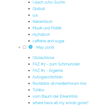
I siach scho Sochn
Globuli
u.a.
Nebentisch
Musik und Politik
rischdisch
caffeine and sugar
May 2006
10
Obdachlose
FAZ #2 - zum Schmunzeln
FAZ #1 - Ärgernis
Autogeschichten
Rückblick 18.medienforum nrw
Tchibo
vom Baum der Erkenntnis
where have all my words gone?