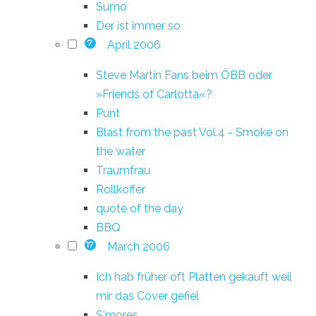
Sumo
Der ist immer so
April 2006
7
Steve Martin Fans beim ÖBB oder
»Friends of Carlotta«?
Punt
Blast from the past Vol.4 - Smoke on
the water
Traumfrau
Rollkoffer
quote of the day
BBQ
March 2006
17
Ich hab früher oft Platten gekauft weil
mir das Cover gefiel
S'mores