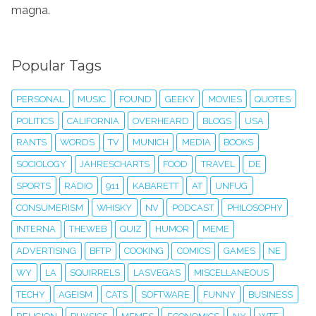
magna.
Popular Tags
PERSONAL
MUSIC
FOUND
GEEKY
MOVIES
QUOTES
POLITICS
CALIFORNIA
OVERHEARD
BLOGS
USA
RANTS
WORDS
TV
MUNICH
MEDIA
BOOKS
SOCIOLOGY
JAHRESCHARTS
FOOD
TRAVEL
DE
SPORTS
RADIO
911
KABARETT
AT
UNFUG
CONSUMERISM
WHISKY
NV
PODCAST
PHILOSOPHY
INTERNA
THEWEB
QUIZ
HUMOR
MEME
ADVERTISING
BFTP
COOKING
COMICS
GAMES
NE
WY
LA
SQUIRRELS
LASVEGAS
MISCELLANEOUS
TECHY
AGEISM
CATS
SOFTWARE
FUNNY
BUSINESS