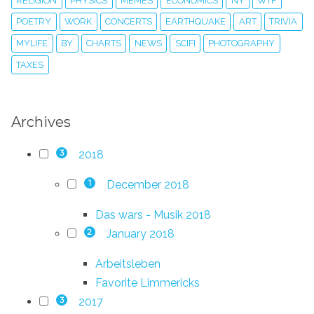
RELIGION
PHYSICS
MEMES
ECONOMICS
NY
WTF
POETRY
WORK
CONCERTS
EARTHQUAKE
ART
TRIVIA
MYLIFE
BY
CHARTS
NEWS
SCIFI
PHOTOGRAPHY
TAXES
Archives
2018
3
December 2018
1
Das wars - Musik 2018
January 2018
2
Arbeitsleben
Favorite Limmericks
2017
3