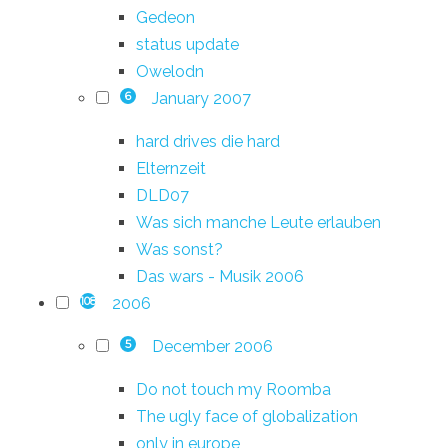
Gedeon
status update
Owelodn
January 2007
6
hard drives die hard
Elternzeit
DLD07
Was sich manche Leute erlauben
Was sonst?
Das wars - Musik 2006
2006
108
December 2006
5
Do not touch my Roomba
The ugly face of globalization
only in europe