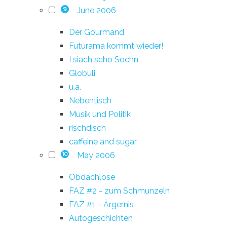
June 2006
9
Der Gourmand
Futurama kommt wieder!
I siach scho Sochn
Globuli
u.a.
Nebentisch
Musik und Politik
rischdisch
caffeine and sugar
May 2006
10
Obdachlose
FAZ #2 - zum Schmunzeln
FAZ #1 - Ärgernis
Autogeschichten