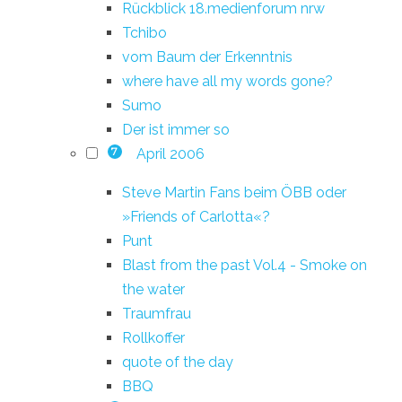
Rückblick 18.medienforum nrw
Tchibo
vom Baum der Erkenntnis
where have all my words gone?
Sumo
Der ist immer so
April 2006
7
Steve Martin Fans beim ÖBB oder
»Friends of Carlotta«?
Punt
Blast from the past Vol.4 - Smoke on
the water
Traumfrau
Rollkoffer
quote of the day
BBQ