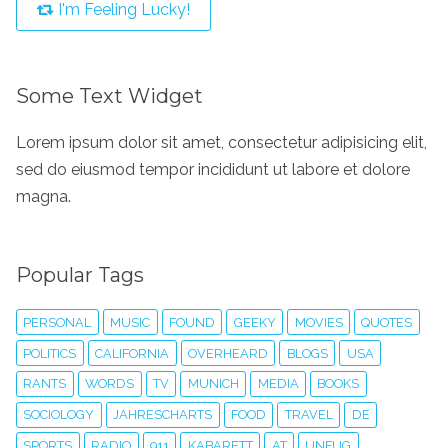
I'm Feeling Lucky!
Some Text Widget
Lorem ipsum dolor sit amet, consectetur adipisicing elit,
sed do eiusmod tempor incididunt ut labore et dolore
magna.
Popular Tags
PERSONAL
MUSIC
FOUND
GEEKY
MOVIES
QUOTES
POLITICS
CALIFORNIA
OVERHEARD
BLOGS
USA
RANTS
WORDS
TV
MUNICH
MEDIA
BOOKS
SOCIOLOGY
JAHRESCHARTS
FOOD
TRAVEL
DE
SPORTS
RADIO
911
KABARETT
AT
UNFUG