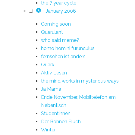
the 7 year cycle
January 2006
16
Coming soon
Querulant
who said meme?
homo homini furunculus
fernsehen ist anders
Quark
Aktiv Lesen
the mind works in mysterious ways
Ja Mama
Ende November, Mobiltelefon am
Nebentisch
Studentinnen
Der Bohnen Fluch
Winter