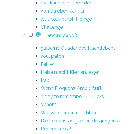
das kann nichts werden
von da oben kam er
let's play bullshit-bingo
Challenge
February 2006
12
gläserne Quader des Nachtlebens
soul patch
Fehler
Heise macht Kleinanzeigen
trax
Wenn Eloquenz Amok läuft
a day to remember Bill Hicks
Venom
Wie wir sterben möchten
Die Leidensfähigkeiten des jungen A.
Reeeeeecola!