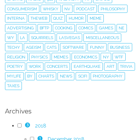
CONSUMERISM
WHISKY
NV
PODCAST
PHILOSOPHY
INTERNA
THEWEB
QUIZ
HUMOR
MEME
ADVERTISING
BFTP
COOKING
COMICS
GAMES
NE
WY
LA
SQUIRRELS
LASVEGAS
MISCELLANEOUS
TECHY
AGEISM
CATS
SOFTWARE
FUNNY
BUSINESS
RELIGION
PHYSICS
MEMES
ECONOMICS
NY
WTF
POETRY
WORK
CONCERTS
EARTHQUAKE
ART
TRIVIA
MYLIFE
BY
CHARTS
NEWS
SCIFI
PHOTOGRAPHY
TAXES
Archives
2018
3
December 2018
1