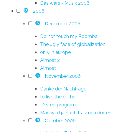
Das wars - Musik 2006
2006
108
December 2006
5
Do not touch my Roomba
The ugly face of globalization
only in europe
Almost 2
Almost
November 2006
4
Danke der Nachfrage
to live the cliché
12 step program
Man wird ja noch träumen dürfen...
October 2006
8