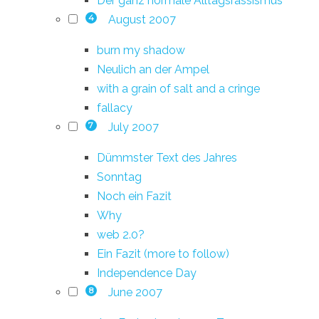
Der ganz normale Alltagsrassismus
August 2007
4
burn my shadow
Neulich an der Ampel
with a grain of salt and a cringe
fallacy
July 2007
7
Dümmster Text des Jahres
Sonntag
Noch ein Fazit
Why
web 2.0?
Ein Fazit (more to follow)
Independence Day
June 2007
8