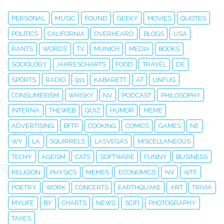
PERSONAL
MUSIC
FOUND
GEEKY
MOVIES
QUOTES
POLITICS
CALIFORNIA
OVERHEARD
BLOGS
USA
RANTS
WORDS
TV
MUNICH
MEDIA
BOOKS
SOCIOLOGY
JAHRESCHARTS
FOOD
TRAVEL
DE
SPORTS
RADIO
911
KABARETT
AT
UNFUG
CONSUMERISM
WHISKY
NV
PODCAST
PHILOSOPHY
INTERNA
THEWEB
QUIZ
HUMOR
MEME
ADVERTISING
BFTP
COOKING
COMICS
GAMES
NE
WY
LA
SQUIRRELS
LASVEGAS
MISCELLANEOUS
TECHY
AGEISM
CATS
SOFTWARE
FUNNY
BUSINESS
RELIGION
PHYSICS
MEMES
ECONOMICS
NY
WTF
POETRY
WORK
CONCERTS
EARTHQUAKE
ART
TRIVIA
MYLIFE
BY
CHARTS
NEWS
SCIFI
PHOTOGRAPHY
TAXES