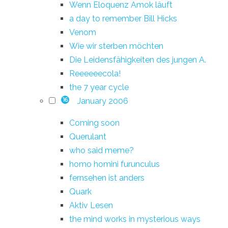
Wenn Eloquenz Amok läuft
a day to remember Bill Hicks
Venom
Wie wir sterben möchten
Die Leidensfähigkeiten des jungen A.
Reeeeeecola!
the 7 year cycle
January 2006
16
Coming soon
Querulant
who said meme?
homo homini furunculus
fernsehen ist anders
Quark
Aktiv Lesen
the mind works in mysterious ways