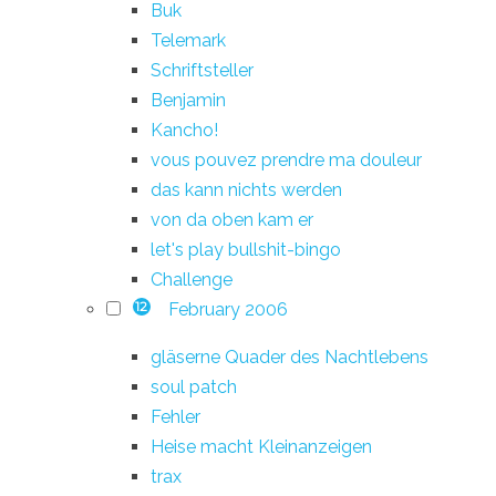
Buk
Telemark
Schriftsteller
Benjamin
Kancho!
vous pouvez prendre ma douleur
das kann nichts werden
von da oben kam er
let's play bullshit-bingo
Challenge
February 2006
12
gläserne Quader des Nachtlebens
soul patch
Fehler
Heise macht Kleinanzeigen
trax