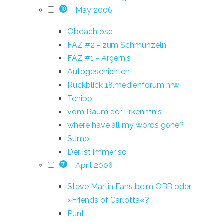
May 2006
10
Obdachlose
FAZ #2 - zum Schmunzeln
FAZ #1 - Ärgernis
Autogeschichten
Rückblick 18.medienforum nrw
Tchibo
vom Baum der Erkenntnis
where have all my words gone?
Sumo
Der ist immer so
April 2006
7
Steve Martin Fans beim ÖBB oder
»Friends of Carlotta«?
Punt