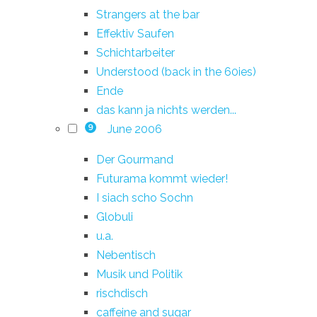
Strangers at the bar
Effektiv Saufen
Schichtarbeiter
Understood (back in the 60ies)
Ende
das kann ja nichts werden...
June 2006
9
Der Gourmand
Futurama kommt wieder!
I siach scho Sochn
Globuli
u.a.
Nebentisch
Musik und Politik
rischdisch
caffeine and sugar