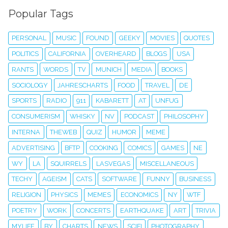
Popular Tags
PERSONAL
MUSIC
FOUND
GEEKY
MOVIES
QUOTES
POLITICS
CALIFORNIA
OVERHEARD
BLOGS
USA
RANTS
WORDS
TV
MUNICH
MEDIA
BOOKS
SOCIOLOGY
JAHRESCHARTS
FOOD
TRAVEL
DE
SPORTS
RADIO
911
KABARETT
AT
UNFUG
CONSUMERISM
WHISKY
NV
PODCAST
PHILOSOPHY
INTERNA
THEWEB
QUIZ
HUMOR
MEME
ADVERTISING
BFTP
COOKING
COMICS
GAMES
NE
WY
LA
SQUIRRELS
LASVEGAS
MISCELLANEOUS
TECHY
AGEISM
CATS
SOFTWARE
FUNNY
BUSINESS
RELIGION
PHYSICS
MEMES
ECONOMICS
NY
WTF
POETRY
WORK
CONCERTS
EARTHQUAKE
ART
TRIVIA
MYLIFE
BY
CHARTS
NEWS
SCIFI
PHOTOGRAPHY