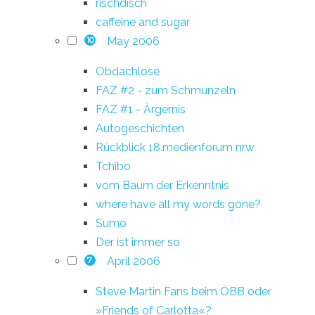
rischdisch
caffeine and sugar
May 2006
10
Obdachlose
FAZ #2 - zum Schmunzeln
FAZ #1 - Ärgernis
Autogeschichten
Rückblick 18.medienforum nrw
Tchibo
vom Baum der Erkenntnis
where have all my words gone?
Sumo
Der ist immer so
April 2006
7
Steve Martin Fans beim ÖBB oder
»Friends of Carlotta«?