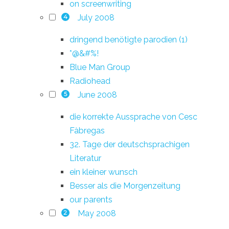
on screenwriting
July 2008
4
dringend benötigte parodien (1)
*@&#%!
Blue Man Group
Radiohead
June 2008
5
die korrekte Aussprache von Cesc
Fàbregas
32. Tage der deutschsprachigen
Literatur
ein kleiner wunsch
Besser als die Morgenzeitung
our parents
May 2008
2