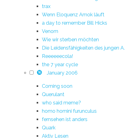
trax
Wenn Eloquenz Amok läuft
a day to remember Bill Hicks
Venom
Wie wir sterben möchten
Die Leidensfähigkeiten des jungen A.
Reeeeeecola!
the 7 year cycle
January 2006
16
Coming soon
Querulant
who said meme?
homo homini furunculus
fernsehen ist anders
Quark
Aktiv Lesen