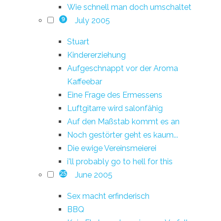
Wie schnell man doch umschaltet
July 2005
9
Stuart
Kindererziehung
Aufgeschnappt vor der Aroma
Kaffeebar
Eine Frage des Ermessens
Luftgitarre wird salonfähig
Auf den Maßstab kommt es an
Noch gestörter geht es kaum...
Die ewige Vereinsmeierei
i'll probably go to hell for this
June 2005
25
Sex macht erfinderisch
BBQ