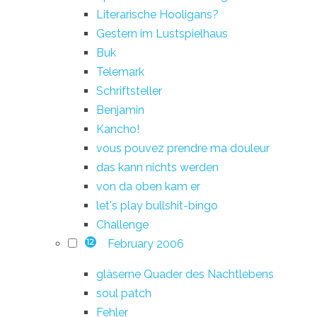
Literarische Hooligans?
Gestern im Lustspielhaus
Buk
Telemark
Schriftsteller
Benjamin
Kancho!
vous pouvez prendre ma douleur
das kann nichts werden
von da oben kam er
let's play bullshit-bingo
Challenge
February 2006
12
gläserne Quader des Nachtlebens
soul patch
Fehler