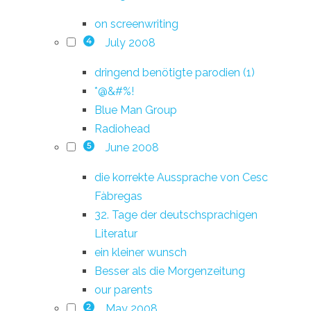
on screenwriting
July 2008
4
dringend benötigte parodien (1)
*@&#%!
Blue Man Group
Radiohead
June 2008
5
die korrekte Aussprache von Cesc
Fàbregas
32. Tage der deutschsprachigen
Literatur
ein kleiner wunsch
Besser als die Morgenzeitung
our parents
May 2008
2