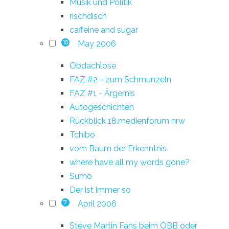
Musik und Politik
rischdisch
caffeine and sugar
May 2006
10
Obdachlose
FAZ #2 - zum Schmunzeln
FAZ #1 - Ärgernis
Autogeschichten
Rückblick 18.medienforum nrw
Tchibo
vom Baum der Erkenntnis
where have all my words gone?
Sumo
Der ist immer so
April 2006
7
Steve Martin Fans beim ÖBB oder