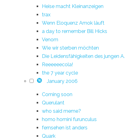
Heise macht Kleinanzeigen
trax
Wenn Eloquenz Amok läuft
a day to remember Bill Hicks
Venom
Wie wir sterben möchten
Die Leidensfähigkeiten des jungen A.
Reeeeeecola!
the 7 year cycle
January 2006
16
Coming soon
Querulant
who said meme?
homo homini furunculus
fernsehen ist anders
Quark