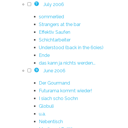
July 2006
7
sommerlied
Strangers at the bar
Effektiv Saufen
Schichtarbeiter
Understood (back in the 60ies)
Ende
das kann ja nichts werden...
June 2006
9
Der Gourmand
Futurama kommt wieder!
I siach scho Sochn
Globuli
u.a.
Nebentisch