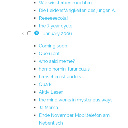
Wie wir sterben möchten
Die Leidensfähigkeiten des jungen A.
Reeeeeecola!
the 7 year cycle
January 2006
16
Coming soon
Querulant
who said meme?
homo homini furunculus
fernsehen ist anders
Quark
Aktiv Lesen
the mind works in mysterious ways
Ja Mama
Ende November, Mobiltelefon am
Nebentisch