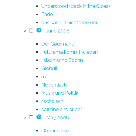
Understood (back in the 60ies)
Ende
das kann ja nichts werden...
June 2006
9
Der Gourmand
Futurama kommt wieder!
I siach scho Sochn
Globuli
u.a.
Nebentisch
Musik und Politik
rischdisch
caffeine and sugar
May 2006
10
Obdachlose