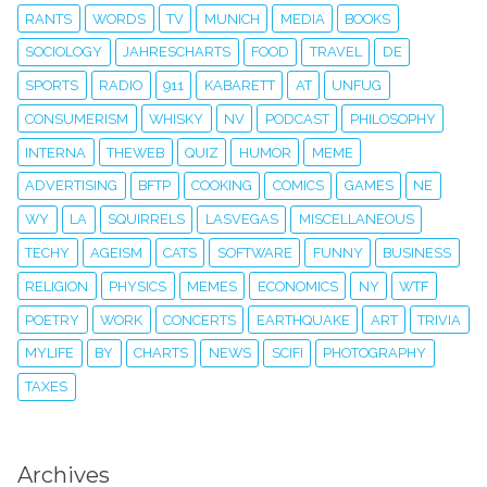
RANTS
WORDS
TV
MUNICH
MEDIA
BOOKS
SOCIOLOGY
JAHRESCHARTS
FOOD
TRAVEL
DE
SPORTS
RADIO
911
KABARETT
AT
UNFUG
CONSUMERISM
WHISKY
NV
PODCAST
PHILOSOPHY
INTERNA
THEWEB
QUIZ
HUMOR
MEME
ADVERTISING
BFTP
COOKING
COMICS
GAMES
NE
WY
LA
SQUIRRELS
LASVEGAS
MISCELLANEOUS
TECHY
AGEISM
CATS
SOFTWARE
FUNNY
BUSINESS
RELIGION
PHYSICS
MEMES
ECONOMICS
NY
WTF
POETRY
WORK
CONCERTS
EARTHQUAKE
ART
TRIVIA
MYLIFE
BY
CHARTS
NEWS
SCIFI
PHOTOGRAPHY
TAXES
Archives