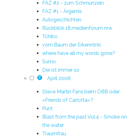
FAZ #2 - zum Schmunzeln
FAZ #1 - Ärgernis
Autogeschichten
Rückblick 18.medienforum nrw
Tchibo
vom Baum der Erkenntnis
where have all my words gone?
Sumo
Der ist immer so
April 2006
7
Steve Martin Fans beim ÖBB oder
»Friends of Carlotta«?
Punt
Blast from the past Vol.4 - Smoke on
the water
Traumfrau