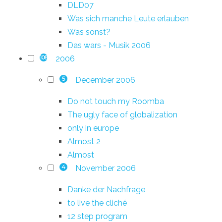
DLD07
Was sich manche Leute erlauben
Was sonst?
Das wars - Musik 2006
2006
108
December 2006
5
Do not touch my Roomba
The ugly face of globalization
only in europe
Almost 2
Almost
November 2006
4
Danke der Nachfrage
to live the cliché
12 step program