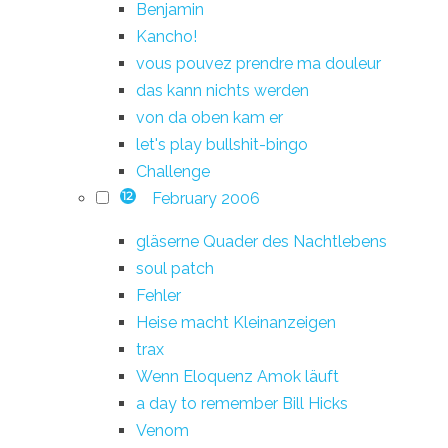
Benjamin
Kancho!
vous pouvez prendre ma douleur
das kann nichts werden
von da oben kam er
let's play bullshit-bingo
Challenge
February 2006
12
gläserne Quader des Nachtlebens
soul patch
Fehler
Heise macht Kleinanzeigen
trax
Wenn Eloquenz Amok läuft
a day to remember Bill Hicks
Venom