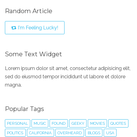
Random Article
I'm Feeling Lucky!
Some Text Widget
Lorem ipsum dolor sit amet, consectetur adipisicing elit,
sed do eiusmod tempor incididunt ut labore et dolore
magna.
Popular Tags
PERSONAL
MUSIC
FOUND
GEEKY
MOVIES
QUOTES
POLITICS
CALIFORNIA
OVERHEARD
BLOGS
USA