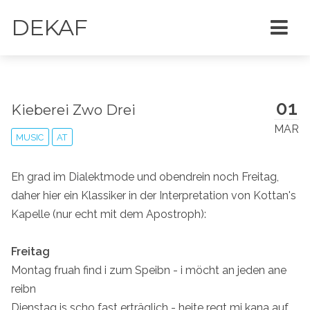
DEKAF
01
Kieberei Zwo Drei
MAR
MUSIC
AT
Eh grad im Dialektmode und obendrein noch Freitag,
daher hier ein Klassiker in der Interpretation von Kottan's
Kapelle (nur echt mit dem Apostroph):
Freitag
Montag fruah find i zum Speibn - i möcht an jeden ane
reibn
Dienstag is scho fast erträglich - heite regt mi kana auf