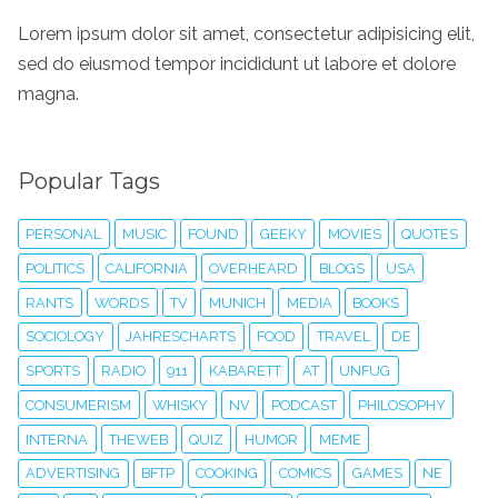
Lorem ipsum dolor sit amet, consectetur adipisicing elit,
sed do eiusmod tempor incididunt ut labore et dolore
magna.
Popular Tags
PERSONAL
MUSIC
FOUND
GEEKY
MOVIES
QUOTES
POLITICS
CALIFORNIA
OVERHEARD
BLOGS
USA
RANTS
WORDS
TV
MUNICH
MEDIA
BOOKS
SOCIOLOGY
JAHRESCHARTS
FOOD
TRAVEL
DE
SPORTS
RADIO
911
KABARETT
AT
UNFUG
CONSUMERISM
WHISKY
NV
PODCAST
PHILOSOPHY
INTERNA
THEWEB
QUIZ
HUMOR
MEME
ADVERTISING
BFTP
COOKING
COMICS
GAMES
NE