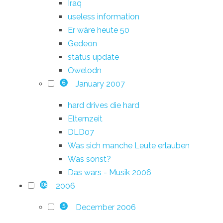
Iraq
useless information
Er wäre heute 50
Gedeon
status update
Owelodn
January 2007
6
hard drives die hard
Elternzeit
DLD07
Was sich manche Leute erlauben
Was sonst?
Das wars - Musik 2006
2006
108
December 2006
5