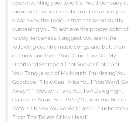
been haunting your love life. You'll be ready to
move on to new romantic frontiers once you
clear away the residue that has been subtly
burdening you. To achieve the proper spirit of
rowdy fierceness, I suggest you learn the
following country music songs and belt them
out now and then: "You Done Tore Out My
Heart And Stomped That Sucker Flat," "Get
Your Tongue out of My Mouth, I'm Kissing You
Goodbye," "How Can I Miss You If You Won't Go
Away?," "I Wouldn't Take You To A Dawg Fight,
Cause I'm Afraid You'd Win," "I Liked You Better
Before I Knew You So Well," and "I Flushed You
From The Toilets Of My Heart."