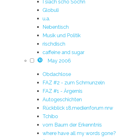
I siach scho Sochn
Globuli
u.a.
Nebentisch
Musik und Politik
rischdisch
caffeine and sugar
May 2006
10
Obdachlose
FAZ #2 - zum Schmunzeln
FAZ #1 - Ärgernis
Autogeschichten
Rückblick 18.medienforum nrw
Tchibo
vom Baum der Erkenntnis
where have all my words gone?