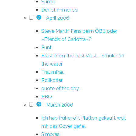
Sumo
Der ist immer so
April 2006
7
Steve Martin Fans beim ÖBB oder
»Friends of Carlotta«?
Punt
Blast from the past Vol.4 - Smoke on
the water
Traumfrau
Rollkoffer
quote of the day
BBQ
March 2006
17
Ich hab früher oft Platten gekauft weil
mir das Cover gefiel
S'mores