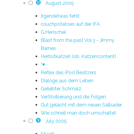
August 2005
12
Irgendetwas fehlt
couchpotatoes auf der IFA
G.Henschel
Blast from the past Vol.3 - Jimmy
Barnes
Herbstkatzerl (ob. Katzencontent)
*♥
Reflex des iPod Besitzers
Dialoge aus dem Leben
Geliebter Schmalz
VerStoiberung und die Folgen
Gut gelacht mit dem neuen Salbader
Wie schnell man doch umschaltet
July 2005
9
Stuart