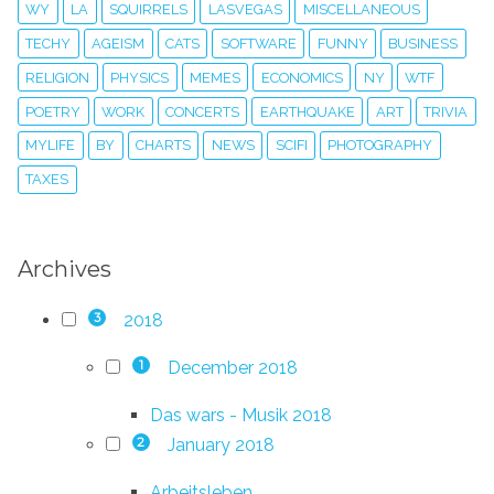
WY
LA
SQUIRRELS
LASVEGAS
MISCELLANEOUS
TECHY
AGEISM
CATS
SOFTWARE
FUNNY
BUSINESS
RELIGION
PHYSICS
MEMES
ECONOMICS
NY
WTF
POETRY
WORK
CONCERTS
EARTHQUAKE
ART
TRIVIA
MYLIFE
BY
CHARTS
NEWS
SCIFI
PHOTOGRAPHY
TAXES
Archives
2018
3
December 2018
1
Das wars - Musik 2018
January 2018
2
Arbeitsleben