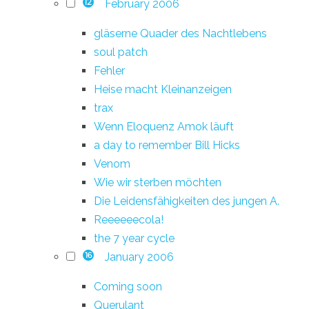
February 2006
12
gläserne Quader des Nachtlebens
soul patch
Fehler
Heise macht Kleinanzeigen
trax
Wenn Eloquenz Amok läuft
a day to remember Bill Hicks
Venom
Wie wir sterben möchten
Die Leidensfähigkeiten des jungen A.
Reeeeeecola!
the 7 year cycle
January 2006
16
Coming soon
Querulant