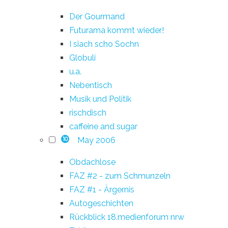
Der Gourmand
Futurama kommt wieder!
I siach scho Sochn
Globuli
u.a.
Nebentisch
Musik und Politik
rischdisch
caffeine and sugar
May 2006
10
Obdachlose
FAZ #2 - zum Schmunzeln
FAZ #1 - Ärgernis
Autogeschichten
Rückblick 18.medienforum nrw