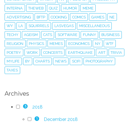
INTERNA
THEWEB
QUIZ
HUMOR
MEME
ADVERTISING
BFTP
COOKING
COMICS
GAMES
NE
WY
LA
SQUIRRELS
LASVEGAS
MISCELLANEOUS
TECHY
AGEISM
CATS
SOFTWARE
FUNNY
BUSINESS
RELIGION
PHYSICS
MEMES
ECONOMICS
NY
WTF
POETRY
WORK
CONCERTS
EARTHQUAKE
ART
TRIVIA
MYLIFE
BY
CHARTS
NEWS
SCIFI
PHOTOGRAPHY
TAXES
Archives
2018
3
December 2018
1