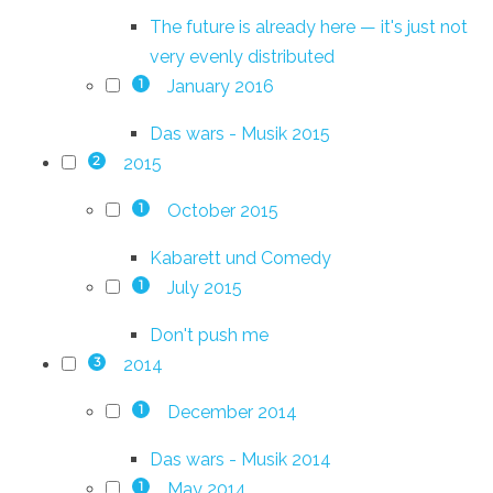
The future is already here — it's just not
very evenly distributed
January 2016
1
Das wars - Musik 2015
2015
2
October 2015
1
Kabarett und Comedy
July 2015
1
Don't push me
2014
3
December 2014
1
Das wars - Musik 2014
May 2014
1