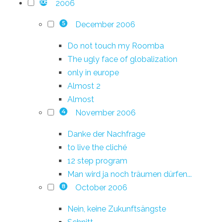
2006
108
December 2006
5
Do not touch my Roomba
The ugly face of globalization
only in europe
Almost 2
Almost
November 2006
4
Danke der Nachfrage
to live the cliché
12 step program
Man wird ja noch träumen dürfen...
October 2006
8
Nein, keine Zukunftsängste