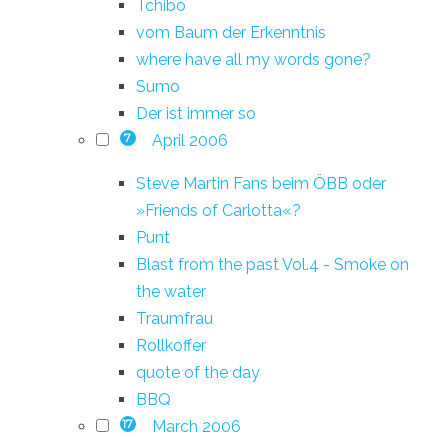
Tchibo
vom Baum der Erkenntnis
where have all my words gone?
Sumo
Der ist immer so
April 2006
7
Steve Martin Fans beim ÖBB oder
»Friends of Carlotta«?
Punt
Blast from the past Vol.4 - Smoke on
the water
Traumfrau
Rollkoffer
quote of the day
BBQ
March 2006
17