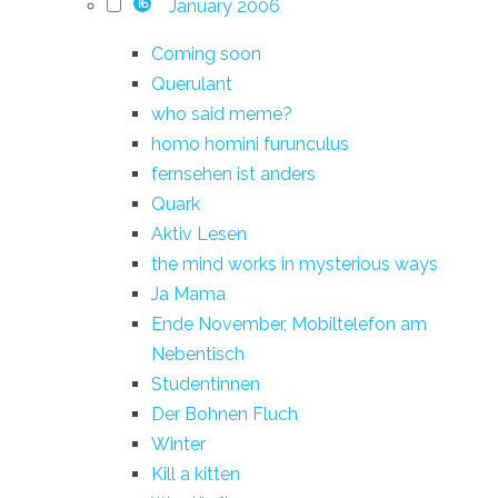
January 2006
16
Coming soon
Querulant
who said meme?
homo homini furunculus
fernsehen ist anders
Quark
Aktiv Lesen
the mind works in mysterious ways
Ja Mama
Ende November, Mobiltelefon am
Nebentisch
Studentinnen
Der Bohnen Fluch
Winter
Kill a kitten