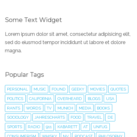
Some Text Widget
Lorem ipsum dolor sit amet, consectetur adipisicing elit,
sed do eiusmod tempor incididunt ut labore et dolore
magna.
Popular Tags
PERSONAL
MUSIC
FOUND
GEEKY
MOVIES
QUOTES
POLITICS
CALIFORNIA
OVERHEARD
BLOGS
USA
RANTS
WORDS
TV
MUNICH
MEDIA
BOOKS
SOCIOLOGY
JAHRESCHARTS
FOOD
TRAVEL
DE
SPORTS
RADIO
911
KABARETT
AT
UNFUG
CONSUMERISM
WHISKY
NV
PODCAST
PHILOSOPHY