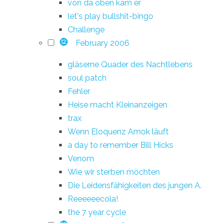
von da oben kam er
let's play bullshit-bingo
Challenge
February 2006
12
gläserne Quader des Nachtlebens
soul patch
Fehler
Heise macht Kleinanzeigen
trax
Wenn Eloquenz Amok läuft
a day to remember Bill Hicks
Venom
Wie wir sterben möchten
Die Leidensfähigkeiten des jungen A.
Reeeeeecola!
the 7 year cycle