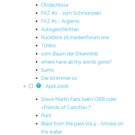
Obdachlose
FAZ #2 - zum Schmunzeln
FAZ #1 - Ärgernis
Autogeschichten
Rückblick 18.medienforum nrw
Tchibo
vom Baum der Erkenntnis
where have all my words gone?
Sumo
Der ist immer so
April 2006
7
Steve Martin Fans beim ÖBB oder
»Friends of Carlotta«?
Punt
Blast from the past Vol.4 - Smoke on
the water