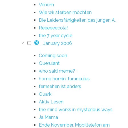
Venom
Wie wir sterben möchten
Die Leidensfähigkeiten des jungen A.
Reeeeeecola!
the 7 year cycle
January 2006
16
Coming soon
Querulant
who said meme?
homo homini furunculus
fernsehen ist anders
Quark
Aktiv Lesen
the mind works in mysterious ways
Ja Mama
Ende November, Mobiltelefon am