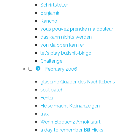
Schriftsteller
Benjamin
Kancho!
vous pouvez prendre ma douleur
das kann nichts werden
von da oben kam er
let's play bullshit-bingo
Challenge
February 2006
12
gläserne Quader des Nachtlebens
soul patch
Fehler
Heise macht Kleinanzeigen
trax
Wenn Eloquenz Amok läuft
a day to remember Bill Hicks