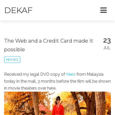
DEKAF
23
The Web and a Credit Card made it
JUL
possible
MOVIES
Received my legal DVD copy of
Hero
from Malaysia
today in the mail, 3 months before the film will be shown
in movie theaters over here.