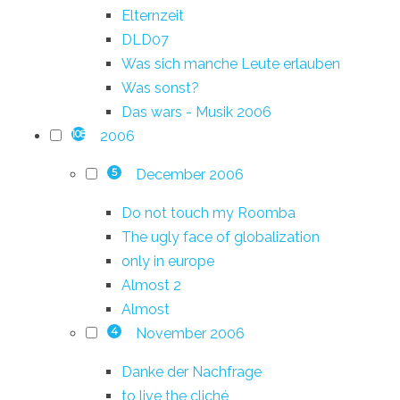
Elternzeit
DLD07
Was sich manche Leute erlauben
Was sonst?
Das wars - Musik 2006
2006
108
December 2006
5
Do not touch my Roomba
The ugly face of globalization
only in europe
Almost 2
Almost
November 2006
4
Danke der Nachfrage
to live the cliché