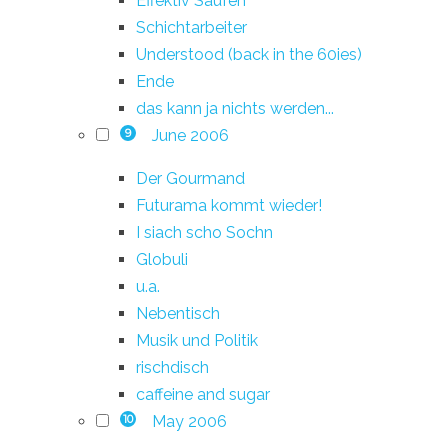
Effektiv Saufen
Schichtarbeiter
Understood (back in the 60ies)
Ende
das kann ja nichts werden...
June 2006
9
Der Gourmand
Futurama kommt wieder!
I siach scho Sochn
Globuli
u.a.
Nebentisch
Musik und Politik
rischdisch
caffeine and sugar
May 2006
10