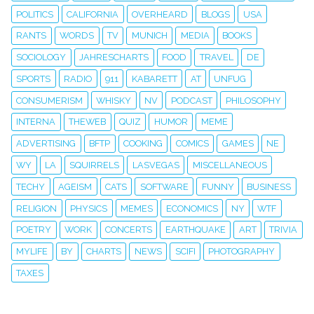
POLITICS
CALIFORNIA
OVERHEARD
BLOGS
USA
RANTS
WORDS
TV
MUNICH
MEDIA
BOOKS
SOCIOLOGY
JAHRESCHARTS
FOOD
TRAVEL
DE
SPORTS
RADIO
911
KABARETT
AT
UNFUG
CONSUMERISM
WHISKY
NV
PODCAST
PHILOSOPHY
INTERNA
THEWEB
QUIZ
HUMOR
MEME
ADVERTISING
BFTP
COOKING
COMICS
GAMES
NE
WY
LA
SQUIRRELS
LASVEGAS
MISCELLANEOUS
TECHY
AGEISM
CATS
SOFTWARE
FUNNY
BUSINESS
RELIGION
PHYSICS
MEMES
ECONOMICS
NY
WTF
POETRY
WORK
CONCERTS
EARTHQUAKE
ART
TRIVIA
MYLIFE
BY
CHARTS
NEWS
SCIFI
PHOTOGRAPHY
TAXES