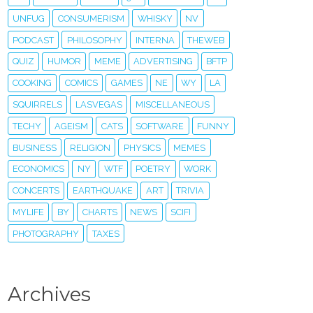
UNFUG
CONSUMERISM
WHISKY
NV
PODCAST
PHILOSOPHY
INTERNA
THEWEB
QUIZ
HUMOR
MEME
ADVERTISING
BFTP
COOKING
COMICS
GAMES
NE
WY
LA
SQUIRRELS
LASVEGAS
MISCELLANEOUS
TECHY
AGEISM
CATS
SOFTWARE
FUNNY
BUSINESS
RELIGION
PHYSICS
MEMES
ECONOMICS
NY
WTF
POETRY
WORK
CONCERTS
EARTHQUAKE
ART
TRIVIA
MYLIFE
BY
CHARTS
NEWS
SCIFI
PHOTOGRAPHY
TAXES
Archives