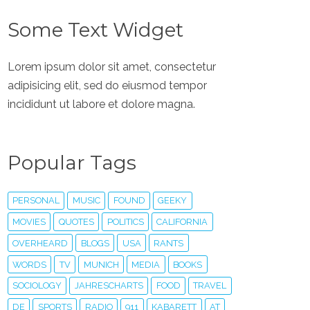
Some Text Widget
Lorem ipsum dolor sit amet, consectetur
adipisicing elit, sed do eiusmod tempor
incididunt ut labore et dolore magna.
Popular Tags
PERSONAL
MUSIC
FOUND
GEEKY
MOVIES
QUOTES
POLITICS
CALIFORNIA
OVERHEARD
BLOGS
USA
RANTS
WORDS
TV
MUNICH
MEDIA
BOOKS
SOCIOLOGY
JAHRESCHARTS
FOOD
TRAVEL
DE
SPORTS
RADIO
911
KABARETT
AT