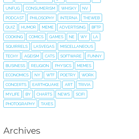
UNFUG
CONSUMERISM
WHISKY
NV
PODCAST
PHILOSOPHY
INTERNA
THEWEB
QUIZ
HUMOR
MEME
ADVERTISING
BFTP
COOKING
COMICS
GAMES
NE
WY
LA
SQUIRRELS
LASVEGAS
MISCELLANEOUS
TECHY
AGEISM
CATS
SOFTWARE
FUNNY
BUSINESS
RELIGION
PHYSICS
MEMES
ECONOMICS
NY
WTF
POETRY
WORK
CONCERTS
EARTHQUAKE
ART
TRIVIA
MYLIFE
BY
CHARTS
NEWS
SCIFI
PHOTOGRAPHY
TAXES
Archives