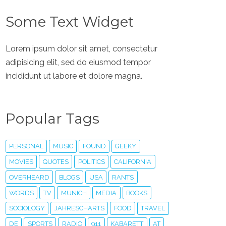
Some Text Widget
Lorem ipsum dolor sit amet, consectetur
adipisicing elit, sed do eiusmod tempor
incididunt ut labore et dolore magna.
Popular Tags
PERSONAL
MUSIC
FOUND
GEEKY
MOVIES
QUOTES
POLITICS
CALIFORNIA
OVERHEARD
BLOGS
USA
RANTS
WORDS
TV
MUNICH
MEDIA
BOOKS
SOCIOLOGY
JAHRESCHARTS
FOOD
TRAVEL
DE
SPORTS
RADIO
911
KABARETT
AT