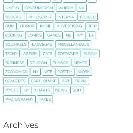
UNFUG
CONSUMERISM
WHISKY
NV
PODCAST
PHILOSOPHY
INTERNA
THEWEB
QUIZ
HUMOR
MEME
ADVERTISING
BFTP
COOKING
COMICS
GAMES
NE
WY
LA
SQUIRRELS
LASVEGAS
MISCELLANEOUS
TECHY
AGEISM
CATS
SOFTWARE
FUNNY
BUSINESS
RELIGION
PHYSICS
MEMES
ECONOMICS
NY
WTF
POETRY
WORK
CONCERTS
EARTHQUAKE
ART
TRIVIA
MYLIFE
BY
CHARTS
NEWS
SCIFI
PHOTOGRAPHY
TAXES
Archives