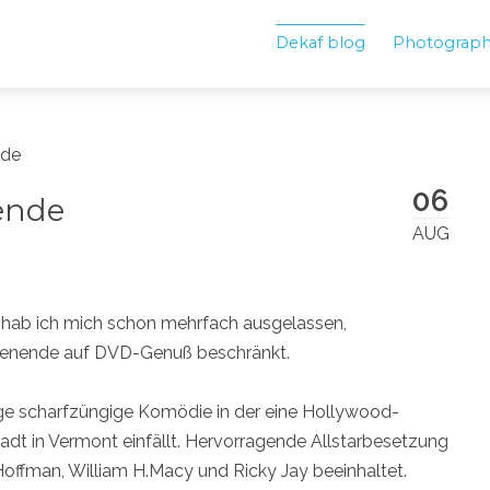
Dekaf blog
Photograp
nde
06
ende
AUG
s hab ich mich schon mehrfach ausgelassen,
henende auf DVD-Genuß beschränkt.
tige scharfzüngige Komödie in der eine Hollywood-
adt in Vermont einfällt. Hervorragende Allstarbesetzung
Hoffman, William H.Macy und Ricky Jay beeinhaltet.