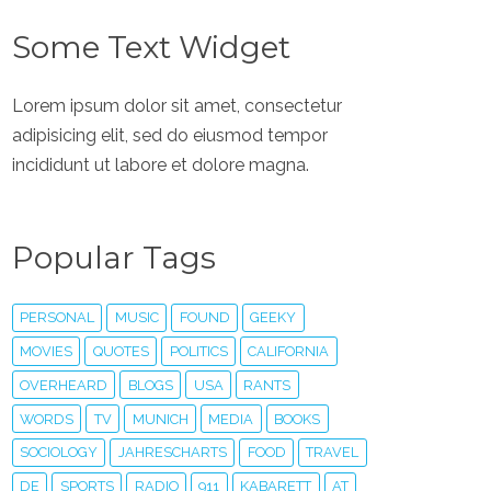
Some Text Widget
Lorem ipsum dolor sit amet, consectetur
adipisicing elit, sed do eiusmod tempor
incididunt ut labore et dolore magna.
Popular Tags
PERSONAL
MUSIC
FOUND
GEEKY
MOVIES
QUOTES
POLITICS
CALIFORNIA
OVERHEARD
BLOGS
USA
RANTS
WORDS
TV
MUNICH
MEDIA
BOOKS
SOCIOLOGY
JAHRESCHARTS
FOOD
TRAVEL
DE
SPORTS
RADIO
911
KABARETT
AT