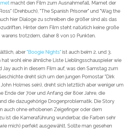
amet
macht den Film zum Ausnahmefall. Mamet der
Ross" (Drehbuch), "The Spanish Prisoner" und "Wag the
auch hier Dialoge zu schreiben die größer sind als das
zudriften. Hinter dem Film steht natürlich keine große
 warens trotzdem, daher 8 von 10 Punkten.
ältlich, aber
"Boogie Nights"
ist auch beim 2. und 3.
at wohl eine ähnliche Liste Lieblingsschauspieler wie
d Jay auch in diesem Film auf, was den Samstag zum
schichte dreht sich um den jungen Pornostar "Dirk
John Holmes sein), dreht sich letztlich aber weniger um
ne Ende der 70er und Anfang der 80er Jahre, die
n und die dazugehörige Drogenproblematik. Die Story
enn auch ohne erhobenen Zeigefinger oder dem
zu ist die Kameraführung wunderbar, die Farben sehr
(wie mich) perfekt ausgewählt. Sollte man gesehen