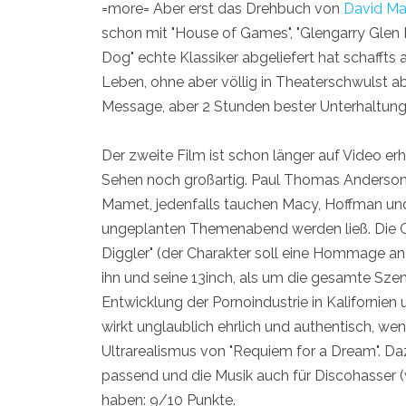
=more= Aber erst das Drehbuch von
David M
schon mit "House of Games", "Glengarry Glen 
Dog" echte Klassiker abgeliefert hat schaffts 
Leben, ohne aber völlig in Theaterschwulst ab
Message, aber 2 Stunden bester Unterhaltung
Der zweite Film ist schon länger auf Video erh
Sehen noch großartig. Paul Thomas Anderson h
Mamet, jedenfalls tauchen Macy, Hoffman un
ungeplanten Themenabend werden ließ. Die Ge
Diggler" (der Charakter soll eine Hommage an 
ihn und seine 13inch, als um die gesamte Sze
Entwicklung der Pornoindustrie in Kalifornie
wirkt unglaublich ehrlich und authentisch, w
Ultrarealismus von "Requiem for a Dream". Da
passend und die Musik auch für Discohasser 
haben: 9/10 Punkte.