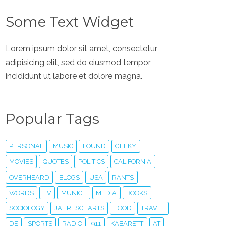
Some Text Widget
Lorem ipsum dolor sit amet, consectetur
adipisicing elit, sed do eiusmod tempor
incididunt ut labore et dolore magna.
Popular Tags
PERSONAL
MUSIC
FOUND
GEEKY
MOVIES
QUOTES
POLITICS
CALIFORNIA
OVERHEARD
BLOGS
USA
RANTS
WORDS
TV
MUNICH
MEDIA
BOOKS
SOCIOLOGY
JAHRESCHARTS
FOOD
TRAVEL
DE
SPORTS
RADIO
911
KABARETT
AT