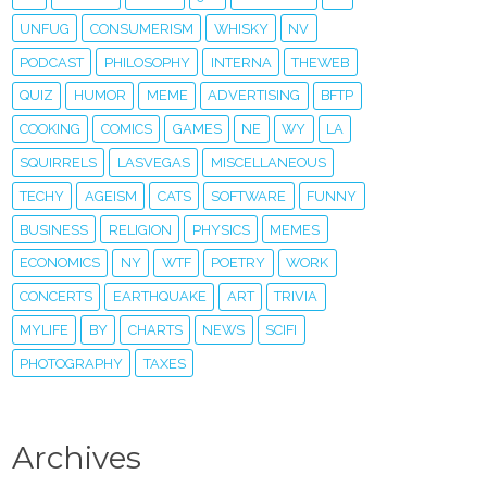
UNFUG
CONSUMERISM
WHISKY
NV
PODCAST
PHILOSOPHY
INTERNA
THEWEB
QUIZ
HUMOR
MEME
ADVERTISING
BFTP
COOKING
COMICS
GAMES
NE
WY
LA
SQUIRRELS
LASVEGAS
MISCELLANEOUS
TECHY
AGEISM
CATS
SOFTWARE
FUNNY
BUSINESS
RELIGION
PHYSICS
MEMES
ECONOMICS
NY
WTF
POETRY
WORK
CONCERTS
EARTHQUAKE
ART
TRIVIA
MYLIFE
BY
CHARTS
NEWS
SCIFI
PHOTOGRAPHY
TAXES
Archives