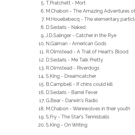
T.Pratchett - Mort
M.Chabon - The Amazing Adventures of 
M.Houellebecq - The elementary particl
D.Sedaris - Naked
J.D.Salinger - Catcher in the Rye
N.Gaiman - American Gods
R.Olmstead - A Trail of Heart's Blood
D.Sedaris - Me Talk Pretty
R.Olmstead - Riverdogs
S.King - Dreamcatcher
B.Campbell - If chins could kill
D.Sedaris - Barrel Fever
G.Bear - Darwin's Radio
M.Chabon - Werewolves in their youth
S.Fry - The Star's Tennisballs
S.King - On Writing