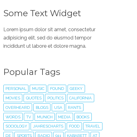
Some Text Widget
Lorem ipsum dolor sit amet, consectetur
adipisicing elit, sed do eiusmod tempor
incididunt ut labore et dolore magna.
Popular Tags
PERSONAL
MUSIC
FOUND
GEEKY
MOVIES
QUOTES
POLITICS
CALIFORNIA
OVERHEARD
BLOGS
USA
RANTS
WORDS
TV
MUNICH
MEDIA
BOOKS
SOCIOLOGY
JAHRESCHARTS
FOOD
TRAVEL
DE
SPORTS
RADIO
911
KABARETT
AT