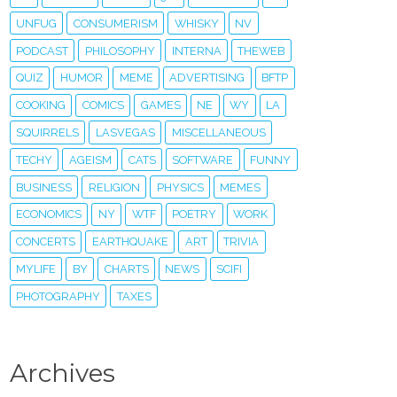
UNFUG
CONSUMERISM
WHISKY
NV
PODCAST
PHILOSOPHY
INTERNA
THEWEB
QUIZ
HUMOR
MEME
ADVERTISING
BFTP
COOKING
COMICS
GAMES
NE
WY
LA
SQUIRRELS
LASVEGAS
MISCELLANEOUS
TECHY
AGEISM
CATS
SOFTWARE
FUNNY
BUSINESS
RELIGION
PHYSICS
MEMES
ECONOMICS
NY
WTF
POETRY
WORK
CONCERTS
EARTHQUAKE
ART
TRIVIA
MYLIFE
BY
CHARTS
NEWS
SCIFI
PHOTOGRAPHY
TAXES
Archives