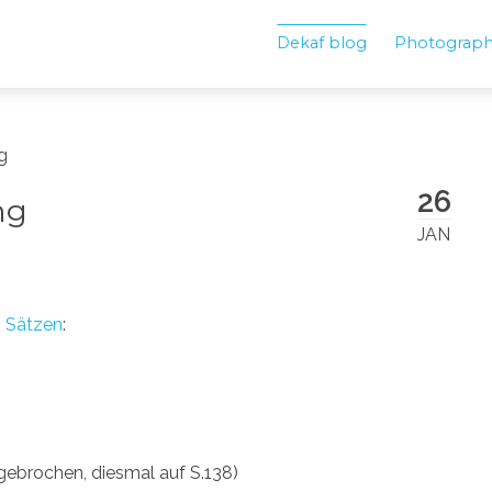
Dekaf blog
Photograp
g
26
ng
JAN
n Sätzen
:
bgebrochen, diesmal auf S.138)