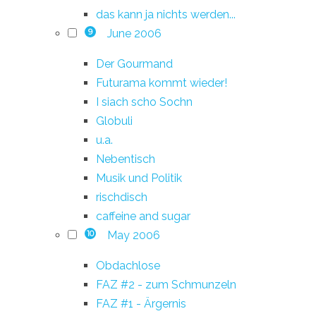
das kann ja nichts werden...
June 2006
9
Der Gourmand
Futurama kommt wieder!
I siach scho Sochn
Globuli
u.a.
Nebentisch
Musik und Politik
rischdisch
caffeine and sugar
May 2006
10
Obdachlose
FAZ #2 - zum Schmunzeln
FAZ #1 - Ärgernis