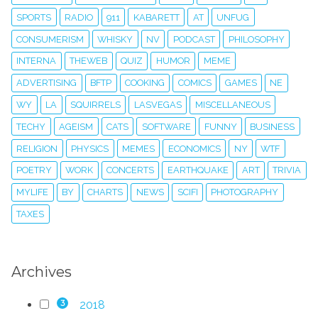
SPORTS
RADIO
911
KABARETT
AT
UNFUG
CONSUMERISM
WHISKY
NV
PODCAST
PHILOSOPHY
INTERNA
THEWEB
QUIZ
HUMOR
MEME
ADVERTISING
BFTP
COOKING
COMICS
GAMES
NE
WY
LA
SQUIRRELS
LASVEGAS
MISCELLANEOUS
TECHY
AGEISM
CATS
SOFTWARE
FUNNY
BUSINESS
RELIGION
PHYSICS
MEMES
ECONOMICS
NY
WTF
POETRY
WORK
CONCERTS
EARTHQUAKE
ART
TRIVIA
MYLIFE
BY
CHARTS
NEWS
SCIFI
PHOTOGRAPHY
TAXES
Archives
2018
3