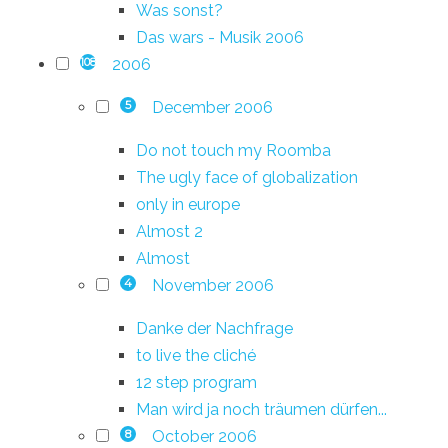
Was sonst?
Das wars - Musik 2006
2006
108
December 2006
5
Do not touch my Roomba
The ugly face of globalization
only in europe
Almost 2
Almost
November 2006
4
Danke der Nachfrage
to live the cliché
12 step program
Man wird ja noch träumen dürfen...
October 2006
8