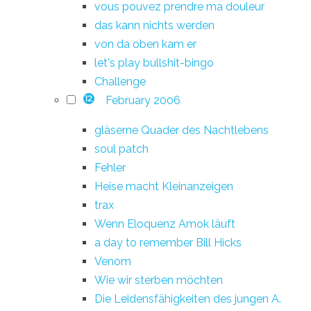
vous pouvez prendre ma douleur
das kann nichts werden
von da oben kam er
let's play bullshit-bingo
Challenge
February 2006
12
gläserne Quader des Nachtlebens
soul patch
Fehler
Heise macht Kleinanzeigen
trax
Wenn Eloquenz Amok läuft
a day to remember Bill Hicks
Venom
Wie wir sterben möchten
Die Leidensfähigkeiten des jungen A.