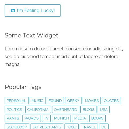
I'm Feeling Lucky!
Some Text Widget
Lorem ipsum dolor sit amet, consectetur adipisicing elit,
sed do eiusmod tempor incididunt ut labore et dolore
magna.
Popular Tags
PERSONAL
MUSIC
FOUND
GEEKY
MOVIES
QUOTES
POLITICS
CALIFORNIA
OVERHEARD
BLOGS
USA
RANTS
WORDS
TV
MUNICH
MEDIA
BOOKS
SOCIOLOGY
JAHRESCHARTS
FOOD
TRAVEL
DE