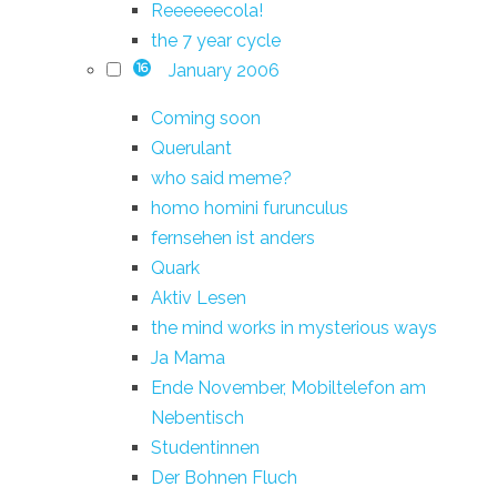
Reeeeeecola!
the 7 year cycle
January 2006
16
Coming soon
Querulant
who said meme?
homo homini furunculus
fernsehen ist anders
Quark
Aktiv Lesen
the mind works in mysterious ways
Ja Mama
Ende November, Mobiltelefon am
Nebentisch
Studentinnen
Der Bohnen Fluch