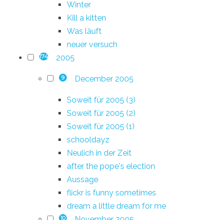
Winter
Kill a kitten
Was läuft
neuer versuch
2005
174
December 2005
9
Soweit für 2005 (3)
Soweit für 2005 (2)
Soweit für 2005 (1)
schooldayz
Neulich in der Zeit
after the pope's election
Aussage
flickr is funny sometimes
dream a little dream for me
November 2005
10