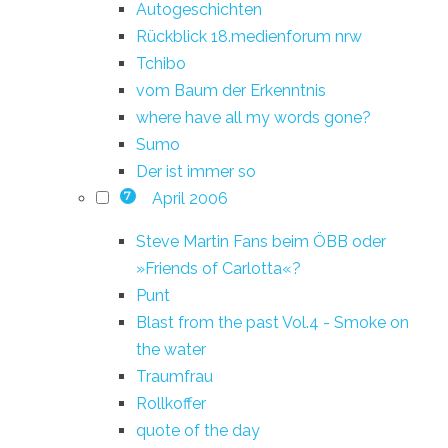
Autogeschichten
Rückblick 18.medienforum nrw
Tchibo
vom Baum der Erkenntnis
where have all my words gone?
Sumo
Der ist immer so
April 2006
7
Steve Martin Fans beim ÖBB oder
»Friends of Carlotta«?
Punt
Blast from the past Vol.4 - Smoke on
the water
Traumfrau
Rollkoffer
quote of the day