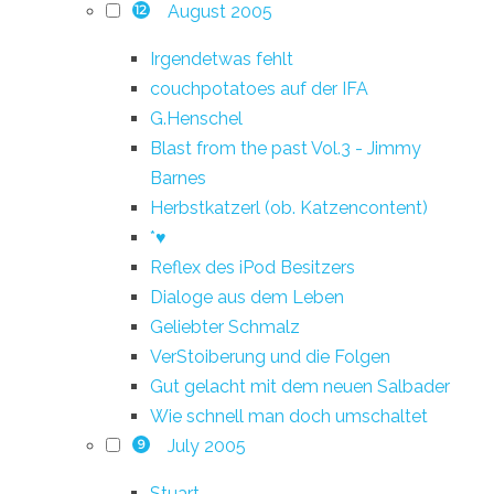
August 2005
12
Irgendetwas fehlt
couchpotatoes auf der IFA
G.Henschel
Blast from the past Vol.3 - Jimmy
Barnes
Herbstkatzerl (ob. Katzencontent)
*♥
Reflex des iPod Besitzers
Dialoge aus dem Leben
Geliebter Schmalz
VerStoiberung und die Folgen
Gut gelacht mit dem neuen Salbader
Wie schnell man doch umschaltet
July 2005
9
Stuart