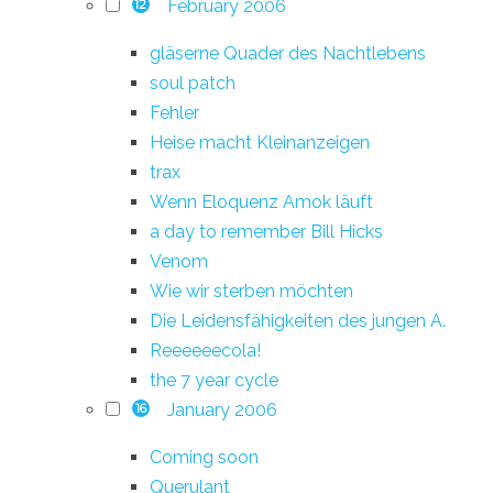
February 2006
12
gläserne Quader des Nachtlebens
soul patch
Fehler
Heise macht Kleinanzeigen
trax
Wenn Eloquenz Amok läuft
a day to remember Bill Hicks
Venom
Wie wir sterben möchten
Die Leidensfähigkeiten des jungen A.
Reeeeeecola!
the 7 year cycle
January 2006
16
Coming soon
Querulant