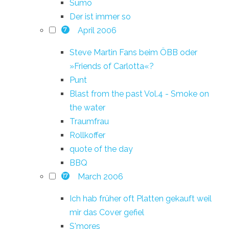
Sumo
Der ist immer so
April 2006
7
Steve Martin Fans beim ÖBB oder
»Friends of Carlotta«?
Punt
Blast from the past Vol.4 - Smoke on
the water
Traumfrau
Rollkoffer
quote of the day
BBQ
March 2006
17
Ich hab früher oft Platten gekauft weil
mir das Cover gefiel
S'mores