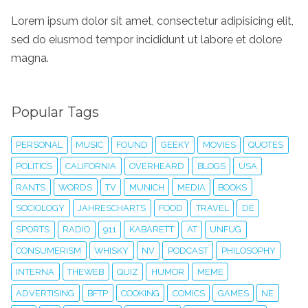
Lorem ipsum dolor sit amet, consectetur adipisicing elit,
sed do eiusmod tempor incididunt ut labore et dolore
magna.
Popular Tags
PERSONAL
MUSIC
FOUND
GEEKY
MOVIES
QUOTES
POLITICS
CALIFORNIA
OVERHEARD
BLOGS
USA
RANTS
WORDS
TV
MUNICH
MEDIA
BOOKS
SOCIOLOGY
JAHRESCHARTS
FOOD
TRAVEL
DE
SPORTS
RADIO
911
KABARETT
AT
UNFUG
CONSUMERISM
WHISKY
NV
PODCAST
PHILOSOPHY
INTERNA
THEWEB
QUIZ
HUMOR
MEME
ADVERTISING
BFTP
COOKING
COMICS
GAMES
NE