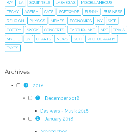
WY
LA
SQUIRRELS
LASVEGAS
MISCELLANEOUS
TECHY
AGEISM
CATS
SOFTWARE
FUNNY
BUSINESS
RELIGION
PHYSICS
MEMES
ECONOMICS
NY
WTF
POETRY
WORK
CONCERTS
EARTHQUAKE
ART
TRIVIA
MYLIFE
BY
CHARTS
NEWS
SCIFI
PHOTOGRAPHY
TAXES
Archives
2018
3
December 2018
1
Das wars - Musik 2018
January 2018
2
Arbeitsleben