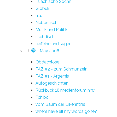
I siach scho Sochn
Globuli
u.a.
Nebentisch
Musik und Politik
rischdisch
caffeine and sugar
May 2006
10
Obdachlose
FAZ #2 - zum Schmunzeln
FAZ #1 - Ärgernis
Autogeschichten
Rückblick 18.medienforum nrw
Tchibo
vom Baum der Erkenntnis
where have all my words gone?