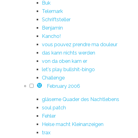
Buk
Telemark
Schriftsteller
Benjamin
Kancho!
vous pouvez prendre ma douleur
das kann nichts werden
von da oben kam er
let's play bullshit-bingo
Challenge
February 2006
12
gläserne Quader des Nachtlebens
soul patch
Fehler
Heise macht Kleinanzeigen
trax