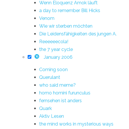
Wenn Eloquenz Amok läuft
a day to remember Bill Hicks
Venom
Wie wir sterben möchten
Die Leidensfähigkeiten des jungen A.
Reeeeeecola!
the 7 year cycle
January 2006
16
Coming soon
Querulant
who said meme?
homo homini furunculus
fernsehen ist anders
Quark
Aktiv Lesen
the mind works in mysterious ways