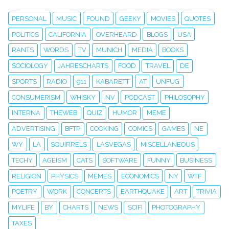
PERSONAL
MUSIC
FOUND
GEEKY
MOVIES
QUOTES
POLITICS
CALIFORNIA
OVERHEARD
BLOGS
USA
RANTS
WORDS
TV
MUNICH
MEDIA
BOOKS
SOCIOLOGY
JAHRESCHARTS
FOOD
TRAVEL
DE
SPORTS
RADIO
911
KABARETT
AT
UNFUG
CONSUMERISM
WHISKY
NV
PODCAST
PHILOSOPHY
INTERNA
THEWEB
QUIZ
HUMOR
MEME
ADVERTISING
BFTP
COOKING
COMICS
GAMES
NE
WY
LA
SQUIRRELS
LASVEGAS
MISCELLANEOUS
TECHY
AGEISM
CATS
SOFTWARE
FUNNY
BUSINESS
RELIGION
PHYSICS
MEMES
ECONOMICS
NY
WTF
POETRY
WORK
CONCERTS
EARTHQUAKE
ART
TRIVIA
MYLIFE
BY
CHARTS
NEWS
SCIFI
PHOTOGRAPHY
TAXES