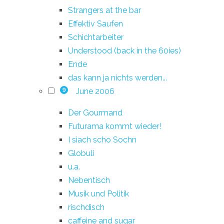
Strangers at the bar
Effektiv Saufen
Schichtarbeiter
Understood (back in the 60ies)
Ende
das kann ja nichts werden...
June 2006
9
Der Gourmand
Futurama kommt wieder!
I siach scho Sochn
Globuli
u.a.
Nebentisch
Musik und Politik
rischdisch
caffeine and sugar