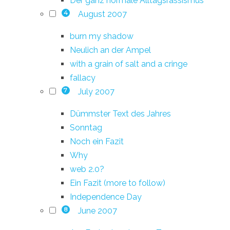
Der ganz normale Alltagsrassismus
August 2007
4
burn my shadow
Neulich an der Ampel
with a grain of salt and a cringe
fallacy
July 2007
7
Dümmster Text des Jahres
Sonntag
Noch ein Fazit
Why
web 2.0?
Ein Fazit (more to follow)
Independence Day
June 2007
8