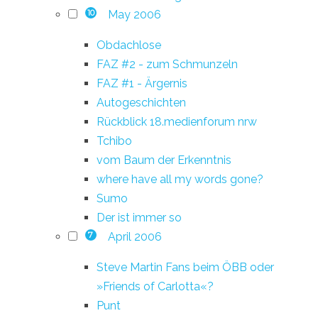
May 2006
10
Obdachlose
FAZ #2 - zum Schmunzeln
FAZ #1 - Ärgernis
Autogeschichten
Rückblick 18.medienforum nrw
Tchibo
vom Baum der Erkenntnis
where have all my words gone?
Sumo
Der ist immer so
April 2006
7
Steve Martin Fans beim ÖBB oder
»Friends of Carlotta«?
Punt