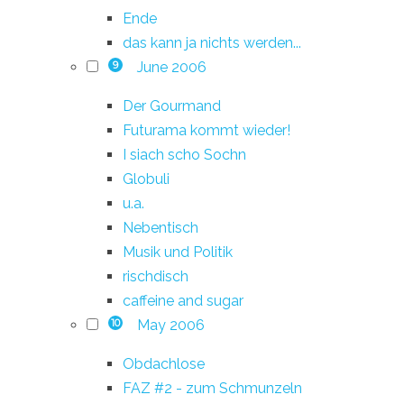
Ende
das kann ja nichts werden...
June 2006
9
Der Gourmand
Futurama kommt wieder!
I siach scho Sochn
Globuli
u.a.
Nebentisch
Musik und Politik
rischdisch
caffeine and sugar
May 2006
10
Obdachlose
FAZ #2 - zum Schmunzeln