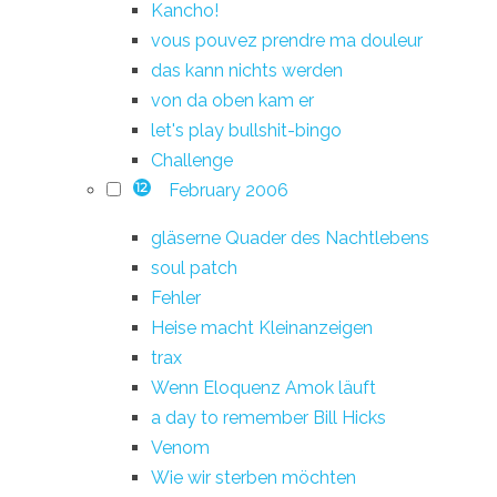
Kancho!
vous pouvez prendre ma douleur
das kann nichts werden
von da oben kam er
let's play bullshit-bingo
Challenge
February 2006
12
gläserne Quader des Nachtlebens
soul patch
Fehler
Heise macht Kleinanzeigen
trax
Wenn Eloquenz Amok läuft
a day to remember Bill Hicks
Venom
Wie wir sterben möchten