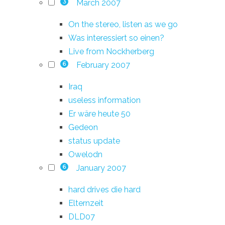
March 2007
3
On the stereo, listen as we go
Was interessiert so einen?
Live from Nockherberg
February 2007
6
Iraq
useless information
Er wäre heute 50
Gedeon
status update
Owelodn
January 2007
6
hard drives die hard
Elternzeit
DLD07