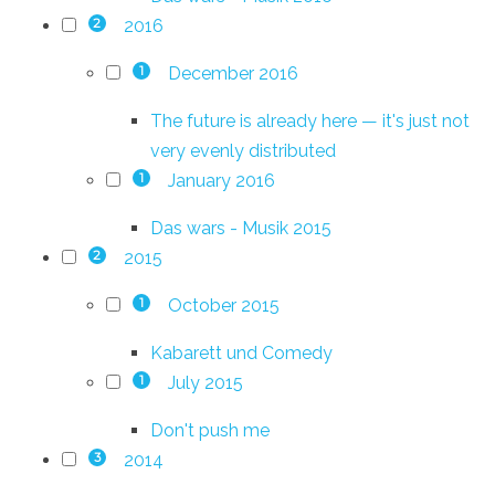
2016
2
December 2016
1
The future is already here — it's just not
very evenly distributed
January 2016
1
Das wars - Musik 2015
2015
2
October 2015
1
Kabarett und Comedy
July 2015
1
Don't push me
2014
3