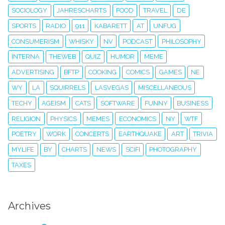
SOCIOLOGY
JAHRESCHARTS
FOOD
TRAVEL
DE
SPORTS
RADIO
911
KABARETT
AT
UNFUG
CONSUMERISM
WHISKY
NV
PODCAST
PHILOSOPHY
INTERNA
THEWEB
QUIZ
HUMOR
MEME
ADVERTISING
BFTP
COOKING
COMICS
GAMES
NE
WY
LA
SQUIRRELS
LASVEGAS
MISCELLANEOUS
TECHY
AGEISM
CATS
SOFTWARE
FUNNY
BUSINESS
RELIGION
PHYSICS
MEMES
ECONOMICS
NY
WTF
POETRY
WORK
CONCERTS
EARTHQUAKE
ART
TRIVIA
MYLIFE
BY
CHARTS
NEWS
SCIFI
PHOTOGRAPHY
TAXES
Archives