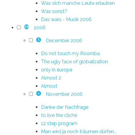
Was sich manche Leute erlauben
Was sonst?
Das wars - Musik 2006
2006
108
December 2006
5
Do not touch my Roomba
The ugly face of globalization
only in europe
Almost 2
Almost
November 2006
4
Danke der Nachfrage
to live the cliché
12 step program
Man wird ja noch träumen dürfen...