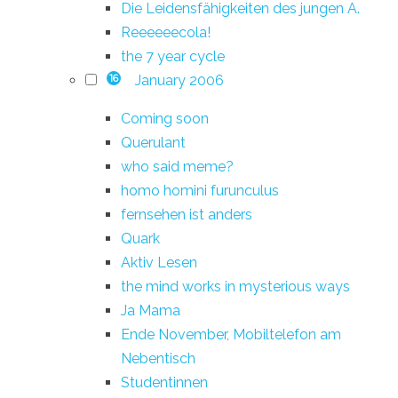
Die Leidensfähigkeiten des jungen A.
Reeeeeecola!
the 7 year cycle
January 2006
16
Coming soon
Querulant
who said meme?
homo homini furunculus
fernsehen ist anders
Quark
Aktiv Lesen
the mind works in mysterious ways
Ja Mama
Ende November, Mobiltelefon am
Nebentisch
Studentinnen