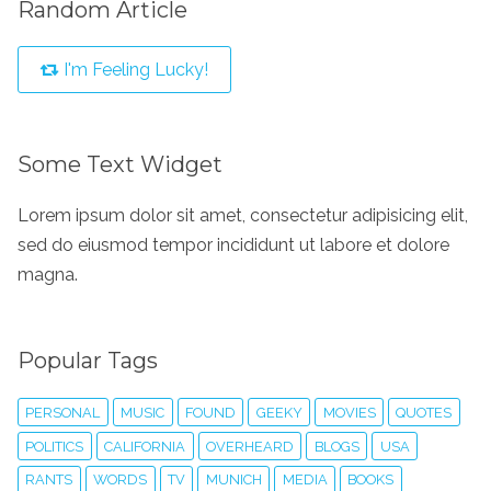
Random Article
I'm Feeling Lucky!
Some Text Widget
Lorem ipsum dolor sit amet, consectetur adipisicing elit,
sed do eiusmod tempor incididunt ut labore et dolore
magna.
Popular Tags
PERSONAL
MUSIC
FOUND
GEEKY
MOVIES
QUOTES
POLITICS
CALIFORNIA
OVERHEARD
BLOGS
USA
RANTS
WORDS
TV
MUNICH
MEDIA
BOOKS