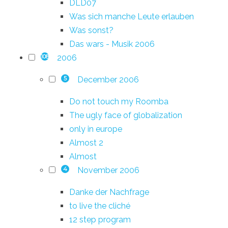
DLD07
Was sich manche Leute erlauben
Was sonst?
Das wars - Musik 2006
2006
108
December 2006
5
Do not touch my Roomba
The ugly face of globalization
only in europe
Almost 2
Almost
November 2006
4
Danke der Nachfrage
to live the cliché
12 step program