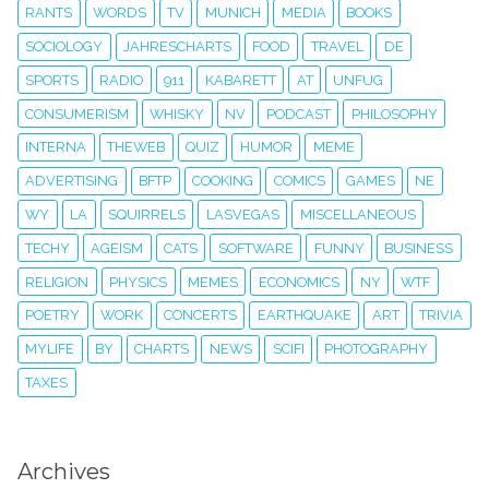
RANTS
WORDS
TV
MUNICH
MEDIA
BOOKS
SOCIOLOGY
JAHRESCHARTS
FOOD
TRAVEL
DE
SPORTS
RADIO
911
KABARETT
AT
UNFUG
CONSUMERISM
WHISKY
NV
PODCAST
PHILOSOPHY
INTERNA
THEWEB
QUIZ
HUMOR
MEME
ADVERTISING
BFTP
COOKING
COMICS
GAMES
NE
WY
LA
SQUIRRELS
LASVEGAS
MISCELLANEOUS
TECHY
AGEISM
CATS
SOFTWARE
FUNNY
BUSINESS
RELIGION
PHYSICS
MEMES
ECONOMICS
NY
WTF
POETRY
WORK
CONCERTS
EARTHQUAKE
ART
TRIVIA
MYLIFE
BY
CHARTS
NEWS
SCIFI
PHOTOGRAPHY
TAXES
Archives