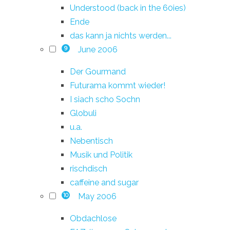
Understood (back in the 60ies)
Ende
das kann ja nichts werden...
June 2006
9
Der Gourmand
Futurama kommt wieder!
I siach scho Sochn
Globuli
u.a.
Nebentisch
Musik und Politik
rischdisch
caffeine and sugar
May 2006
10
Obdachlose