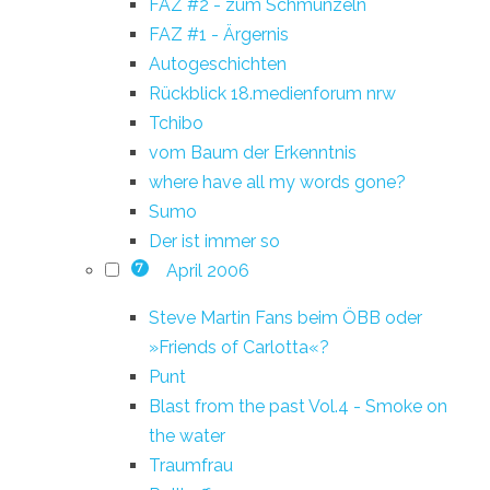
FAZ #2 - zum Schmunzeln
FAZ #1 - Ärgernis
Autogeschichten
Rückblick 18.medienforum nrw
Tchibo
vom Baum der Erkenntnis
where have all my words gone?
Sumo
Der ist immer so
April 2006
7
Steve Martin Fans beim ÖBB oder
»Friends of Carlotta«?
Punt
Blast from the past Vol.4 - Smoke on
the water
Traumfrau