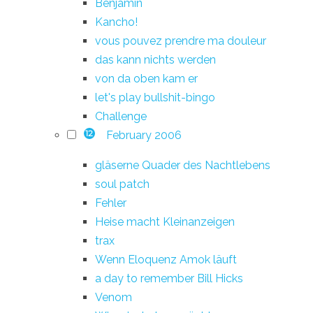
Benjamin
Kancho!
vous pouvez prendre ma douleur
das kann nichts werden
von da oben kam er
let's play bullshit-bingo
Challenge
February 2006
12
gläserne Quader des Nachtlebens
soul patch
Fehler
Heise macht Kleinanzeigen
trax
Wenn Eloquenz Amok läuft
a day to remember Bill Hicks
Venom