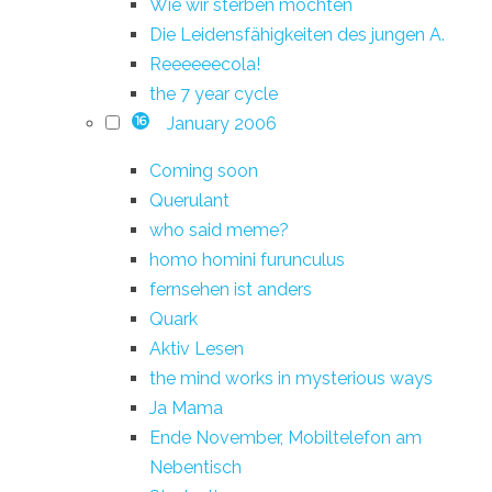
Wie wir sterben möchten
Die Leidensfähigkeiten des jungen A.
Reeeeeecola!
the 7 year cycle
January 2006
16
Coming soon
Querulant
who said meme?
homo homini furunculus
fernsehen ist anders
Quark
Aktiv Lesen
the mind works in mysterious ways
Ja Mama
Ende November, Mobiltelefon am
Nebentisch