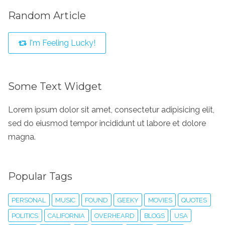
Random Article
I'm Feeling Lucky!
Some Text Widget
Lorem ipsum dolor sit amet, consectetur adipisicing elit,
sed do eiusmod tempor incididunt ut labore et dolore
magna.
Popular Tags
PERSONAL
MUSIC
FOUND
GEEKY
MOVIES
QUOTES
POLITICS
CALIFORNIA
OVERHEARD
BLOGS
USA