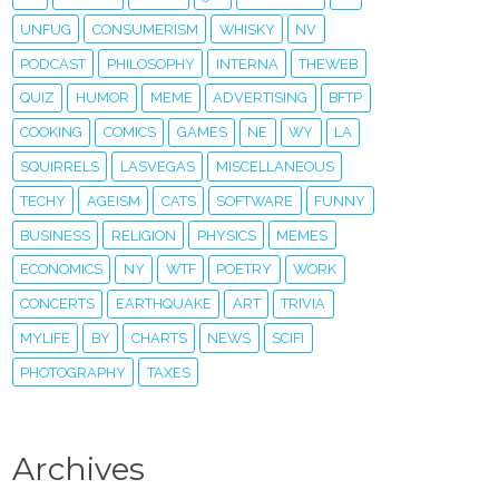
UNFUG
CONSUMERISM
WHISKY
NV
PODCAST
PHILOSOPHY
INTERNA
THEWEB
QUIZ
HUMOR
MEME
ADVERTISING
BFTP
COOKING
COMICS
GAMES
NE
WY
LA
SQUIRRELS
LASVEGAS
MISCELLANEOUS
TECHY
AGEISM
CATS
SOFTWARE
FUNNY
BUSINESS
RELIGION
PHYSICS
MEMES
ECONOMICS
NY
WTF
POETRY
WORK
CONCERTS
EARTHQUAKE
ART
TRIVIA
MYLIFE
BY
CHARTS
NEWS
SCIFI
PHOTOGRAPHY
TAXES
Archives