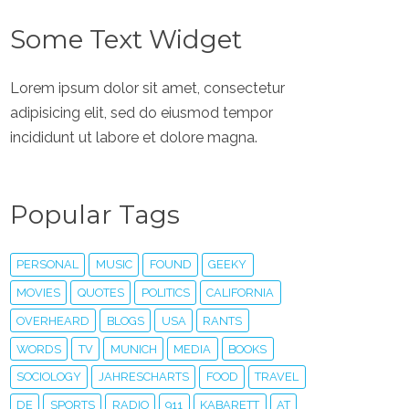
Some Text Widget
Lorem ipsum dolor sit amet, consectetur
adipisicing elit, sed do eiusmod tempor
incididunt ut labore et dolore magna.
Popular Tags
PERSONAL
MUSIC
FOUND
GEEKY
MOVIES
QUOTES
POLITICS
CALIFORNIA
OVERHEARD
BLOGS
USA
RANTS
WORDS
TV
MUNICH
MEDIA
BOOKS
SOCIOLOGY
JAHRESCHARTS
FOOD
TRAVEL
DE
SPORTS
RADIO
911
KABARETT
AT