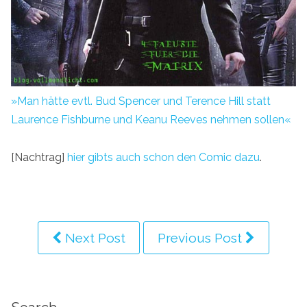
»Man hätte evtl. Bud Spencer und Terence Hill statt
Laurence Fishburne und Keanu Reeves nehmen sollen«
[Nachtrag]
hier gibts auch schon den Comic dazu
.
Next Post
Previous Post