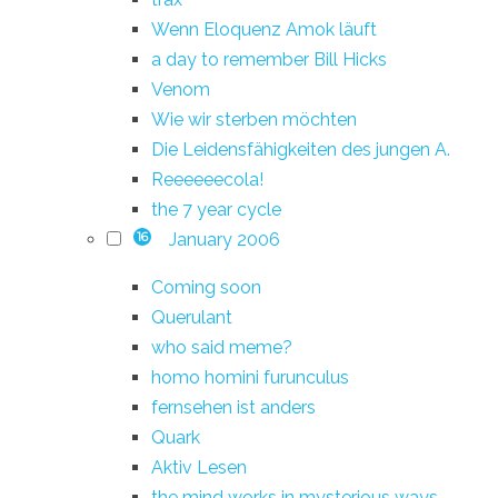
Wenn Eloquenz Amok läuft
a day to remember Bill Hicks
Venom
Wie wir sterben möchten
Die Leidensfähigkeiten des jungen A.
Reeeeeecola!
the 7 year cycle
January 2006
16
Coming soon
Querulant
who said meme?
homo homini furunculus
fernsehen ist anders
Quark
Aktiv Lesen
the mind works in mysterious ways