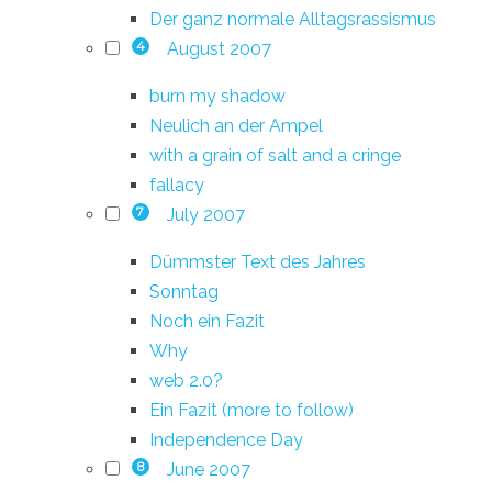
Der ganz normale Alltagsrassismus
August 2007
4
burn my shadow
Neulich an der Ampel
with a grain of salt and a cringe
fallacy
July 2007
7
Dümmster Text des Jahres
Sonntag
Noch ein Fazit
Why
web 2.0?
Ein Fazit (more to follow)
Independence Day
June 2007
8