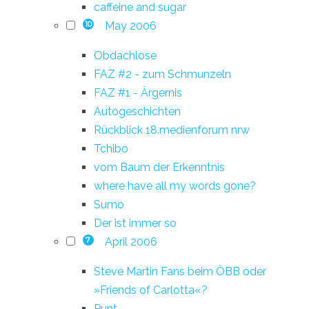
caffeine and sugar
May 2006
10
Obdachlose
FAZ #2 - zum Schmunzeln
FAZ #1 - Ärgernis
Autogeschichten
Rückblick 18.medienforum nrw
Tchibo
vom Baum der Erkenntnis
where have all my words gone?
Sumo
Der ist immer so
April 2006
7
Steve Martin Fans beim ÖBB oder
»Friends of Carlotta«?
Punt