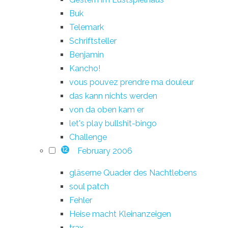
Buk
Telemark
Schriftsteller
Benjamin
Kancho!
vous pouvez prendre ma douleur
das kann nichts werden
von da oben kam er
let's play bullshit-bingo
Challenge
February 2006
12
gläserne Quader des Nachtlebens
soul patch
Fehler
Heise macht Kleinanzeigen
trax