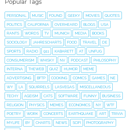
Popular Tags
PERSONAL
MUSIC
FOUND
GEEKY
MOVIES
QUOTES
POLITICS
CALIFORNIA
OVERHEARD
BLOGS
USA
RANTS
WORDS
TV
MUNICH
MEDIA
BOOKS
SOCIOLOGY
JAHRESCHARTS
FOOD
TRAVEL
DE
SPORTS
RADIO
911
KABARETT
AT
UNFUG
CONSUMERISM
WHISKY
NV
PODCAST
PHILOSOPHY
INTERNA
THEWEB
QUIZ
HUMOR
MEME
ADVERTISING
BFTP
COOKING
COMICS
GAMES
NE
WY
LA
SQUIRRELS
LASVEGAS
MISCELLANEOUS
TECHY
AGEISM
CATS
SOFTWARE
FUNNY
BUSINESS
RELIGION
PHYSICS
MEMES
ECONOMICS
NY
WTF
POETRY
WORK
CONCERTS
EARTHQUAKE
ART
TRIVIA
MYLIFE
BY
CHARTS
NEWS
SCIFI
PHOTOGRAPHY