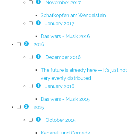
November 2017
1
Schafkopfen am Wendelstein
January 2017
1
Das wars - Musik 2016
2016
2
December 2016
1
The future is already here — it's just not
very evenly distributed
January 2016
1
Das wars - Musik 2015
2015
2
October 2015
1
Kabarett und Comedy