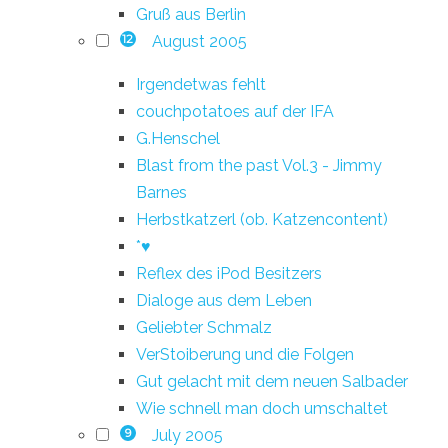
Gruß aus Berlin
August 2005
12
Irgendetwas fehlt
couchpotatoes auf der IFA
G.Henschel
Blast from the past Vol.3 - Jimmy
Barnes
Herbstkatzerl (ob. Katzencontent)
*♥
Reflex des iPod Besitzers
Dialoge aus dem Leben
Geliebter Schmalz
VerStoiberung und die Folgen
Gut gelacht mit dem neuen Salbader
Wie schnell man doch umschaltet
July 2005
9