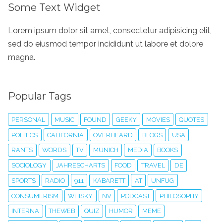
Some Text Widget
Lorem ipsum dolor sit amet, consectetur adipisicing elit,
sed do eiusmod tempor incididunt ut labore et dolore
magna.
Popular Tags
PERSONAL
MUSIC
FOUND
GEEKY
MOVIES
QUOTES
POLITICS
CALIFORNIA
OVERHEARD
BLOGS
USA
RANTS
WORDS
TV
MUNICH
MEDIA
BOOKS
SOCIOLOGY
JAHRESCHARTS
FOOD
TRAVEL
DE
SPORTS
RADIO
911
KABARETT
AT
UNFUG
CONSUMERISM
WHISKY
NV
PODCAST
PHILOSOPHY
INTERNA
THEWEB
QUIZ
HUMOR
MEME