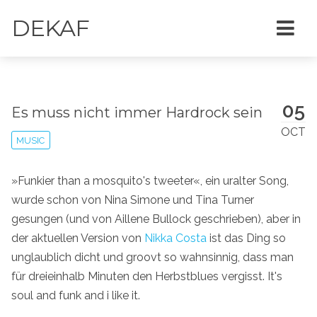
DEKAF
05
Es muss nicht immer Hardrock sein
OCT
MUSIC
»Funkier than a mosquito's tweeter«, ein uralter Song,
wurde schon von Nina Simone und Tina Turner
gesungen (und von Aillene Bullock geschrieben), aber in
der aktuellen Version von
Nikka Costa
ist das Ding so
unglaublich dicht und groovt so wahnsinnig, dass man
für dreieinhalb Minuten den Herbstblues vergisst. It's
soul and funk and i like it.