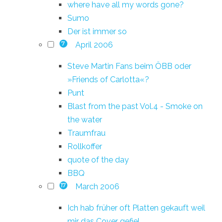
where have all my words gone?
Sumo
Der ist immer so
April 2006
7
Steve Martin Fans beim ÖBB oder
»Friends of Carlotta«?
Punt
Blast from the past Vol.4 - Smoke on
the water
Traumfrau
Rollkoffer
quote of the day
BBQ
March 2006
17
Ich hab früher oft Platten gekauft weil
mir das Cover gefiel