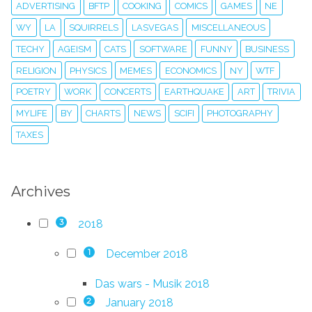
ADVERTISING
BFTP
COOKING
COMICS
GAMES
NE
WY
LA
SQUIRRELS
LASVEGAS
MISCELLANEOUS
TECHY
AGEISM
CATS
SOFTWARE
FUNNY
BUSINESS
RELIGION
PHYSICS
MEMES
ECONOMICS
NY
WTF
POETRY
WORK
CONCERTS
EARTHQUAKE
ART
TRIVIA
MYLIFE
BY
CHARTS
NEWS
SCIFI
PHOTOGRAPHY
TAXES
Archives
2018
3
December 2018
1
Das wars - Musik 2018
January 2018
2