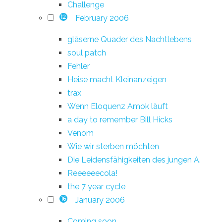
Challenge
February 2006
12
gläserne Quader des Nachtlebens
soul patch
Fehler
Heise macht Kleinanzeigen
trax
Wenn Eloquenz Amok läuft
a day to remember Bill Hicks
Venom
Wie wir sterben möchten
Die Leidensfähigkeiten des jungen A.
Reeeeeecola!
the 7 year cycle
January 2006
16
Coming soon