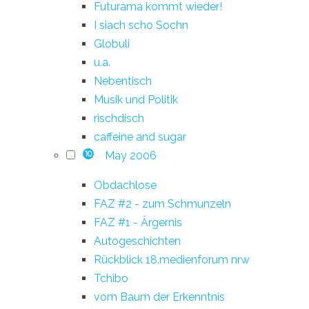
Futurama kommt wieder!
I siach scho Sochn
Globuli
u.a.
Nebentisch
Musik und Politik
rischdisch
caffeine and sugar
May 2006
10
Obdachlose
FAZ #2 - zum Schmunzeln
FAZ #1 - Ärgernis
Autogeschichten
Rückblick 18.medienforum nrw
Tchibo
vom Baum der Erkenntnis