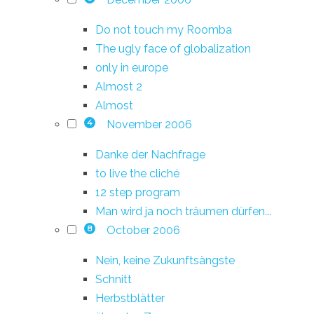
Do not touch my Roomba
The ugly face of globalization
only in europe
Almost 2
Almost
November 2006
4
Danke der Nachfrage
to live the cliché
12 step program
Man wird ja noch träumen dürfen...
October 2006
8
Nein, keine Zukunftsängste
Schnitt
Herbstblätter