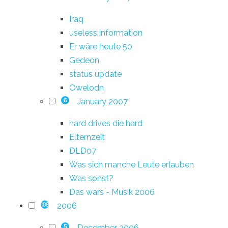
Iraq
useless information
Er wäre heute 50
Gedeon
status update
Owelodn
January 2007
6
hard drives die hard
Elternzeit
DLD07
Was sich manche Leute erlauben
Was sonst?
Das wars - Musik 2006
2006
108
December 2006
5