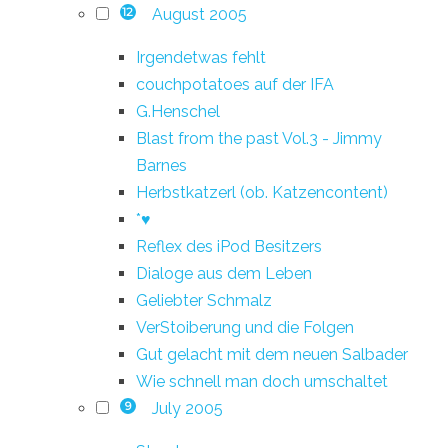
August 2005
12
Irgendetwas fehlt
couchpotatoes auf der IFA
G.Henschel
Blast from the past Vol.3 - Jimmy
Barnes
Herbstkatzerl (ob. Katzencontent)
*♥
Reflex des iPod Besitzers
Dialoge aus dem Leben
Geliebter Schmalz
VerStoiberung und die Folgen
Gut gelacht mit dem neuen Salbader
Wie schnell man doch umschaltet
July 2005
9