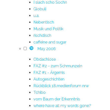
I siach scho Sochn
Globuli
u.a.
Nebentisch
Musik und Politik
rischdisch
caffeine and sugar
May 2006
10
Obdachlose
FAZ #2 - zum Schmunzeln
FAZ #1 - Ärgernis
Autogeschichten
Rückblick 18.medienforum nrw
Tchibo
vom Baum der Erkenntnis
where have all my words gone?