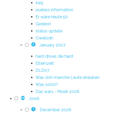
Iraq
useless information
Er wäre heute 50
Gedeon
status update
Owelodn
January 2007
6
hard drives die hard
Elternzeit
DLD07
Was sich manche Leute erlauben
Was sonst?
Das wars - Musik 2006
2006
108
December 2006
5