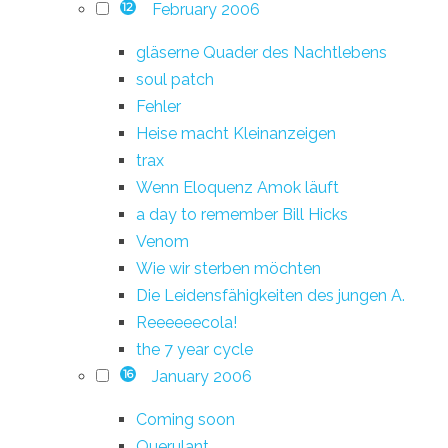
February 2006
12
gläserne Quader des Nachtlebens
soul patch
Fehler
Heise macht Kleinanzeigen
trax
Wenn Eloquenz Amok läuft
a day to remember Bill Hicks
Venom
Wie wir sterben möchten
Die Leidensfähigkeiten des jungen A.
Reeeeeecola!
the 7 year cycle
January 2006
16
Coming soon
Querulant