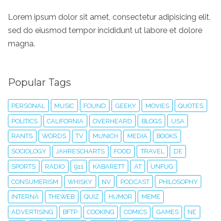
Lorem ipsum dolor sit amet, consectetur adipisicing elit,
sed do eiusmod tempor incididunt ut labore et dolore
magna.
Popular Tags
PERSONAL
MUSIC
FOUND
GEEKY
MOVIES
QUOTES
POLITICS
CALIFORNIA
OVERHEARD
BLOGS
USA
RANTS
WORDS
TV
MUNICH
MEDIA
BOOKS
SOCIOLOGY
JAHRESCHARTS
FOOD
TRAVEL
DE
SPORTS
RADIO
911
KABARETT
AT
UNFUG
CONSUMERISM
WHISKY
NV
PODCAST
PHILOSOPHY
INTERNA
THEWEB
QUIZ
HUMOR
MEME
ADVERTISING
BFTP
COOKING
COMICS
GAMES
NE