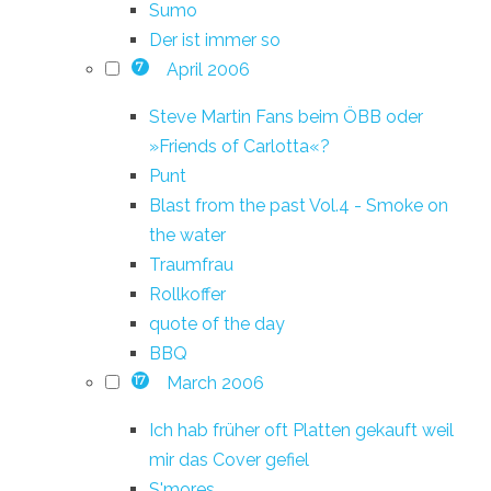
Sumo
Der ist immer so
April 2006
7
Steve Martin Fans beim ÖBB oder
»Friends of Carlotta«?
Punt
Blast from the past Vol.4 - Smoke on
the water
Traumfrau
Rollkoffer
quote of the day
BBQ
March 2006
17
Ich hab früher oft Platten gekauft weil
mir das Cover gefiel
S'mores