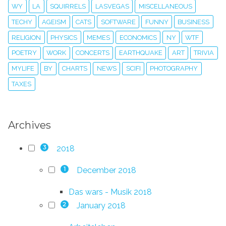
WY
LA
SQUIRRELS
LASVEGAS
MISCELLANEOUS
TECHY
AGEISM
CATS
SOFTWARE
FUNNY
BUSINESS
RELIGION
PHYSICS
MEMES
ECONOMICS
NY
WTF
POETRY
WORK
CONCERTS
EARTHQUAKE
ART
TRIVIA
MYLIFE
BY
CHARTS
NEWS
SCIFI
PHOTOGRAPHY
TAXES
Archives
2018
3
December 2018
1
Das wars - Musik 2018
January 2018
2