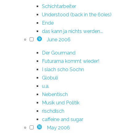
Schichtarbeiter
Understood (back in the 60ies)
Ende
das kann ja nichts werden...
June 2006
9
Der Gourmand
Futurama kommt wieder!
I siach scho Sochn
Globuli
u.a.
Nebentisch
Musik und Politik
rischdisch
caffeine and sugar
May 2006
10