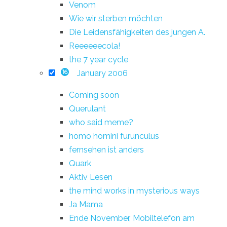
Venom
Wie wir sterben möchten
Die Leidensfähigkeiten des jungen A.
Reeeeeecola!
the 7 year cycle
January 2006
16
Coming soon
Querulant
who said meme?
homo homini furunculus
fernsehen ist anders
Quark
Aktiv Lesen
the mind works in mysterious ways
Ja Mama
Ende November, Mobiltelefon am