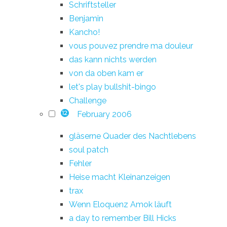
Schriftsteller
Benjamin
Kancho!
vous pouvez prendre ma douleur
das kann nichts werden
von da oben kam er
let's play bullshit-bingo
Challenge
February 2006
12
gläserne Quader des Nachtlebens
soul patch
Fehler
Heise macht Kleinanzeigen
trax
Wenn Eloquenz Amok läuft
a day to remember Bill Hicks