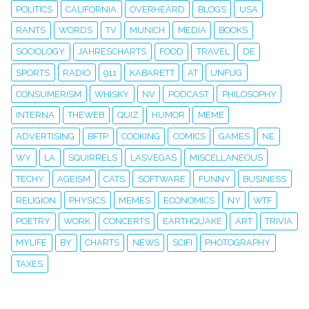
POLITICS
CALIFORNIA
OVERHEARD
BLOGS
USA
RANTS
WORDS
TV
MUNICH
MEDIA
BOOKS
SOCIOLOGY
JAHRESCHARTS
FOOD
TRAVEL
DE
SPORTS
RADIO
911
KABARETT
AT
UNFUG
CONSUMERISM
WHISKY
NV
PODCAST
PHILOSOPHY
INTERNA
THEWEB
QUIZ
HUMOR
MEME
ADVERTISING
BFTP
COOKING
COMICS
GAMES
NE
WY
LA
SQUIRRELS
LASVEGAS
MISCELLANEOUS
TECHY
AGEISM
CATS
SOFTWARE
FUNNY
BUSINESS
RELIGION
PHYSICS
MEMES
ECONOMICS
NY
WTF
POETRY
WORK
CONCERTS
EARTHQUAKE
ART
TRIVIA
MYLIFE
BY
CHARTS
NEWS
SCIFI
PHOTOGRAPHY
TAXES