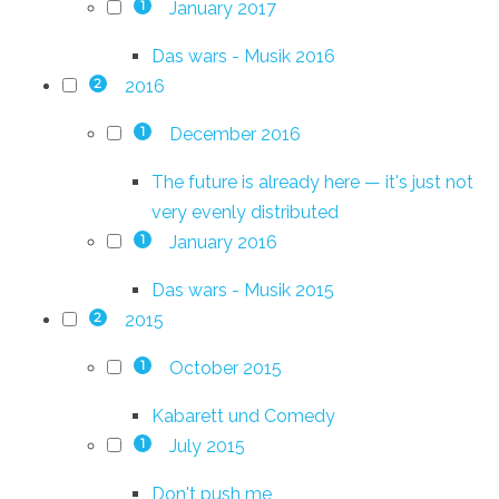
January 2017
1
Das wars - Musik 2016
2016
2
December 2016
1
The future is already here — it's just not
very evenly distributed
January 2016
1
Das wars - Musik 2015
2015
2
October 2015
1
Kabarett und Comedy
July 2015
1
Don't push me