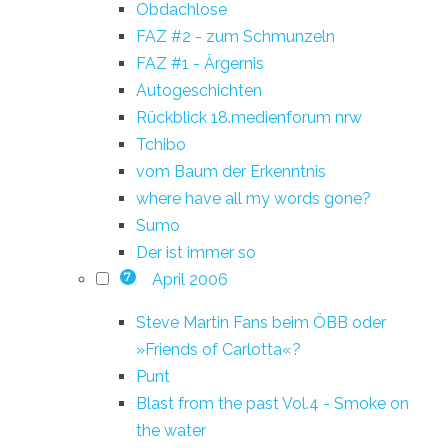
Obdachlose
FAZ #2 - zum Schmunzeln
FAZ #1 - Ärgernis
Autogeschichten
Rückblick 18.medienforum nrw
Tchibo
vom Baum der Erkenntnis
where have all my words gone?
Sumo
Der ist immer so
April 2006
7
Steve Martin Fans beim ÖBB oder
»Friends of Carlotta«?
Punt
Blast from the past Vol.4 - Smoke on
the water