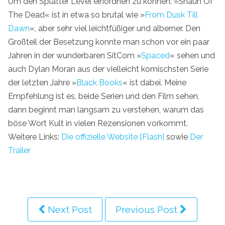
Um den Splatter Level einordnen zu können: »Shaun Of
The Dead« ist in etwa so brutal wie »
From Dusk Till
Dawn
«, aber sehr viel leichtfüßiger und alberner. Den
Großteil der Besetzung konnte man schon vor ein paar
Jahren in der wunderbaren SitCom »
Spaced
« sehen und
auch Dylan Moran aus der vielleicht komischsten Serie
der letzten Jahre »
Black Books
« ist dabei. Meine
Empfehlung ist es, beide Serien und den Film sehen,
dann beginnt man langsam zu verstehen, warum das
böse Wort Kult in vielen Rezensionen vorkommt.
Weitere Links:
Die offizielle Website [Flash]
sowie
Der
Trailer
Next Post
Previous Post