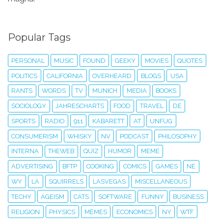
Popular Tags
PERSONAL
MUSIC
FOUND
GEEKY
MOVIES
QUOTES
POLITICS
CALIFORNIA
OVERHEARD
BLOGS
USA
RANTS
WORDS
TV
MUNICH
MEDIA
BOOKS
SOCIOLOGY
JAHRESCHARTS
FOOD
TRAVEL
DE
SPORTS
RADIO
911
KABARETT
AT
UNFUG
CONSUMERISM
WHISKY
NV
PODCAST
PHILOSOPHY
INTERNA
THEWEB
QUIZ
HUMOR
MEME
ADVERTISING
BFTP
COOKING
COMICS
GAMES
NE
WY
LA
SQUIRRELS
LASVEGAS
MISCELLANEOUS
TECHY
AGEISM
CATS
SOFTWARE
FUNNY
BUSINESS
RELIGION
PHYSICS
MEMES
ECONOMICS
NY
WTF