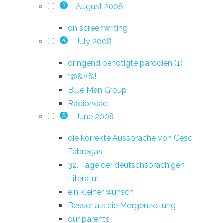
August 2008
1
on screenwriting
July 2008
4
dringend benötigte parodien (1)
*@&#%!
Blue Man Group
Radiohead
June 2008
5
die korrekte Aussprache von Cesc
Fàbregas
32. Tage der deutschsprachigen
Literatur
ein kleiner wunsch
Besser als die Morgenzeitung
our parents