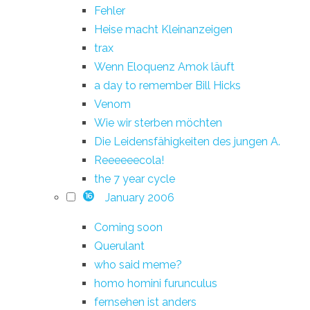
Fehler
Heise macht Kleinanzeigen
trax
Wenn Eloquenz Amok läuft
a day to remember Bill Hicks
Venom
Wie wir sterben möchten
Die Leidensfähigkeiten des jungen A.
Reeeeeecola!
the 7 year cycle
January 2006
16
Coming soon
Querulant
who said meme?
homo homini furunculus
fernsehen ist anders