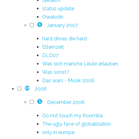
Gedeon
status update
Owelodn
January 2007
6
hard drives die hard
Elternzeit
DLD07
Was sich manche Leute erlauben
Was sonst?
Das wars - Musik 2006
2006
108
December 2006
5
Do not touch my Roomba
The ugly face of globalization
only in europe