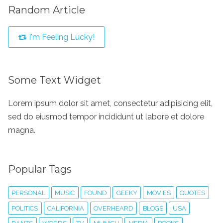
Random Article
I'm Feeling Lucky!
Some Text Widget
Lorem ipsum dolor sit amet, consectetur adipisicing elit,
sed do eiusmod tempor incididunt ut labore et dolore
magna.
Popular Tags
PERSONAL
MUSIC
FOUND
GEEKY
MOVIES
QUOTES
POLITICS
CALIFORNIA
OVERHEARD
BLOGS
USA