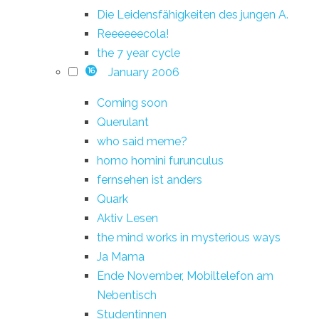
Die Leidensfähigkeiten des jungen A.
Reeeeeecola!
the 7 year cycle
January 2006
16
Coming soon
Querulant
who said meme?
homo homini furunculus
fernsehen ist anders
Quark
Aktiv Lesen
the mind works in mysterious ways
Ja Mama
Ende November, Mobiltelefon am
Nebentisch
Studentinnen