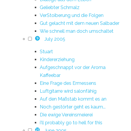
Geliebter Schmalz
VerStoiberung und die Folgen
Gut gelacht mit dem neuen Salbader
Wie schnell man doch umschaltet
July 2005
9
Stuart
Kindererziehung
Aufgeschnappt vor der Aroma
Kaffeebar
Eine Frage des Ermessens
Luftgitarre wird salonfähig
Auf den Maßstab kommt es an
Noch gestörter geht es kaum...
Die ewige Vereinsmeierei
i'll probably go to hell for this
June 2005
25