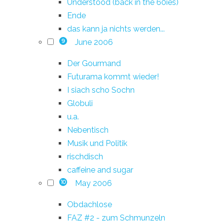
Understood (back in the 60ies)
Ende
das kann ja nichts werden...
June 2006
9
Der Gourmand
Futurama kommt wieder!
I siach scho Sochn
Globuli
u.a.
Nebentisch
Musik und Politik
rischdisch
caffeine and sugar
May 2006
10
Obdachlose
FAZ #2 - zum Schmunzeln