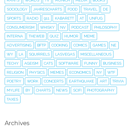
RANTS
WORDS
TV
MUNICH
MEDIA
BOOKS
SOCIOLOGY
JAHRESCHARTS
FOOD
TRAVEL
DE
SPORTS
RADIO
911
KABARETT
AT
UNFUG
CONSUMERISM
WHISKY
NV
PODCAST
PHILOSOPHY
INTERNA
THEWEB
QUIZ
HUMOR
MEME
ADVERTISING
BFTP
COOKING
COMICS
GAMES
NE
WY
LA
SQUIRRELS
LASVEGAS
MISCELLANEOUS
TECHY
AGEISM
CATS
SOFTWARE
FUNNY
BUSINESS
RELIGION
PHYSICS
MEMES
ECONOMICS
NY
WTF
POETRY
WORK
CONCERTS
EARTHQUAKE
ART
TRIVIA
MYLIFE
BY
CHARTS
NEWS
SCIFI
PHOTOGRAPHY
TAXES
Archives