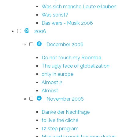
Was sich manche Leute erlauben
Was sonst?
Das wars - Musik 2006
2006
108
December 2006
5
Do not touch my Roomba
The ugly face of globalization
only in europe
Almost 2
Almost
November 2006
4
Danke der Nachfrage
to live the cliché
12 step program
Man wird ja noch träumen dürfen...