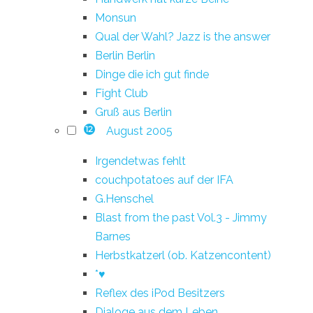
Monsun
Qual der Wahl? Jazz is the answer
Berlin Berlin
Dinge die ich gut finde
Fight Club
Gruß aus Berlin
August 2005
12
Irgendetwas fehlt
couchpotatoes auf der IFA
G.Henschel
Blast from the past Vol.3 - Jimmy
Barnes
Herbstkatzerl (ob. Katzencontent)
*♥
Reflex des iPod Besitzers
Dialoge aus dem Leben