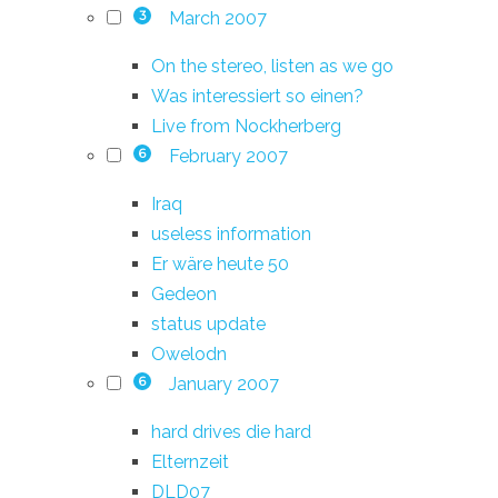
March 2007
3
On the stereo, listen as we go
Was interessiert so einen?
Live from Nockherberg
February 2007
6
Iraq
useless information
Er wäre heute 50
Gedeon
status update
Owelodn
January 2007
6
hard drives die hard
Elternzeit
DLD07