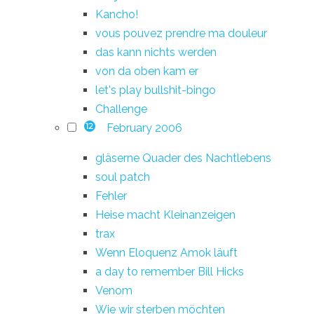
Kancho!
vous pouvez prendre ma douleur
das kann nichts werden
von da oben kam er
let's play bullshit-bingo
Challenge
February 2006
12
gläserne Quader des Nachtlebens
soul patch
Fehler
Heise macht Kleinanzeigen
trax
Wenn Eloquenz Amok läuft
a day to remember Bill Hicks
Venom
Wie wir sterben möchten