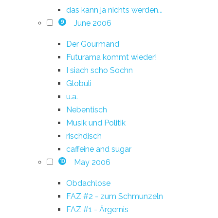
das kann ja nichts werden...
June 2006
9
Der Gourmand
Futurama kommt wieder!
I siach scho Sochn
Globuli
u.a.
Nebentisch
Musik und Politik
rischdisch
caffeine and sugar
May 2006
10
Obdachlose
FAZ #2 - zum Schmunzeln
FAZ #1 - Ärgernis