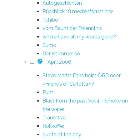
Autogeschichten
Rückblick 18.medienforum nrw
Tchibo
vom Baum der Erkenntnis
where have all my words gone?
Sumo
Der ist immer so
April 2006
7
Steve Martin Fans beim ÖBB oder
»Friends of Carlotta«?
Punt
Blast from the past Vol.4 - Smoke on
the water
Traumfrau
Rollkoffer
quote of the day