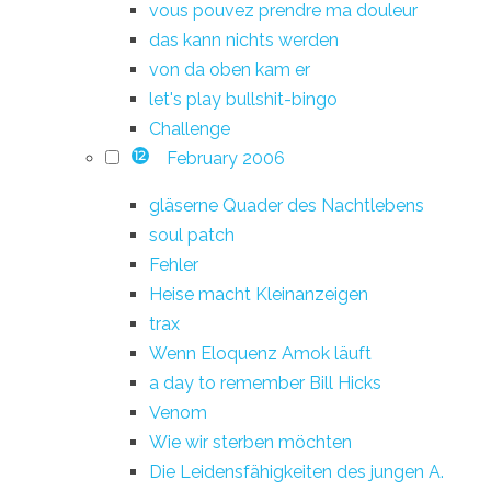
vous pouvez prendre ma douleur
das kann nichts werden
von da oben kam er
let's play bullshit-bingo
Challenge
February 2006
12
gläserne Quader des Nachtlebens
soul patch
Fehler
Heise macht Kleinanzeigen
trax
Wenn Eloquenz Amok läuft
a day to remember Bill Hicks
Venom
Wie wir sterben möchten
Die Leidensfähigkeiten des jungen A.