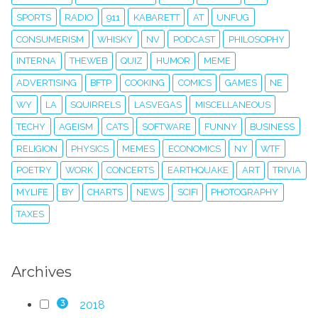
SPORTS
RADIO
911
KABARETT
AT
UNFUG
CONSUMERISM
WHISKY
NV
PODCAST
PHILOSOPHY
INTERNA
THEWEB
QUIZ
HUMOR
MEME
ADVERTISING
BFTP
COOKING
COMICS
GAMES
NE
WY
LA
SQUIRRELS
LASVEGAS
MISCELLANEOUS
TECHY
AGEISM
CATS
SOFTWARE
FUNNY
BUSINESS
RELIGION
PHYSICS
MEMES
ECONOMICS
NY
WTF
POETRY
WORK
CONCERTS
EARTHQUAKE
ART
TRIVIA
MYLIFE
BY
CHARTS
NEWS
SCIFI
PHOTOGRAPHY
TAXES
Archives
2018
3