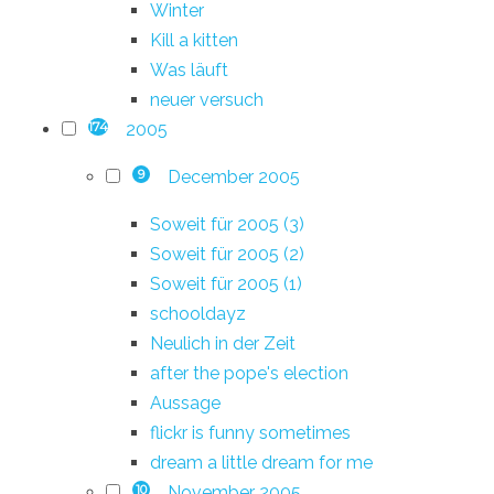
Winter
Kill a kitten
Was läuft
neuer versuch
2005
174
December 2005
9
Soweit für 2005 (3)
Soweit für 2005 (2)
Soweit für 2005 (1)
schooldayz
Neulich in der Zeit
after the pope's election
Aussage
flickr is funny sometimes
dream a little dream for me
November 2005
10