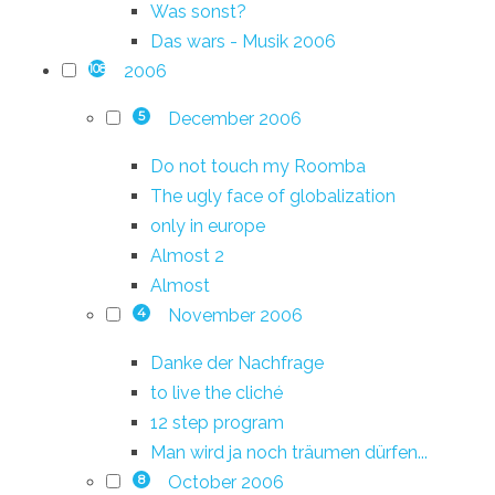
Was sonst?
Das wars - Musik 2006
2006
108
December 2006
5
Do not touch my Roomba
The ugly face of globalization
only in europe
Almost 2
Almost
November 2006
4
Danke der Nachfrage
to live the cliché
12 step program
Man wird ja noch träumen dürfen...
October 2006
8