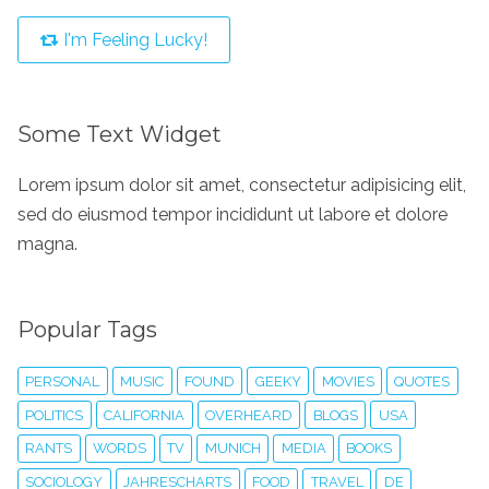
I'm Feeling Lucky!
Some Text Widget
Lorem ipsum dolor sit amet, consectetur adipisicing elit,
sed do eiusmod tempor incididunt ut labore et dolore
magna.
Popular Tags
PERSONAL
MUSIC
FOUND
GEEKY
MOVIES
QUOTES
POLITICS
CALIFORNIA
OVERHEARD
BLOGS
USA
RANTS
WORDS
TV
MUNICH
MEDIA
BOOKS
SOCIOLOGY
JAHRESCHARTS
FOOD
TRAVEL
DE