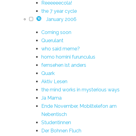
Reeeeeecola!
the 7 year cycle
January 2006
16
Coming soon
Querulant
who said meme?
homo homini furunculus
fernsehen ist anders
Quark
Aktiv Lesen
the mind works in mysterious ways
Ja Mama
Ende November, Mobiltelefon am
Nebentisch
Studentinnen
Der Bohnen Fluch