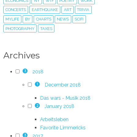
ECONOMICS
NY
WTF
POETRY
WORK
CONCERTS
EARTHQUAKE
ART
TRIVIA
MYLIFE
BY
CHARTS
NEWS
SCIFI
PHOTOGRAPHY
TAXES
Archives
2018
3
December 2018
1
Das wars - Musik 2018
January 2018
2
Arbeitsleben
Favorite Limmericks
2017
3