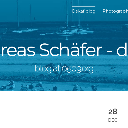
Dekaf blog
Photograp
eas Schäfer - 
blog at 0509.org
28
DEC