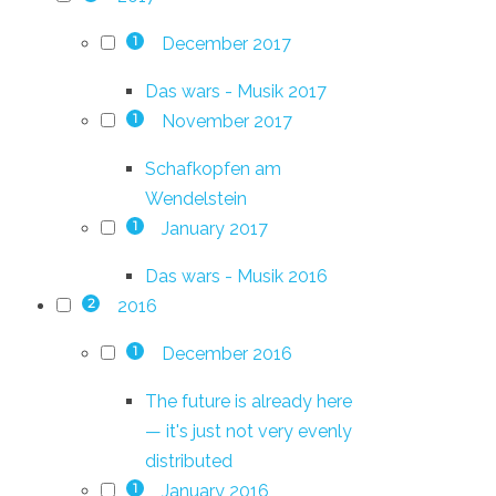
December 2017
1
Das wars - Musik 2017
November 2017
1
Schafkopfen am
Wendelstein
January 2017
1
Das wars - Musik 2016
2016
2
December 2016
1
The future is already here
— it's just not very evenly
distributed
January 2016
1