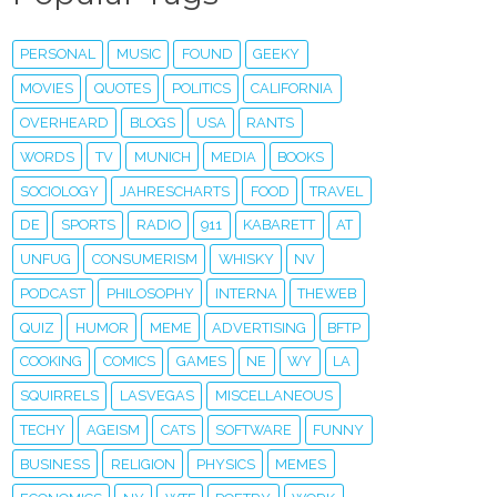
PERSONAL
MUSIC
FOUND
GEEKY
MOVIES
QUOTES
POLITICS
CALIFORNIA
OVERHEARD
BLOGS
USA
RANTS
WORDS
TV
MUNICH
MEDIA
BOOKS
SOCIOLOGY
JAHRESCHARTS
FOOD
TRAVEL
DE
SPORTS
RADIO
911
KABARETT
AT
UNFUG
CONSUMERISM
WHISKY
NV
PODCAST
PHILOSOPHY
INTERNA
THEWEB
QUIZ
HUMOR
MEME
ADVERTISING
BFTP
COOKING
COMICS
GAMES
NE
WY
LA
SQUIRRELS
LASVEGAS
MISCELLANEOUS
TECHY
AGEISM
CATS
SOFTWARE
FUNNY
BUSINESS
RELIGION
PHYSICS
MEMES