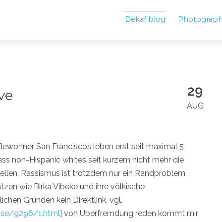
Dekaf blog
Photograp
29
ve
AUG
 Bewohner San Franciscos leben erst seit maximal 5
dass non-Hispanic whites seit kurzem nicht mehr die
tellen. Rassismus ist trotzdem nur ein Randproblem.
en wie Birka Vibeke und ihre völkische
hen Gründen kein Direktlink, vgl.
sse/9296/1.html
] von Überfremdung reden kommt mir