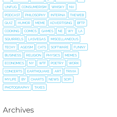
UNFUG
CONSUMERISM
WHISKY
NV
PODCAST
PHILOSOPHY
INTERNA
THEWEB
QUIZ
HUMOR
MEME
ADVERTISING
BFTP
COOKING
COMICS
GAMES
NE
WY
LA
SQUIRRELS
LASVEGAS
MISCELLANEOUS
TECHY
AGEISM
CATS
SOFTWARE
FUNNY
BUSINESS
RELIGION
PHYSICS
MEMES
ECONOMICS
NY
WTF
POETRY
WORK
CONCERTS
EARTHQUAKE
ART
TRIVIA
MYLIFE
BY
CHARTS
NEWS
SCIFI
PHOTOGRAPHY
TAXES
Archives