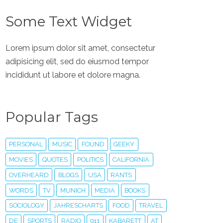
Some Text Widget
Lorem ipsum dolor sit amet, consectetur
adipisicing elit, sed do eiusmod tempor
incididunt ut labore et dolore magna.
Popular Tags
PERSONAL
MUSIC
FOUND
GEEKY
MOVIES
QUOTES
POLITICS
CALIFORNIA
OVERHEARD
BLOGS
USA
RANTS
WORDS
TV
MUNICH
MEDIA
BOOKS
SOCIOLOGY
JAHRESCHARTS
FOOD
TRAVEL
DE
SPORTS
RADIO
911
KABARETT
AT