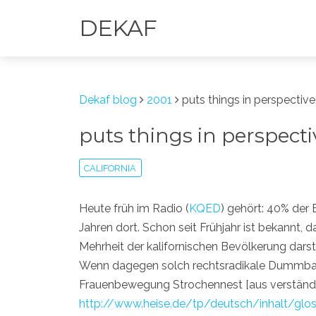
DEKAF
Dekaf blog
2001
puts things in perspective
puts things in perspecti
CALIFORNIA
Heute früh im Radio (
KQED
) gehört: 40% der
Jahren dort. Schon seit Frühjahr ist bekannt, 
Mehrheit der kalifornischen Bevölkerung dars
Wenn dagegen solch rechtsradikale Dummbatz
Frauenbewegung Strochennest [aus verständlic
http://www.heise.de/tp/deutsch/inhalt/glo