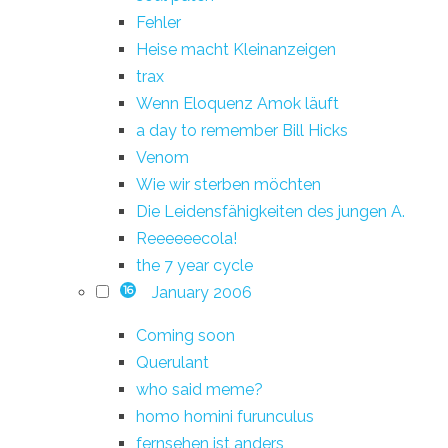
Fehler
Heise macht Kleinanzeigen
trax
Wenn Eloquenz Amok läuft
a day to remember Bill Hicks
Venom
Wie wir sterben möchten
Die Leidensfähigkeiten des jungen A.
Reeeeeecola!
the 7 year cycle
January 2006
16
Coming soon
Querulant
who said meme?
homo homini furunculus
fernsehen ist anders