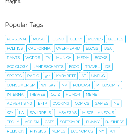
magna.
Popular Tags
PERSONAL
MUSIC
FOUND
GEEKY
MOVIES
QUOTES
POLITICS
CALIFORNIA
OVERHEARD
BLOGS
USA
RANTS
WORDS
TV
MUNICH
MEDIA
BOOKS
SOCIOLOGY
JAHRESCHARTS
FOOD
TRAVEL
DE
SPORTS
RADIO
911
KABARETT
AT
UNFUG
CONSUMERISM
WHISKY
NV
PODCAST
PHILOSOPHY
INTERNA
THEWEB
QUIZ
HUMOR
MEME
ADVERTISING
BFTP
COOKING
COMICS
GAMES
NE
WY
LA
SQUIRRELS
LASVEGAS
MISCELLANEOUS
TECHY
AGEISM
CATS
SOFTWARE
FUNNY
BUSINESS
RELIGION
PHYSICS
MEMES
ECONOMICS
NY
WTF