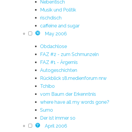
Nebentisch
Musik und Politik
rischdisch
caffeine and sugar
May 2006
10
Obdachlose
FAZ #2 - zum Schmunzeln
FAZ #1 - Ärgernis
Autogeschichten
Rückblick 18.medienforum nrw
Tchibo
vom Baum der Erkenntnis
where have all my words gone?
Sumo
Der ist immer so
April 2006
7