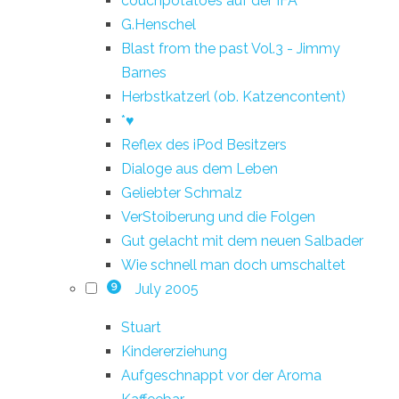
couchpotatoes auf der IFA
G.Henschel
Blast from the past Vol.3 - Jimmy
Barnes
Herbstkatzerl (ob. Katzencontent)
*♥
Reflex des iPod Besitzers
Dialoge aus dem Leben
Geliebter Schmalz
VerStoiberung und die Folgen
Gut gelacht mit dem neuen Salbader
Wie schnell man doch umschaltet
July 2005
9
Stuart
Kindererziehung
Aufgeschnappt vor der Aroma