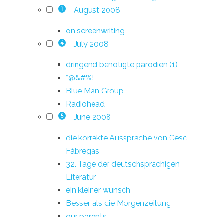
August 2008
1
on screenwriting
July 2008
4
dringend benötigte parodien (1)
*@&#%!
Blue Man Group
Radiohead
June 2008
5
die korrekte Aussprache von Cesc
Fàbregas
32. Tage der deutschsprachigen
Literatur
ein kleiner wunsch
Besser als die Morgenzeitung
our parents