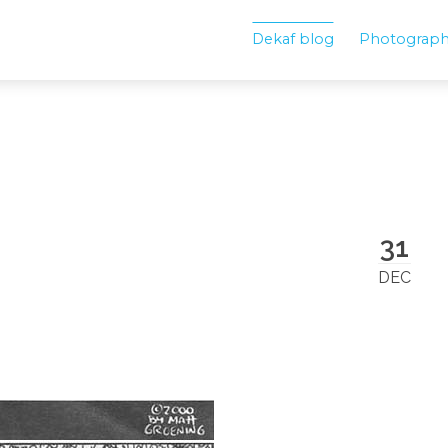
Dekaf blog
Photograp
31
DEC