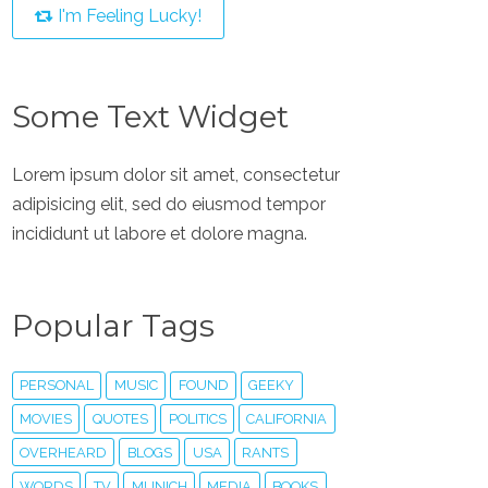
I'm Feeling Lucky!
Some Text Widget
Lorem ipsum dolor sit amet, consectetur
adipisicing elit, sed do eiusmod tempor
incididunt ut labore et dolore magna.
Popular Tags
PERSONAL
MUSIC
FOUND
GEEKY
MOVIES
QUOTES
POLITICS
CALIFORNIA
OVERHEARD
BLOGS
USA
RANTS
WORDS
TV
MUNICH
MEDIA
BOOKS