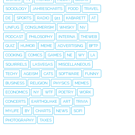
SOCIOLOGY
JAHRESCHARTS
FOOD
TRAVEL
DE
SPORTS
RADIO
911
KABARETT
AT
UNFUG
CONSUMERISM
WHISKY
NV
PODCAST
PHILOSOPHY
INTERNA
THEWEB
QUIZ
HUMOR
MEME
ADVERTISING
BFTP
COOKING
COMICS
GAMES
NE
WY
LA
SQUIRRELS
LASVEGAS
MISCELLANEOUS
TECHY
AGEISM
CATS
SOFTWARE
FUNNY
BUSINESS
RELIGION
PHYSICS
MEMES
ECONOMICS
NY
WTF
POETRY
WORK
CONCERTS
EARTHQUAKE
ART
TRIVIA
MYLIFE
BY
CHARTS
NEWS
SCIFI
PHOTOGRAPHY
TAXES