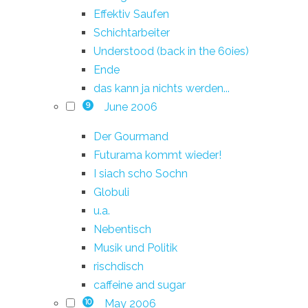
Effektiv Saufen
Schichtarbeiter
Understood (back in the 60ies)
Ende
das kann ja nichts werden...
June 2006
9
Der Gourmand
Futurama kommt wieder!
I siach scho Sochn
Globuli
u.a.
Nebentisch
Musik und Politik
rischdisch
caffeine and sugar
May 2006
10