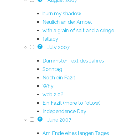
August 2007
burn my shadow
Neulich an der Ampel
with a grain of salt and a cringe
fallacy
July 2007
7
Dümmster Text des Jahres
Sonntag
Noch ein Fazit
Why
web 2.0?
Ein Fazit (more to follow)
Independence Day
June 2007
8
Am Ende eines langen Tages