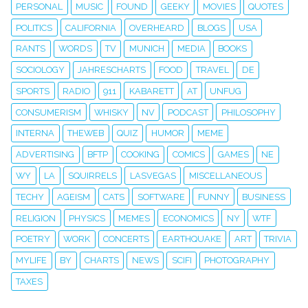
PERSONAL
MUSIC
FOUND
GEEKY
MOVIES
QUOTES
POLITICS
CALIFORNIA
OVERHEARD
BLOGS
USA
RANTS
WORDS
TV
MUNICH
MEDIA
BOOKS
SOCIOLOGY
JAHRESCHARTS
FOOD
TRAVEL
DE
SPORTS
RADIO
911
KABARETT
AT
UNFUG
CONSUMERISM
WHISKY
NV
PODCAST
PHILOSOPHY
INTERNA
THEWEB
QUIZ
HUMOR
MEME
ADVERTISING
BFTP
COOKING
COMICS
GAMES
NE
WY
LA
SQUIRRELS
LASVEGAS
MISCELLANEOUS
TECHY
AGEISM
CATS
SOFTWARE
FUNNY
BUSINESS
RELIGION
PHYSICS
MEMES
ECONOMICS
NY
WTF
POETRY
WORK
CONCERTS
EARTHQUAKE
ART
TRIVIA
MYLIFE
BY
CHARTS
NEWS
SCIFI
PHOTOGRAPHY
TAXES