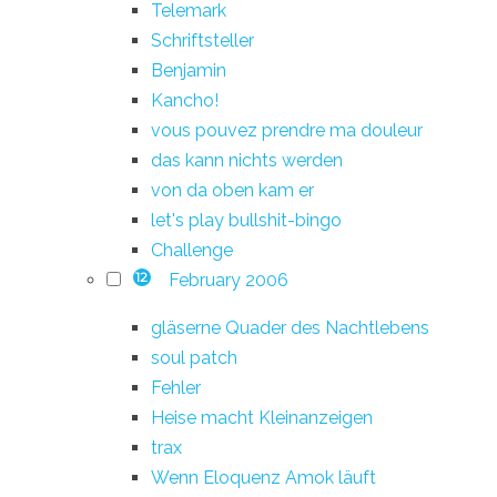
Telemark
Schriftsteller
Benjamin
Kancho!
vous pouvez prendre ma douleur
das kann nichts werden
von da oben kam er
let's play bullshit-bingo
Challenge
February 2006
12
gläserne Quader des Nachtlebens
soul patch
Fehler
Heise macht Kleinanzeigen
trax
Wenn Eloquenz Amok läuft