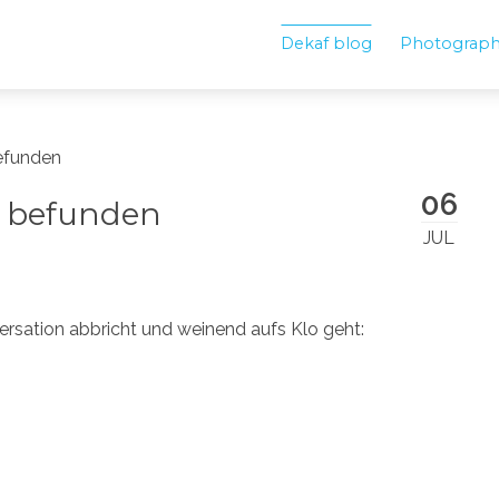
Dekaf blog
Photograp
befunden
06
g befunden
JUL
ersation abbricht und weinend aufs Klo geht: