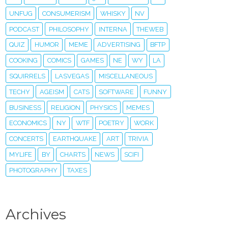
UNFUG
CONSUMERISM
WHISKY
NV
PODCAST
PHILOSOPHY
INTERNA
THEWEB
QUIZ
HUMOR
MEME
ADVERTISING
BFTP
COOKING
COMICS
GAMES
NE
WY
LA
SQUIRRELS
LASVEGAS
MISCELLANEOUS
TECHY
AGEISM
CATS
SOFTWARE
FUNNY
BUSINESS
RELIGION
PHYSICS
MEMES
ECONOMICS
NY
WTF
POETRY
WORK
CONCERTS
EARTHQUAKE
ART
TRIVIA
MYLIFE
BY
CHARTS
NEWS
SCIFI
PHOTOGRAPHY
TAXES
Archives