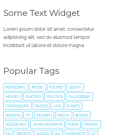
Some Text Widget
Lorem ipsum dolor sit amet, consectetur
adipisicing elit, sed do eiusmod tempor
incididunt ut labore et dolore magna.
Popular Tags
PERSONAL
MUSIC
FOUND
GEEKY
MOVIES
QUOTES
POLITICS
CALIFORNIA
OVERHEARD
BLOGS
USA
RANTS
WORDS
TV
MUNICH
MEDIA
BOOKS
SOCIOLOGY
JAHRESCHARTS
FOOD
TRAVEL
DE
SPORTS
RADIO
911
KABARETT
AT