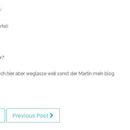
/
te):
r?
h hier aber weglasse weil sonst der Martin mein blog
Previous Post