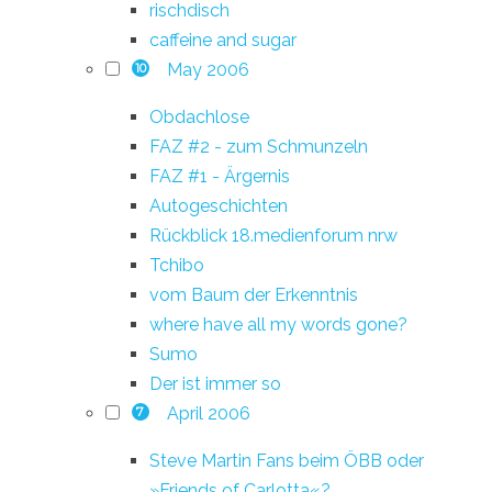
rischdisch
caffeine and sugar
May 2006
10
Obdachlose
FAZ #2 - zum Schmunzeln
FAZ #1 - Ärgernis
Autogeschichten
Rückblick 18.medienforum nrw
Tchibo
vom Baum der Erkenntnis
where have all my words gone?
Sumo
Der ist immer so
April 2006
7
Steve Martin Fans beim ÖBB oder
»Friends of Carlotta«?