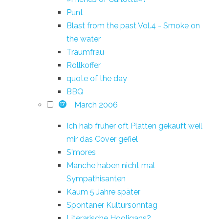
Punt
Blast from the past Vol.4 - Smoke on
the water
Traumfrau
Rollkoffer
quote of the day
BBQ
March 2006
17
Ich hab früher oft Platten gekauft weil
mir das Cover gefiel
S'mores
Manche haben nicht mal
Sympathisanten
Kaum 5 Jahre später
Spontaner Kultursonntag
Literarische Hooligans?