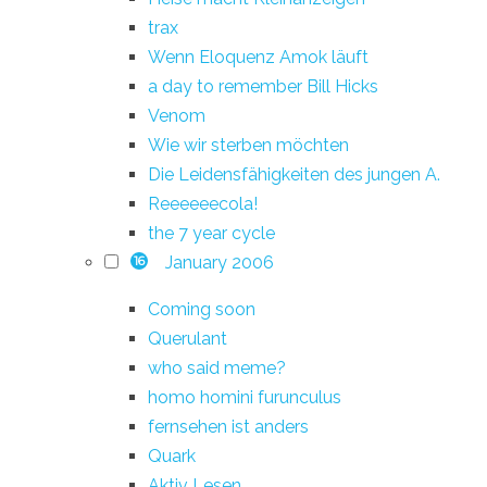
trax
Wenn Eloquenz Amok läuft
a day to remember Bill Hicks
Venom
Wie wir sterben möchten
Die Leidensfähigkeiten des jungen A.
Reeeeeecola!
the 7 year cycle
January 2006
16
Coming soon
Querulant
who said meme?
homo homini furunculus
fernsehen ist anders
Quark
Aktiv Lesen