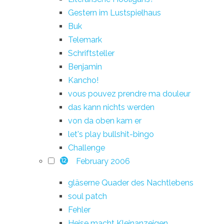
Gestern im Lustspielhaus
Buk
Telemark
Schriftsteller
Benjamin
Kancho!
vous pouvez prendre ma douleur
das kann nichts werden
von da oben kam er
let's play bullshit-bingo
Challenge
February 2006
12
gläserne Quader des Nachtlebens
soul patch
Fehler
Heise macht Kleinanzeigen