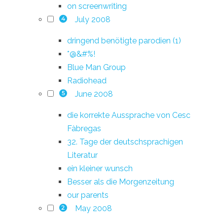
on screenwriting
July 2008
4
dringend benötigte parodien (1)
*@&#%!
Blue Man Group
Radiohead
June 2008
5
die korrekte Aussprache von Cesc
Fàbregas
32. Tage der deutschsprachigen
Literatur
ein kleiner wunsch
Besser als die Morgenzeitung
our parents
May 2008
2