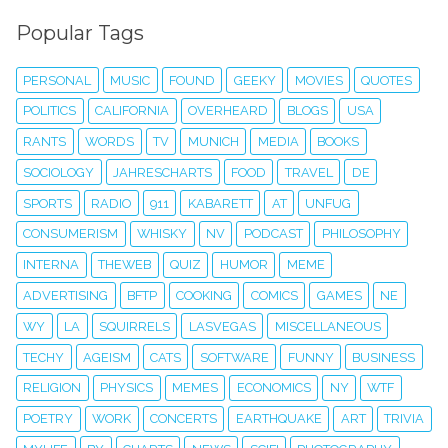
Popular Tags
PERSONAL
MUSIC
FOUND
GEEKY
MOVIES
QUOTES
POLITICS
CALIFORNIA
OVERHEARD
BLOGS
USA
RANTS
WORDS
TV
MUNICH
MEDIA
BOOKS
SOCIOLOGY
JAHRESCHARTS
FOOD
TRAVEL
DE
SPORTS
RADIO
911
KABARETT
AT
UNFUG
CONSUMERISM
WHISKY
NV
PODCAST
PHILOSOPHY
INTERNA
THEWEB
QUIZ
HUMOR
MEME
ADVERTISING
BFTP
COOKING
COMICS
GAMES
NE
WY
LA
SQUIRRELS
LASVEGAS
MISCELLANEOUS
TECHY
AGEISM
CATS
SOFTWARE
FUNNY
BUSINESS
RELIGION
PHYSICS
MEMES
ECONOMICS
NY
WTF
POETRY
WORK
CONCERTS
EARTHQUAKE
ART
TRIVIA