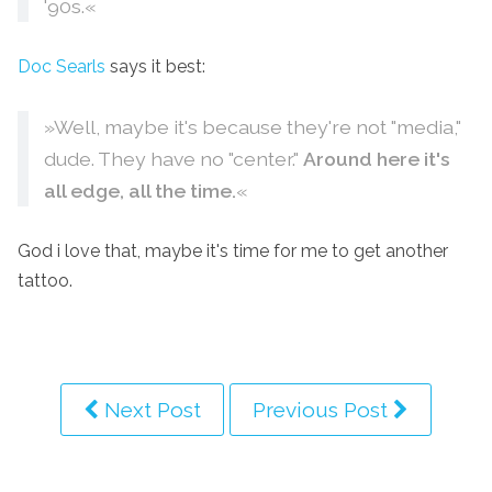
'90s.«
Doc Searls
says it best:
»Well, maybe it's because they're not "media,"
dude. They have no "center."
Around here it's
all edge, all the time.
«
God i love that, maybe it's time for me to get another
tattoo.
Next Post
Previous Post