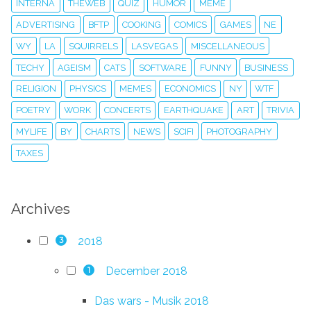
INTERNA
THEWEB
QUIZ
HUMOR
MEME
ADVERTISING
BFTP
COOKING
COMICS
GAMES
NE
WY
LA
SQUIRRELS
LASVEGAS
MISCELLANEOUS
TECHY
AGEISM
CATS
SOFTWARE
FUNNY
BUSINESS
RELIGION
PHYSICS
MEMES
ECONOMICS
NY
WTF
POETRY
WORK
CONCERTS
EARTHQUAKE
ART
TRIVIA
MYLIFE
BY
CHARTS
NEWS
SCIFI
PHOTOGRAPHY
TAXES
Archives
2018
3
December 2018
1
Das wars - Musik 2018