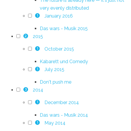
The future is already here — it's just not
very evenly distributed
January 2016
1
Das wars - Musik 2015
2015
2
October 2015
1
Kabarett und Comedy
July 2015
1
Don't push me
2014
3
December 2014
1
Das wars - Musik 2014
May 2014
1