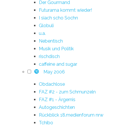
Der Gourmand
Futurama kommt wieder!
I siach scho Sochn
Globuli
u.a.
Nebentisch
Musik und Politik
rischdisch
caffeine and sugar
May 2006
10
Obdachlose
FAZ #2 - zum Schmunzeln
FAZ #1 - Ärgernis
Autogeschichten
Rückblick 18.medienforum nrw
Tchibo