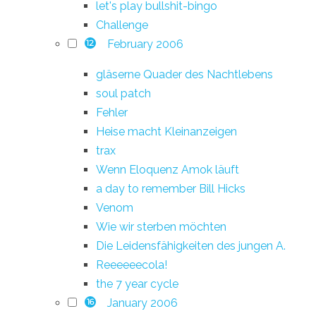
let's play bullshit-bingo
Challenge
February 2006
12
gläserne Quader des Nachtlebens
soul patch
Fehler
Heise macht Kleinanzeigen
trax
Wenn Eloquenz Amok läuft
a day to remember Bill Hicks
Venom
Wie wir sterben möchten
Die Leidensfähigkeiten des jungen A.
Reeeeeecola!
the 7 year cycle
January 2006
16