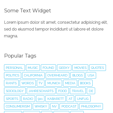
Some Text Widget
Lorem ipsum dolor sit amet, consectetur adipisicing elit,
sed do eiusmod tempor incididunt ut labore et dolore
magna.
Popular Tags
PERSONAL
MUSIC
FOUND
GEEKY
MOVIES
QUOTES
POLITICS
CALIFORNIA
OVERHEARD
BLOGS
USA
RANTS
WORDS
TV
MUNICH
MEDIA
BOOKS
SOCIOLOGY
JAHRESCHARTS
FOOD
TRAVEL
DE
SPORTS
RADIO
911
KABARETT
AT
UNFUG
CONSUMERISM
WHISKY
NV
PODCAST
PHILOSOPHY