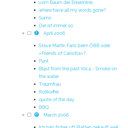
vom Baum der Erkenntnis
where have all my words gone?
Sumo
Der ist immer so
April 2006
7
Steve Martin Fans beim ÖBB oder
»Friends of Carlotta«?
Punt
Blast from the past Vol.4 - Smoke on
the water
Traumfrau
Rollkoffer
quote of the day
BBQ
March 2006
17
Ich hab früher oft Platten gekauft weil