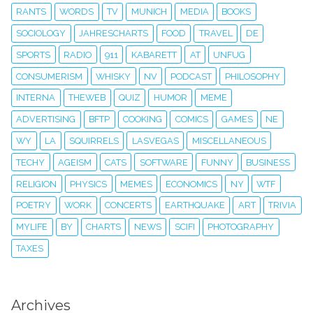
RANTS
WORDS
TV
MUNICH
MEDIA
BOOKS
SOCIOLOGY
JAHRESCHARTS
FOOD
TRAVEL
DE
SPORTS
RADIO
911
KABARETT
AT
UNFUG
CONSUMERISM
WHISKY
NV
PODCAST
PHILOSOPHY
INTERNA
THEWEB
QUIZ
HUMOR
MEME
ADVERTISING
BFTP
COOKING
COMICS
GAMES
NE
WY
LA
SQUIRRELS
LASVEGAS
MISCELLANEOUS
TECHY
AGEISM
CATS
SOFTWARE
FUNNY
BUSINESS
RELIGION
PHYSICS
MEMES
ECONOMICS
NY
WTF
POETRY
WORK
CONCERTS
EARTHQUAKE
ART
TRIVIA
MYLIFE
BY
CHARTS
NEWS
SCIFI
PHOTOGRAPHY
TAXES
Archives