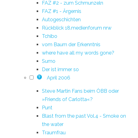
FAZ #2 - zum Schmunzeln
FAZ #1 - Ärgernis
Autogeschichten
Rückblick 18.medienforum nrw
Tchibo
vom Baum der Erkenntnis
where have all my words gone?
Sumo
Der ist immer so
April 2006
7
Steve Martin Fans beim ÖBB oder
»Friends of Carlotta«?
Punt
Blast from the past Vol.4 - Smoke on
the water
Traumfrau