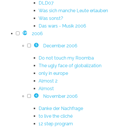
DLD07
Was sich manche Leute erlauben
Was sonst?
Das wars - Musik 2006
2006
108
December 2006
5
Do not touch my Roomba
The ugly face of globalization
only in europe
Almost 2
Almost
November 2006
4
Danke der Nachfrage
to live the cliché
12 step program