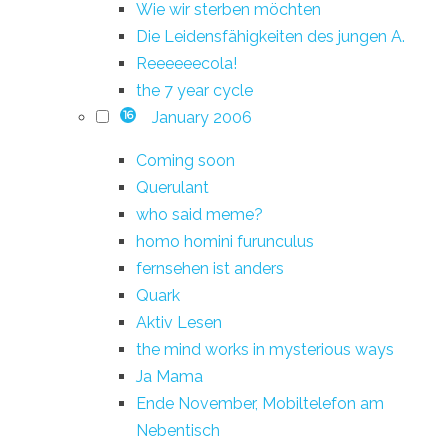
Wie wir sterben möchten
Die Leidensfähigkeiten des jungen A.
Reeeeeecola!
the 7 year cycle
January 2006
16
Coming soon
Querulant
who said meme?
homo homini furunculus
fernsehen ist anders
Quark
Aktiv Lesen
the mind works in mysterious ways
Ja Mama
Ende November, Mobiltelefon am
Nebentisch