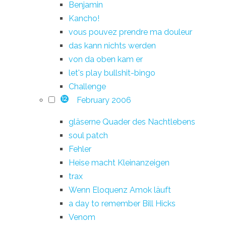
Benjamin
Kancho!
vous pouvez prendre ma douleur
das kann nichts werden
von da oben kam er
let's play bullshit-bingo
Challenge
February 2006
12
gläserne Quader des Nachtlebens
soul patch
Fehler
Heise macht Kleinanzeigen
trax
Wenn Eloquenz Amok läuft
a day to remember Bill Hicks
Venom