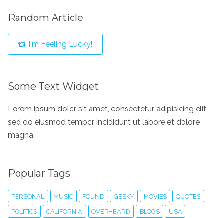
Random Article
I'm Feeling Lucky!
Some Text Widget
Lorem ipsum dolor sit amet, consectetur adipisicing elit,
sed do eiusmod tempor incididunt ut labore et dolore
magna.
Popular Tags
PERSONAL
MUSIC
FOUND
GEEKY
MOVIES
QUOTES
POLITICS
CALIFORNIA
OVERHEARD
BLOGS
USA