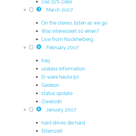
Das 51% Date
March 2007
3
On the stereo, listen as we go
Was interessiert so einen?
Live from Nockherberg
February 2007
6
Iraq
useless information
Er wäre heute 50
Gedeon
status update
Owelodn
January 2007
6
hard drives die hard
Elternzeit