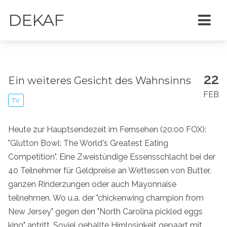
DEKAF
22
Ein weiteres Gesicht des Wahnsinns
FEB
TV
Heute zur Hauptsendezeit im Fernsehen (20:00 FOX):
"Glutton Bowl: The World's Greatest Eating
Competition". Eine Zweistündige Essensschlacht bei der
40 Teilnehmer für Geldpreise an Wettessen von Butter,
ganzen Rinderzungen oder auch Mayonnaise
teilnehmen. Wo u.a. der "chickenwing champion from
New Jersey" gegen den "North Carolina pickled eggs
king" antritt. Soviel geballte Hirnlosigkeit gepaart mit