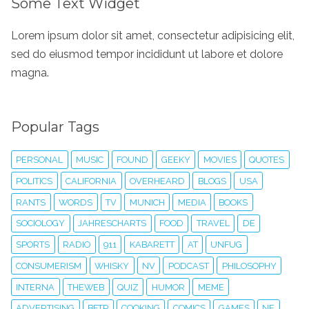
Some Text Widget
Lorem ipsum dolor sit amet, consectetur adipisicing elit,
sed do eiusmod tempor incididunt ut labore et dolore
magna.
Popular Tags
PERSONAL
MUSIC
FOUND
GEEKY
MOVIES
QUOTES
POLITICS
CALIFORNIA
OVERHEARD
BLOGS
USA
RANTS
WORDS
TV
MUNICH
MEDIA
BOOKS
SOCIOLOGY
JAHRESCHARTS
FOOD
TRAVEL
DE
SPORTS
RADIO
911
KABARETT
AT
UNFUG
CONSUMERISM
WHISKY
NV
PODCAST
PHILOSOPHY
INTERNA
THEWEB
QUIZ
HUMOR
MEME
ADVERTISING
BFTP
COOKING
COMICS
GAMES
NE