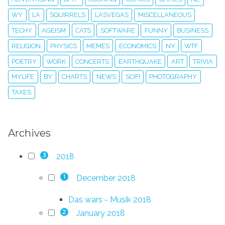
WY
LA
SQUIRRELS
LASVEGAS
MISCELLANEOUS
TECHY
AGEISM
CATS
SOFTWARE
FUNNY
BUSINESS
RELIGION
PHYSICS
MEMES
ECONOMICS
NY
WTF
POETRY
WORK
CONCERTS
EARTHQUAKE
ART
TRIVIA
MYLIFE
BY
CHARTS
NEWS
SCIFI
PHOTOGRAPHY
TAXES
Archives
2018
3
December 2018
1
Das wars - Musik 2018
January 2018
2