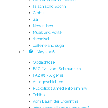
I siach scho Sochn
Globuli
u.a.
Nebentisch
Musik und Politik
rischdisch
caffeine and sugar
May 2006
10
Obdachlose
FAZ #2 - zum Schmunzeln
FAZ #1 - Ärgernis
Autogeschichten
Rückblick 18.medienforum nrw
Tchibo
vom Baum der Erkenntnis
where have all my words gone?