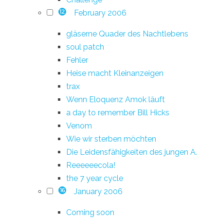
February 2006
12
gläserne Quader des Nachtlebens
soul patch
Fehler
Heise macht Kleinanzeigen
trax
Wenn Eloquenz Amok läuft
a day to remember Bill Hicks
Venom
Wie wir sterben möchten
Die Leidensfähigkeiten des jungen A.
Reeeeeecola!
the 7 year cycle
January 2006
16
Coming soon