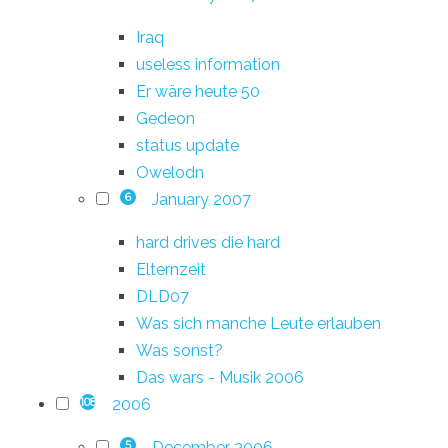
Iraq
useless information
Er wäre heute 50
Gedeon
status update
Owelodn
January 2007
6
hard drives die hard
Elternzeit
DLD07
Was sich manche Leute erlauben
Was sonst?
Das wars - Musik 2006
2006
108
December 2006
5