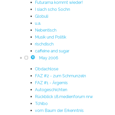
Futurama kommt wieder!
I siach scho Sochn
Globuli
u.a.
Nebentisch
Musik und Politik
rischdisch
caffeine and sugar
May 2006
10
Obdachlose
FAZ #2 - zum Schmunzeln
FAZ #1 - Ärgernis
Autogeschichten
Rückblick 18.medienforum nrw
Tchibo
vom Baum der Erkenntnis