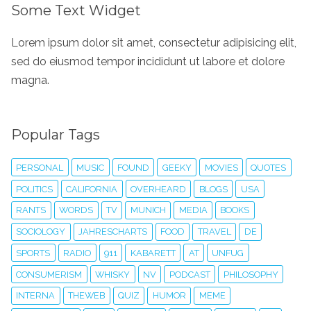
Some Text Widget
Lorem ipsum dolor sit amet, consectetur adipisicing elit,
sed do eiusmod tempor incididunt ut labore et dolore
magna.
Popular Tags
PERSONAL
MUSIC
FOUND
GEEKY
MOVIES
QUOTES
POLITICS
CALIFORNIA
OVERHEARD
BLOGS
USA
RANTS
WORDS
TV
MUNICH
MEDIA
BOOKS
SOCIOLOGY
JAHRESCHARTS
FOOD
TRAVEL
DE
SPORTS
RADIO
911
KABARETT
AT
UNFUG
CONSUMERISM
WHISKY
NV
PODCAST
PHILOSOPHY
INTERNA
THEWEB
QUIZ
HUMOR
MEME