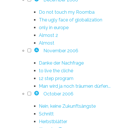
Do not touch my Roomba
The ugly face of globalization
only in europe
Almost 2
Almost
November 2006
4
Danke der Nachfrage
to live the cliché
12 step program
Man wird ja noch träumen dürfen...
October 2006
8
Nein, keine Zukunftsängste
Schnitt
Herbstblätter