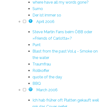
where have all my words gone?
Sumo
Der ist immer so
April 2006
7
Steve Martin Fans beim ÖBB oder
»Friends of Carlotta«?
Punt
Blast from the past Vol.4 - Smoke on
the water
Traumfrau
Rollkoffer
quote of the day
BBQ
March 2006
17
Ich hab früher oft Platten gekauft weil
mir das Cover gefiel