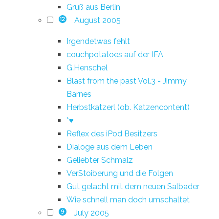
Gruß aus Berlin
August 2005
12
Irgendetwas fehlt
couchpotatoes auf der IFA
G.Henschel
Blast from the past Vol.3 - Jimmy
Barnes
Herbstkatzerl (ob. Katzencontent)
*♥
Reflex des iPod Besitzers
Dialoge aus dem Leben
Geliebter Schmalz
VerStoiberung und die Folgen
Gut gelacht mit dem neuen Salbader
Wie schnell man doch umschaltet
July 2005
9