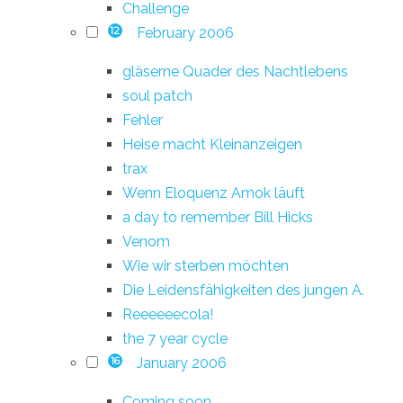
Challenge
February 2006
12
gläserne Quader des Nachtlebens
soul patch
Fehler
Heise macht Kleinanzeigen
trax
Wenn Eloquenz Amok läuft
a day to remember Bill Hicks
Venom
Wie wir sterben möchten
Die Leidensfähigkeiten des jungen A.
Reeeeeecola!
the 7 year cycle
January 2006
16
Coming soon