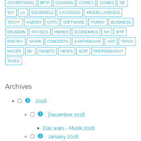
ADVERTISING
BFTP
COOKING
COMICS
GAMES
NE
WY
LA
SQUIRRELS
LASVEGAS
MISCELLANEOUS
TECHY
AGEISM
CATS
SOFTWARE
FUNNY
BUSINESS
RELIGION
PHYSICS
MEMES
ECONOMICS
NY
WTF
POETRY
WORK
CONCERTS
EARTHQUAKE
ART
TRIVIA
MYLIFE
BY
CHARTS
NEWS
SCIFI
PHOTOGRAPHY
TAXES
Archives
2018
3
December 2018
1
Das wars - Musik 2018
January 2018
2