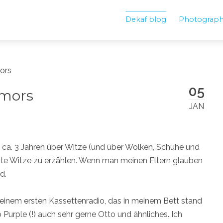
Dekaf blog
Photograp
ors
05
umors
JAN
t ca. 3 Jahren über Witze (und über Wolken, Schuhe und
hte Witze zu erzählen. Wenn man meinen Eltern glauben
d.
 meinem ersten Kassettenradio, das in meinem Bett stand
Purple (!) auch sehr gerne Otto und ähnliches. Ich