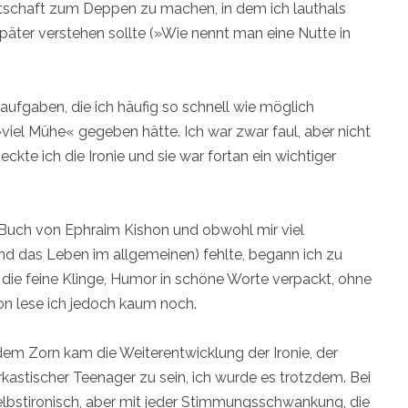
dtschaft zum Deppen zu machen, in dem ich lauthals
 später verstehen sollte (»Wie nennt man eine Nutte in
aufgaben, die ich häufig so schnell wie möglich
»viel Mühe« gegeben hätte. Ich war zwar faul, aber nicht
kte ich die Ironie und sie war fortan ein wichtiger
s Buch von Ephraim Kishon und obwohl mir viel
und das Leben im allgemeinen) fehlte, begann ich zu
h die feine Klinge, Humor in schöne Worte verpackt, ohne
on lese ich jedoch kaum noch.
dem Zorn kam die Weiterentwicklung der Ironie, der
arkastischer Teenager zu sein, ich wurde es trotzdem. Bei
elbstironisch, aber mit jeder Stimmungsschwankung, die