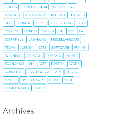
UNFUG
CONSUMERISM
WHISKY
NV
PODCAST
PHILOSOPHY
INTERNA
THEWEB
QUIZ
HUMOR
MEME
ADVERTISING
BFTP
COOKING
COMICS
GAMES
NE
WY
LA
SQUIRRELS
LASVEGAS
MISCELLANEOUS
TECHY
AGEISM
CATS
SOFTWARE
FUNNY
BUSINESS
RELIGION
PHYSICS
MEMES
ECONOMICS
NY
WTF
POETRY
WORK
CONCERTS
EARTHQUAKE
ART
TRIVIA
MYLIFE
BY
CHARTS
NEWS
SCIFI
PHOTOGRAPHY
TAXES
Archives