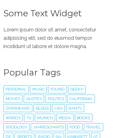
Some Text Widget
Lorem ipsum dolor sit amet, consectetur
adipisicing elit, sed do eiusmod tempor
incididunt ut labore et dolore magna.
Popular Tags
PERSONAL
MUSIC
FOUND
GEEKY
MOVIES
QUOTES
POLITICS
CALIFORNIA
OVERHEARD
BLOGS
USA
RANTS
WORDS
TV
MUNICH
MEDIA
BOOKS
SOCIOLOGY
JAHRESCHARTS
FOOD
TRAVEL
DE
SPORTS
RADIO
911
KABARETT
AT