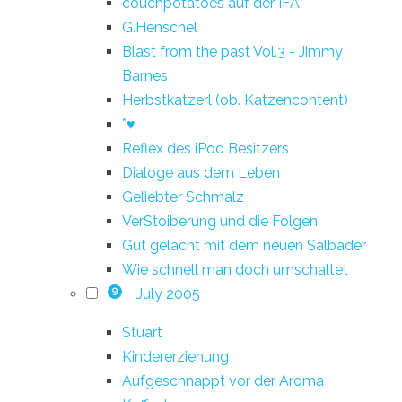
couchpotatoes auf der IFA
G.Henschel
Blast from the past Vol.3 - Jimmy
Barnes
Herbstkatzerl (ob. Katzencontent)
*♥
Reflex des iPod Besitzers
Dialoge aus dem Leben
Geliebter Schmalz
VerStoiberung und die Folgen
Gut gelacht mit dem neuen Salbader
Wie schnell man doch umschaltet
July 2005
9
Stuart
Kindererziehung
Aufgeschnappt vor der Aroma