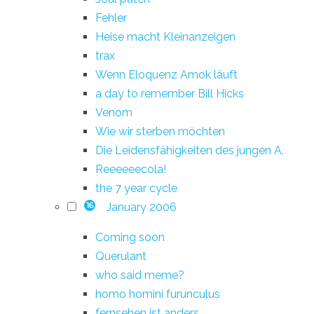
Fehler
Heise macht Kleinanzeigen
trax
Wenn Eloquenz Amok läuft
a day to remember Bill Hicks
Venom
Wie wir sterben möchten
Die Leidensfähigkeiten des jungen A.
Reeeeeecola!
the 7 year cycle
January 2006
16
Coming soon
Querulant
who said meme?
homo homini furunculus
fernsehen ist anders