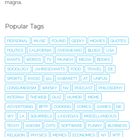
magna.
Popular Tags
PERSONAL
MUSIC
FOUND
GEEKY
MOVIES
QUOTES
POLITICS
CALIFORNIA
OVERHEARD
BLOGS
USA
RANTS
WORDS
TV
MUNICH
MEDIA
BOOKS
SOCIOLOGY
JAHRESCHARTS
FOOD
TRAVEL
DE
SPORTS
RADIO
911
KABARETT
AT
UNFUG
CONSUMERISM
WHISKY
NV
PODCAST
PHILOSOPHY
INTERNA
THEWEB
QUIZ
HUMOR
MEME
ADVERTISING
BFTP
COOKING
COMICS
GAMES
NE
WY
LA
SQUIRRELS
LASVEGAS
MISCELLANEOUS
TECHY
AGEISM
CATS
SOFTWARE
FUNNY
BUSINESS
RELIGION
PHYSICS
MEMES
ECONOMICS
NY
WTF