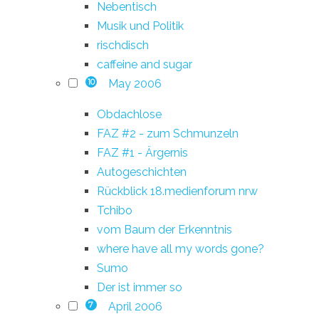
Nebentisch
Musik und Politik
rischdisch
caffeine and sugar
May 2006
10
Obdachlose
FAZ #2 - zum Schmunzeln
FAZ #1 - Ärgernis
Autogeschichten
Rückblick 18.medienforum nrw
Tchibo
vom Baum der Erkenntnis
where have all my words gone?
Sumo
Der ist immer so
April 2006
7