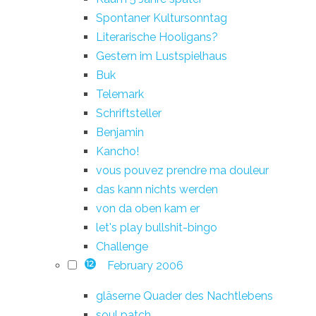
Spontaner Kultursonntag
Literarische Hooligans?
Gestern im Lustspielhaus
Buk
Telemark
Schriftsteller
Benjamin
Kancho!
vous pouvez prendre ma douleur
das kann nichts werden
von da oben kam er
let's play bullshit-bingo
Challenge
February 2006
12
gläserne Quader des Nachtlebens
soul patch